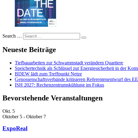
Search …
Neueste Beiträge
Tiefbauarbeiten zur Schwammstadt verändern Quartiere
Speichertechnik als Schlüssel zur Energiesicherheit in der K
BDEW lädt zum Treffpunkt Netze
Genossenschaftsverbände kritisieren Referentenentwurf des 
ISH 2027: Rechenzentrumskühlung im Fokus
Bevorstehende Veranstaltungen
Okt.
5
Oktober 5
-
Oktober 7
ExpoReal