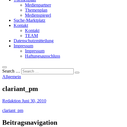
Medienpartner
Themenplan
Medienspiegel
Suche-Marktplatz
Kontakt
Kontakt
TEAM
Datenschutzmitteilung
Impressum
Impressum
Haftungsausschluss
Search …
Allgemein
clariant_pm
Redaktion
Juni 30, 2010
clariant_pm
Beitragsnavigation