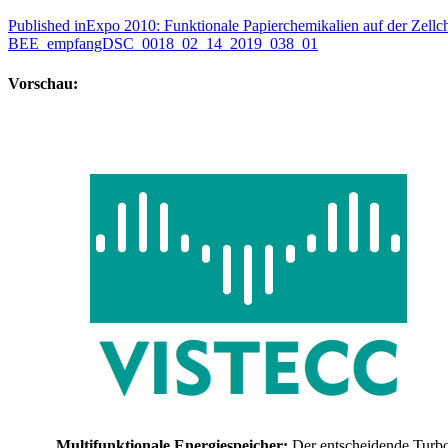
Published in
Expo 2010: Funktionale Papierchemikalien auf der Zell
BEE_empfangDSC_0018_02_14_2019_038_01
Vorschau:
„Multifunktionale Energiespeicher:
Der entscheidende Turb