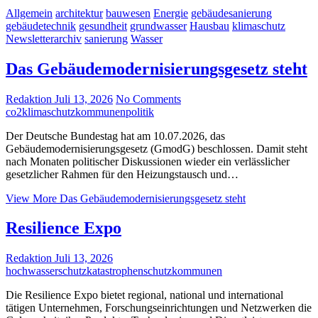
Allgemein
architektur
bauwesen
Energie
gebäudesanierung
gebäudetechnik
gesundheit
grundwasser
Hausbau
klimaschutz
Newsletterarchiv
sanierung
Wasser
Das Gebäudemodernisierungsgesetz steht
Redaktion
Juli 13, 2026
No Comments
co2
klimaschutz
kommunen
politik
Der Deutsche Bundestag hat am 10.07.2026, das
Gebäudemodernisierungsgesetz (GmodG) beschlossen. Damit steht
nach Monaten politischer Diskussionen wieder ein verlässlicher
gesetzlicher Rahmen für den Heizungstausch und…
View More
Das Gebäudemodernisierungsgesetz steht
Resilience Expo
Redaktion
Juli 13, 2026
hochwasserschutz
katastrophenschutz
kommunen
Die Resilience Expo bietet regional, national und international
tätigen Unternehmen, Forschungseinrichtungen und Netzwerken die