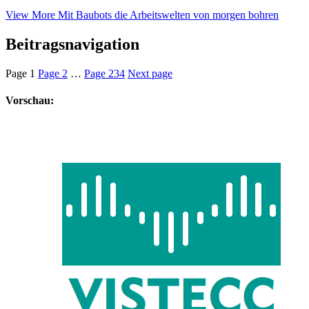
View More
Mit Baubots die Arbeitswelten von morgen bohren
Beitragsnavigation
Page
1
Page
2
…
Page
234
Next page
Vorschau: