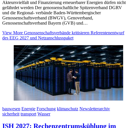
Akteursvielfalt und Finanzierung erneuerbarer Energien dürfen nicht
gefährdet werden Der genossenschaftliche Spitzenverband DGRV
und die Regional- verbände Baden-Württembergischer
Genossenschaftsverband (BWGV), Genoverband,
Genossenschaftsverband Bayern (GVB) und…
View More
Genossenschaftsverbände kritisieren Referentenentwurf
des EEG 2027 und Netzanschlusspaket
bauwesen
Energie
Forschung
klimaschutz
Newsletterarchiv
sicherheit
transport
Wasser
ISH 2027: Rechenzentrumskühlung im