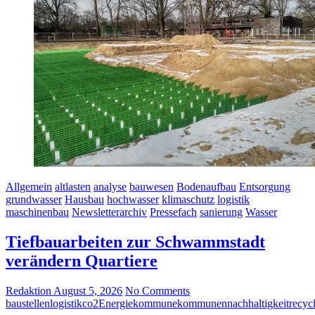
Allgemein
altlasten
analyse
bauwesen
Bodenaufbau
Entsorgung
grundwasser
Hausbau
hochwasser
klimaschutz
logistik
maschinenbau
Newsletterarchiv
Pressefach
sanierung
Wasser
Tiefbauarbeiten zur Schwammstadt
verändern Quartiere
Redaktion
August 5, 2026
No Comments
baustellenlogistik
co2
Energie
kommune
kommunen
nachhaltigkeit
recyc