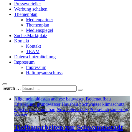
Presseverteiler
Werbung schalten
Themenplan
Medienpartner
Themenplan
Medienspiegel
Suche-Marktplatz
Kontakt
Kontakt
TEAM
Datenschutzmitteilung
Impressum
Impressum
Haftungsausschluss
Search …
Allgemein
altlasten
analyse
bauwesen
Bodenaufbau
Entsorgung
grundwasser
Hausbau
hochwasser
klimaschutz
logistik
maschinenbau
Newsletterarchiv
Pressefach
sanierung
Wasser
Tiefbauarbeiten zur Schwammstadt