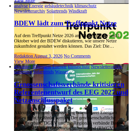
View More
analyse
Energie
gebäudetechnik
klimaschutz
Newsletterarchiv
Solartrends
Windkraft
BDEW lädt zum Treffpunkt Netze
Auf dem Treffpunkt Netze 2026 am 30. September und 1.
Oktober wird der BDEW diskutieren, wie unsere Netze
zukunftsfest gestaltet werden können. Das Ziel: Die…
Redaktion
August 3, 2026
No Comments
View More
abwasser
Allgemein
Energie
klimaschutz
Newsletterarchiv
sanierung
Solartrends
Wasser
Genossenschaftsverbände kritisieren
Referentenentwurf des EEG 2027 und
Netzanschlusspaket
Akteursvielfalt und Finanzierung erneuerbarer Energien
dürfen nicht gefährdet werden Der genossenschaftliche
Spitzenverband DGRV und die Regional- verbände Baden-
Württembergischer Genossenschaftsverband (BWGV),