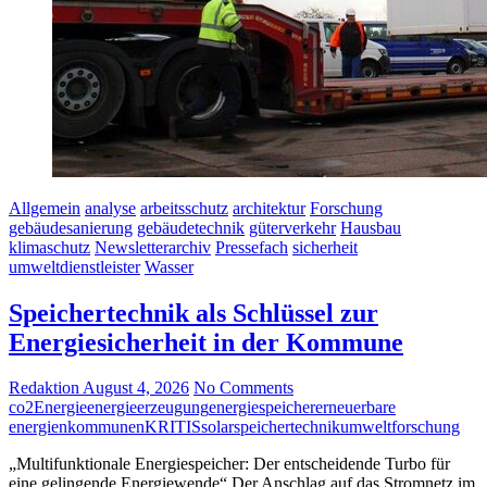
Allgemein
analyse
arbeitsschutz
architektur
Forschung
gebäudesanierung
gebäudetechnik
güterverkehr
Hausbau
klimaschutz
Newsletterarchiv
Pressefach
sicherheit
umweltdienstleister
Wasser
Speichertechnik als Schlüssel zur
Energiesicherheit in der Kommune
Redaktion
August 4, 2026
No Comments
co2
Energie
energieerzeugung
energiespeicher
erneuerbare
energien
kommunen
KRITIS
solar
speichertechnik
umweltforschung
„Multifunktionale Energiespeicher: Der entscheidende Turbo für
eine gelingende Energiewende“ Der Anschlag auf das Stromnetz im