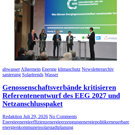
abwasser
Allgemein
Energie
klimaschutz
Newsletterarchiv
sanierung
Solartrends
Wasser
Genossenschaftsverbände kritisieren
Referentenentwurf des EEG 2027 und
Netzanschlusspaket
Redaktion
Juli 29, 2026
No Comments
Energie
energieeffizienz
energieerzeugung
energiepolitik
erneuerbare
energien
kommunen
solar
stadtplanung