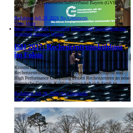
Genoverband, Genossenschaftsverband Bayern (GVB)
und…
Redaktion
Juli 29, 2026
No Comments
View More
bauwesen
Energie
Forschung
klimaschutz
Newsletterarchiv
sicherheit
transport
Wasser
ISH 2027: Rechenzentrumskühlung
im Fokus
Künstliche Intelligenz treibt Wandel bei der
Rechenzentrumskühlung voran Künstliche Intelligenz und
High Performance Computing treiben Rechenzentren an neue
thermische Grenzen. Kühlung entwickelt sich damit zu…
Redaktion
Juli 28, 2026
No Comments
View More