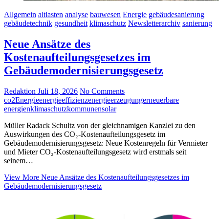
Allgemein
altlasten
analyse
bauwesen
Energie
gebäudesanierung
gebäudetechnik
gesundheit
klimaschutz
Newsletterarchiv
sanierung
Neue Ansätze des
Kostenaufteilungsgesetzes im
Gebäudemodernisierungsgesetz
Redaktion
Juli 18, 2026
No Comments
co2
Energie
energieeffizienz
energieerzeugung
erneuerbare
energien
klimaschutz
kommunen
solar
Müller Radack Schultz von der gleichnamigen Kanzlei zu den
Auswirkungen des CO₂-Kostenaufteilungsgesetz im
Gebäudemodernisierungsgesetz: Neue Kostenregeln für Vermieter
und Mieter CO₂-Kostenaufteilungsgesetz wird erstmals seit
seinem…
View More
Neue Ansätze des Kostenaufteilungsgesetzes im
Gebäudemodernisierungsgesetz