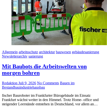
Allgemein
arbeitsschutz
architektur
bauwesen
gebäudesanierung
Newsletterarchiv
sanierung
Mit Baubots die Arbeitswelten von
morgen bohren
Redaktion
Juli 9, 2026
No Comments
Bauen im
Bestand
bauindustrie
hausbau
fischer Bauroboter im Frankfurter Bürogebäude im Einsatz
Frankfurt wächst weiter in den Himmel. Trotz Home- office und
steigender Leerstände entstehen in Deutschland, vor allem an…