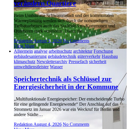
verändern Quartiere
Beim Umbau zur Schwammstadt und der kommunalen
Wärmeplanung werden sich durch die notwendigen
Tiefbauarbeiten auch das Stadtbild von Kommunen und
Quartieren stark verändern. Damit die…
Redaktion
August 5, 2026
No Comments
View More
Allgemein
analyse
arbeitsschutz
architektur
Forschung
gebäudesanierung
gebäudetechnik
güterverkehr
Hausbau
klimaschutz
Newsletterarchiv
Pressefach
sicherheit
umweltdienstleister
Wasser
Speichertechnik als Schlüssel zur
Energiesicherheit in der Kommune
„Multifunktionale Energiespeicher: Der entscheidende Turbo
für eine gelingende Energiewende“ Der Anschlag auf das
Stromnetz im Januar 2026 war ein Weckruf für Berlin und
andere Städte…
Redaktion
August 4, 2026
No Comments