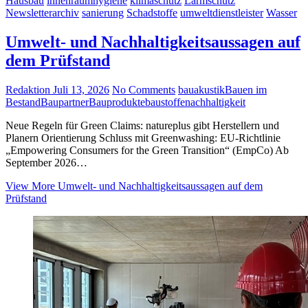
Hausbau
innenraumhygiene
klimaschutz
Lärmschutz
Newsletterarchiv
sanierung
Schadstoffe
umweltdienstleister
Wasser
Umwelt- und Nachhaltigkeitsaussagen auf
dem Prüfstand
Redaktion
Juli 13, 2026
No Comments
bauakustik
Bauen im
Bestand
Baupartner
Bauprodukte
baustoffe
nachhaltigkeit
Neue Regeln für Green Claims: natureplus gibt Herstellern und
Planern Orientierung Schluss mit Greenwashing: EU-Richtlinie
„Empowering Consumers for the Green Transition“ (EmpCo) Ab
September 2026…
View More
Umwelt- und Nachhaltigkeitsaussagen auf dem
Prüfstand