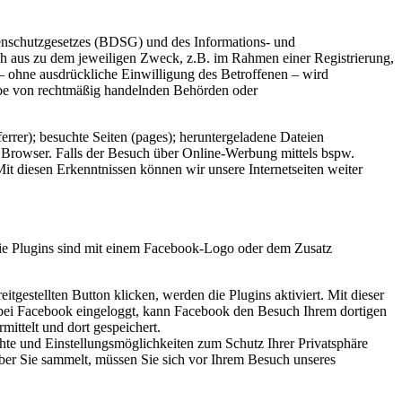
enschutzgesetzes (BDSG) und des Informations- und
h aus zu dem jeweiligen Zweck, z.B. im Rahmen einer Registrierung,
 – ohne ausdrückliche Einwilligung des Betroffenen – wird
sgabe von rechtmäßig handelnden Behörden oder
errer); besuchte Seiten (pages); heruntergeladene Dateien
r Browser. Falls der Besuch über Online-Werbung mittels bspw.
it diesen Erkenntnissen können wir unsere Internetseiten weiter
Die Plugins sind mit einem Facebook-Logo oder dem Zusatz
eitgestellten Button klicken, werden die Plugins aktiviert. Mit dieser
e bei Facebook eingeloggt, kann Facebook den Besuch Ihrem dortigen
ittelt und dort gespeichert.
e und Einstellungsmöglichkeiten zum Schutz Ihrer Privatsphäre
ber Sie sammelt, müssen Sie sich vor Ihrem Besuch unseres