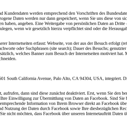
und Kundendaten werden entsprechend den Vorschriften des Bundesdat
gene Daten werden nur dann gespeichert, wenn Sie uns diese von sic
eben haben, angeben. Eine Weitergabe von persönlichen Daten an Dritte
nzulegen, wenn wir gesetzlich hierzu verpflichtet sind oder die Herau
 Internetseiten erfasst: Webseite, von der aus der Besuch erfolgt (ref
uchworte oder Suchphrasen (site search); Dauer des Besuchs; genutzte
tzlich, welches Banner zum Besuch der Internetseiten motiviert hat. M
chneiden.
601 South California Avenue, Palo Alto, CA 94304, USA, integriert. 
lt, aufrufen, dann sind diese zunächst deaktiviert. Erst, wenn Sie den ber
n Ihre Einwilligung zur Übermittlung von Daten an Facebook. Sind Si
entsprechende Information von Ihrem Browser direkt an Facebook überm
 Nutzung der Daten durch Facebook sowie Ihre diesbezüglichen Recht
e nicht möchten, dass Facebook über unseren Internetauftritt Daten ü