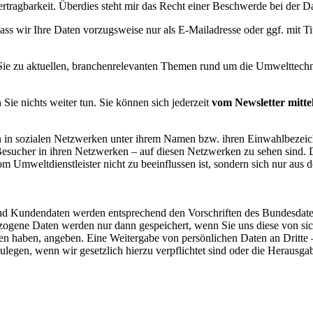
tragbarkeit. Überdies steht mir das Recht einer Beschwerde bei der D
 dass wir Ihre Daten vorzugsweise nur als E-Mailadresse oder ggf. mit
t Sie zu aktuellen, branchenrelevanten Themen rund um die Umwelttechni
ie nichts weiter tun. Sie können sich jederzeit
vom Newsletter mitte
iten in sozialen Netzwerken unter ihrem Namen bzw. ihren Einwahlbe
 Besucher in ihren Netzwerken – auf diesen Netzwerken zu sehen sind.
 Umweltdienstleister nicht zu beeinflussen ist, sondern sich nur au
und Kundendaten werden entsprechend den Vorschriften des Bundesdat
gene Daten werden nur dann gespeichert, wenn Sie uns diese von sic
eben haben, angeben. Eine Weitergabe von persönlichen Daten an Dritte
nzulegen, wenn wir gesetzlich hierzu verpflichtet sind oder die Herau