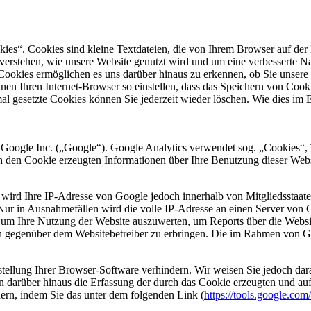
es“. Cookies sind kleine Textdateien, die von Ihrem Browser auf der 
verstehen, wie unsere Website genutzt wird und um eine verbesserte Na
 Cookies ermöglichen es uns darüber hinaus zu erkennen, ob Sie unsere
en Ihren Internet-Browser so einstellen, dass das Speichern von Cookie
l gesetzte Cookies können Sie jederzeit wieder löschen. Wie dies im E
 Google Inc. („Google“). Google Analytics verwendet sog. „Cookies“, 
h den Cookie erzeugten Informationen über Ihre Benutzung dieser Web
 wird Ihre IP-Adresse von Google jedoch innerhalb von Mitgliedsstaat
r in Ausnahmefällen wird die volle IP-Adresse an einen Server von G
, um Ihre Nutzung der Website auszuwerten, um Reports über die Websi
n gegenüber dem Websitebetreiber zu erbringen. Die im Rahmen von Go
stellung Ihrer Browser-Software verhindern. Wir weisen Sie jedoch darau
 darüber hinaus die Erfassung der durch das Cookie erzeugten und auf
ern, indem Sie das unter dem folgenden Link (
https://tools.google.co