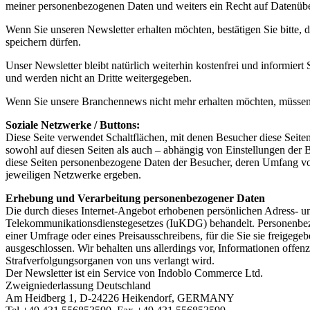
meiner personenbezogenen Daten und weiters ein Recht auf Datenüber
Wenn Sie unseren Newsletter erhalten möchten, bestätigen Sie bitte,
speichern dürfen.
Unser Newsletter bleibt natürlich weiterhin kostenfrei und informier
und werden nicht an Dritte weitergegeben.
Wenn Sie unsere Branchennews nicht mehr erhalten möchten, müssen S
Soziale Netzwerke / Buttons:
Diese Seite verwendet Schaltflächen, mit denen Besucher diese Se
sowohl auf diesen Seiten als auch – abhängig von Einstellungen der
diese Seiten personenbezogene Daten der Besucher, deren Umfang vom
jeweiligen Netzwerke ergeben.
Erhebung und Verarbeitung personenbezogener Daten
Die durch dieses Internet-Angebot erhobenen persönlichen Adress- 
Telekommunikationsdienstegesetzes (IuKDG) behandelt. Personenbezo
einer Umfrage oder eines Preisausschreibens, für die Sie sie freigeg
ausgeschlossen. Wir behalten uns allerdings vor, Informationen offe
Strafverfolgungsorganen von uns verlangt wird.
Der Newsletter ist ein Service von Indoblo Commerce Ltd.
Zweigniederlassung Deutschland
Am Heidberg 1, D-24226 Heikendorf, GERMANY