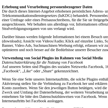
Erhebung und Verarbeitung personenbezogener Daten
Die durch dieses Internet-Angebot erhobenen persönlichen Adress- 
Telekommunikationsdienstegesetzes (IuKDG) behandelt. Personenbezo
einer Umfrage oder eines Preisausschreibens, für die Sie sie freigeg
ausgeschlossen. Wir behalten uns allerdings vor, Informationen offe
Strafverfolgungsorganen von uns verlangt wird.
Darüber hinaus werden folgende Informationen bei einem Besuch unserer
(downloads); Ansicht von Videos/Audio; Klick auf einzelne Links, S
Banner, Video-Ads, Suchmaschinen-Werbung erfolgt, erfassen wir zusä
optimieren und noch besser auf die Bedürfnisse unserer Besucher zus
Verwendung von Social Plugins im Rahmen von Social Media
Datenschutzerklärung für die Nutzung von Facebook
Auf unseren Seiten sind Plugins des sozialen Netzwerks Facebook, 1
„Facebook“, „Like“ oder „Share“ gekennzeichnet.
Wenn Sie eine Seite unseres Internetauftritts, die solche Plugins enthä
Aktivierung stellen Sie die Verbindung zu Facebook her und erkläre
Konto zuordnen. Wenn Sie den jeweiligen Button betätigen, wird die 
Zweck und Umfang der Datenerhebung, der weiteren Verarbeitung und
entnehmen Sie bitte den Datenschutzhinweisen von Facebook. Wenn Si
Internetauftritts bei Facebook ausloggen.