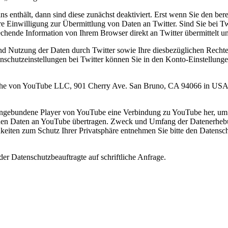
ins enthält, dann sind diese zunächst deaktiviert. Erst wenn Sie den bere
hre Einwilligung zur Übermittlung von Daten an Twitter. Sind Sie bei 
chende Information von Ihrem Browser direkt an Twitter übermittelt un
 Nutzung der Daten durch Twitter sowie Ihre diesbezüglichen Rechte 
nschutzeinstellungen bei Twitter können Sie in den Konto-Einstellung
he von YouTube LLC, 901 Cherry Ave. San Bruno, CA 94066 in USA, be
ort eingebundene Player von YouTube eine Verbindung zu YouTube her, u
erden Daten an YouTube übertragen. Zweck und Umfang der Datenerhebu
keiten zum Schutz Ihrer Privatsphäre entnehmen Sie bitte den Datens
der Datenschutzbeauftragte auf schriftliche Anfrage.