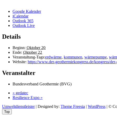
Google Kalender
iCalendar
Outlook 365
Outlook Live
Details
Beginn:
Oktober 20
Ende:
Oktober 22
Veranstaltung-Tags:
erdwärme
,
kommunen
,
wärmepumpe
,
wärm
Website:
https://www.der-geothermiekongress.de/kongress/der
Veranstalter
Bundesverband Geothermie (BVG)
«
gedatec
Resilience Expo
»
Umweltdienstleister
| Designed by:
Theme Freesia
|
WordPress
| © Co
Top