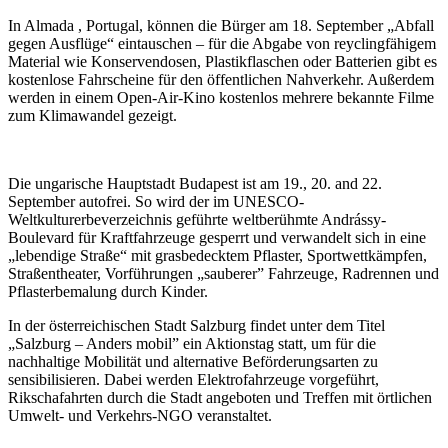
In Almada , Portugal, können die Bürger am 18. September „Abfall
gegen Ausflüge“ eintauschen – für die Abgabe von reyclingfähigem
Material wie Konservendosen, Plastikflaschen oder Batterien gibt es
kostenlose Fahrscheine für den öffentlichen Nahverkehr. Außerdem
werden in einem Open-Air-Kino kostenlos mehrere bekannte Filme
zum Klimawandel gezeigt.
Die ungarische Hauptstadt Budapest ist am 19., 20. and 22.
September autofrei. So wird der im UNESCO-
Weltkulturerbeverzeichnis geführte weltberühmte Andrássy-
Boulevard für Kraftfahrzeuge gesperrt und verwandelt sich in eine
„lebendige Straße“ mit grasbedecktem Pflaster, Sportwettkämpfen,
Straßentheater, Vorführungen „sauberer” Fahrzeuge, Radrennen und
Pflasterbemalung durch Kinder.
In der österreichischen Stadt Salzburg findet unter dem Titel
„Salzburg – Anders mobil” ein Aktionstag statt, um für die
nachhaltige Mobilität und alternative Beförderungsarten zu
sensibilisieren. Dabei werden Elektrofahrzeuge vorgeführt,
Rikschafahrten durch die Stadt angeboten und Treffen mit örtlichen
Umwelt- und Verkehrs-NGO veranstaltet.