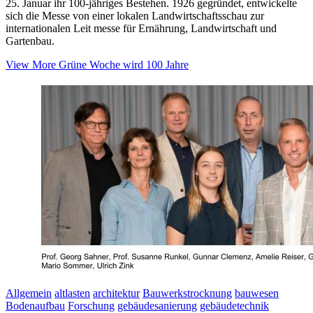
25. Januar ihr 100-jähriges Bestehen. 1926 gegründet, entwickelte
sich die Messe von einer lokalen Landwirtschaftsschau zur
internationalen Leit messe für Ernährung, Landwirtschaft und
Gartenbau.
View More
Grüne Woche wird 100 Jahre
Allgemein
altlasten
architektur
Bauwerkstrocknung
bauwesen
Bodenaufbau
Forschung
gebäudesanierung
gebäudetechnik