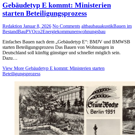
Gebäudetyp E kommt: Ministerien
starten Beteiligungsprozess
Redaktion
Januar 8, 2026
No Comments
altbau
bauakustik
Bauen im
Bestand
BauPVO
co2
Energie
kommunen
wohnungsbau
Einfaches Bauen nach dem „Gebäudetyp E“: BMJV und BMWSB
starten Beteiligungsprozess Das Bauen von Wohnungen in
Deutschland soll künftig günstiger und schneller möglich sein.
Dazu…
View More
Gebäudetyp E kommt: Ministerien starten
Beteiligungsprozess