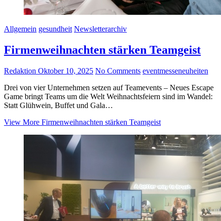
Allgemein
gesundheit
Newsletterarchiv
Firmenweihnachten stärken Teamgeist
Redaktion
Oktober 10, 2025
No Comments
event
messeneuheiten
Drei von vier Unternehmen setzen auf Teamevents – Neues Escape
Game bringt Teams um die Welt Weihnachtsfeiern sind im Wandel:
Statt Glühwein, Buffet und Gala…
View More
Firmenweihnachten stärken Teamgeist