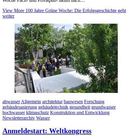
Woche Fach- und Privatpub- likum nach…
View More
100 Jahre Grüne Woche: Die Erfolgsgeschichte geht
weiter
abwasser
Allgemein
architektur
bauwesen
Forschung
gebäudesanierung
gebäudetechnik
gesundheit
grundwasser
hochwasser
klimaschutz
Konstruktion und Entwicklung
Newsletterarchiv
Wasser
Anmeldestart: Weltkongress