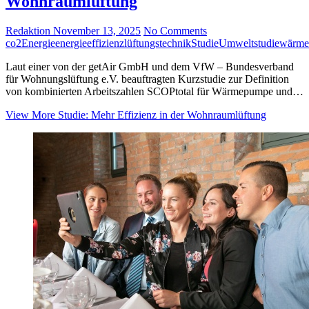
Wohnraumlüftung
Redaktion
November 13, 2025
No Comments
co2
Energie
energieeffizienz
lüftungstechnik
Studie
Umweltstudie
wärme
Laut einer von der getAir GmbH und dem VfW – Bundesverband
für Wohnungslüftung e.V. beauftragten Kurzstudie zur Definition
von kombinierten Arbeitszahlen SCOPtotal für Wärmepumpe und…
View More
Studie: Mehr Effizienz in der Wohnraumlüftung