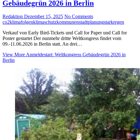
Gebäudegrün 2026 in Berlin
Redaktion
Dezember 15, 2025
No Comments
co2
klimafolgen
klimaschutz
kommunen
stadtplanung
starkregen
Verkauf von Early Bird-Tickets und Call for Paper und Call for
Poster gestartet Der nunmehr dritte Weltkongress findet vom
09.-11.06.2026 in Berlin statt. An drei…
View More
Anmeldestart: Weltkongress Gebäudegrün 2026 in
Berlin