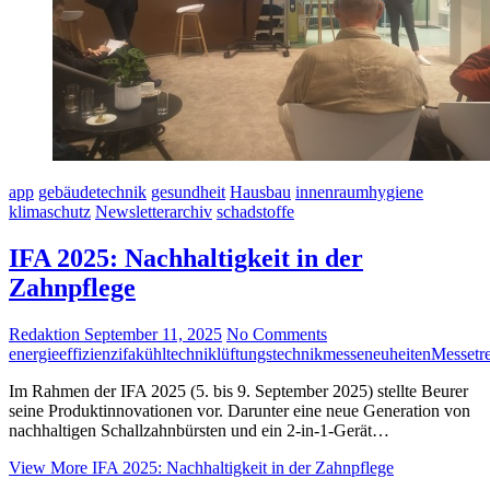
app
gebäudetechnik
gesundheit
Hausbau
innenraumhygiene
klimaschutz
Newsletterarchiv
schadstoffe
IFA 2025: Nachhaltigkeit in der
Zahnpflege
Redaktion
September 11, 2025
No Comments
energieeffizienz
ifa
kühltechnik
lüftungstechnik
messeneuheiten
Messetr
Im Rahmen der IFA 2025 (5. bis 9. September 2025) stellte Beurer
seine Produktinnovationen vor. Darunter eine neue Generation von
nachhaltigen Schallzahnbürsten und ein 2-in-1-Gerät…
View More
IFA 2025: Nachhaltigkeit in der Zahnpflege