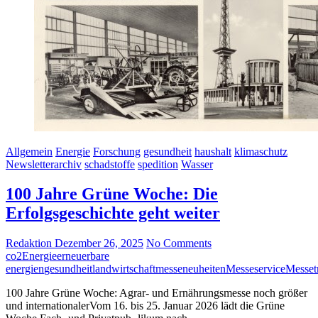
Allgemein
Energie
Forschung
gesundheit
haushalt
klimaschutz
Newsletterarchiv
schadstoffe
spedition
Wasser
100 Jahre Grüne Woche: Die
Erfolgsgeschichte geht weiter
Redaktion
Dezember 26, 2025
No Comments
co2
Energie
erneuerbare
energien
gesundheit
landwirtschaft
messeneuheiten
Messeservice
Messet
100 Jahre Grüne Woche: Agrar- und Ernährungsmesse noch größer
und internationalerVom 16. bis 25. Januar 2026 lädt die Grüne