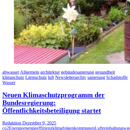
abwasser
Allgemein
architektur
gebäudesanierung
gesundheit
klimaschutz
Lärmschutz
luft
Newsletterarchiv
sanierung
Schadstoffe
Wasser
Neuen Klimaschutzprogramm der
Bundesregierung:
Öffentlichkeitsbeteiligung startet
Redaktion
Dezember 9, 2025
co2
Energie
energieeffizienz
klimafolgen
kommunen
Luftreinhaltung
was