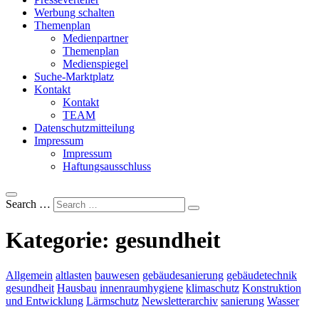
Werbung schalten
Themenplan
Medienpartner
Themenplan
Medienspiegel
Suche-Marktplatz
Kontakt
Kontakt
TEAM
Datenschutzmitteilung
Impressum
Impressum
Haftungsausschluss
Search …
Kategorie:
gesundheit
Allgemein
altlasten
bauwesen
gebäudesanierung
gebäudetechnik
gesundheit
Hausbau
innenraumhygiene
klimaschutz
Konstruktion
und Entwicklung
Lärmschutz
Newsletterarchiv
sanierung
Wasser