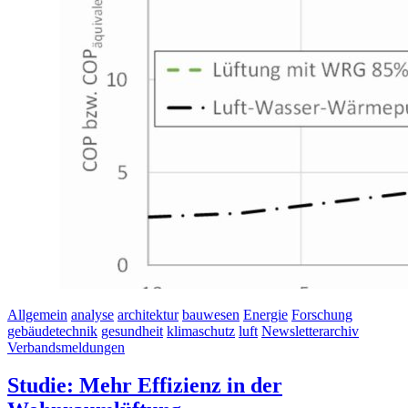
Allgemein
analyse
architektur
bauwesen
Energie
Forschung
gebäudetechnik
gesundheit
klimaschutz
luft
Newsletterarchiv
Verbandsmeldungen
Studie: Mehr Effizienz in der