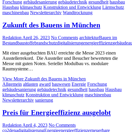
Forschung
gebäudesanierung
gebäudetechnik
gesundheit
hausbau
Hausbau
klimaschutz
Konstruktion und Entwicklung
Lärmschutz
maschinenbau
Newsletterarchiv
Wandtrocknung
Zukunft des Bauens in München
Redaktion
April 26, 2023
No Comments
architektur
Bauen im
Bestand
baustoffe
brandschutz
digitalisierung
energieeffizienz
gebäudeau
Mit einer ausgebuchten BAU erreichte die Messe 2023 einen
Ausstellerrekord. Die Aussteller und Besucher bewerteten die
Messe mit guten Noten. Serieller Modulbau vs. modulare
Raumsysteme…
View More
Zukunft des Bauens in München
Allgemein
altlasten
award
bauwesen
Energie
Forschung
gebäudesanierung
gebäudetechnik
gesundheit
hausbau
Hausbau
klimaschutz
Konstruktion und Entwicklung
maschinenbau
Newsletterarchiv
sanierung
Preis für Energieeffizienz ausgelobt
Redaktion
April 4, 2023
No Comments
co2
dena
digitalisierung
Energie
energieeffizienz
erneuerbare