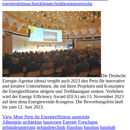
energien
klimaschutz
klimatechnik
kommunen
solar
Die Deutsche
Energie-Agentur (dena) vergibt auch 2023 den Preis für innovative
und kreative Unternehmen, die mit ihren Projekten und Konzepten
die Energieeffizienz steigern und Treibhausgase senken. Verliehen
wird der Energy Efficiency Award (EEA) am 13. November 2023
auf dem dena Energiewende-Kongress. Die Bewerbungsfrist läuft
bis zum 12. Juni 2023.
View More
Preis für Energieeffizienz ausgelobt
Allgemein
architektur
bauwesen
Energie
Forschung
gebäudesanierung
gebäudetechnik
Hausbau
hausbau
haushalt