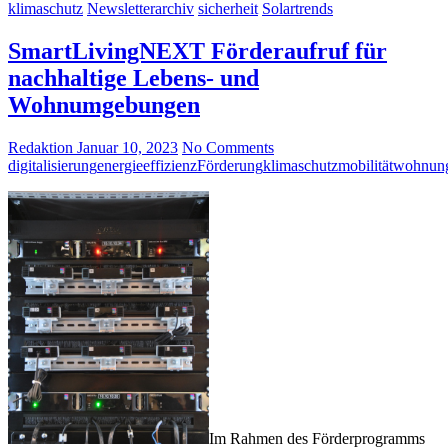
klimaschutz
Newsletterarchiv
sicherheit
Solartrends
SmartLivingNEXT Förderaufruf für
nachhaltige Lebens- und
Wohnumgebungen
Redaktion
Januar 10, 2023
No Comments
digitalisierung
energieeffizienz
Förderung
klimaschutz
mobilität
wohnun
Im Rahmen des Förderprogramms