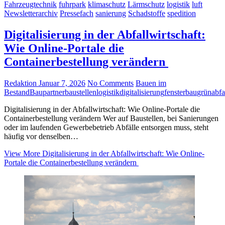
Fahrzeugtechnik
fuhrpark
klimaschutz
Lärmschutz
logistik
luft
Newsletterarchiv
Pressefach
sanierung
Schadstoffe
spedition
Digitalisierung in der Abfallwirtschaft:
Wie Online-Portale die
Containerbestellung verändern
Redaktion
Januar 7, 2026
No Comments
Bauen im
Bestand
Baupartner
baustellenlogistik
digitalisierung
fensterbau
grünabfa
Digitalisierung in der Abfallwirtschaft: Wie Online-Portale die
Containerbestellung verändern Wer auf Baustellen, bei Sanierungen
oder im laufenden Gewerbebetrieb Abfälle entsorgen muss, steht
häufig vor denselben…
View More
Digitalisierung in der Abfallwirtschaft: Wie Online-
Portale die Containerbestellung verändern