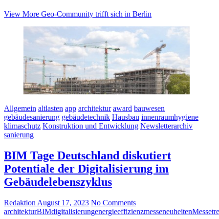
View More
Geo-Community trifft sich in Berlin
Allgemein
altlasten
app
architektur
award
bauwesen
gebäudesanierung
gebäudetechnik
Hausbau
innenraumhygiene
klimaschutz
Konstruktion und Entwicklung
Newsletterarchiv
sanierung
BIM Tage Deutschland diskutiert
Potentiale der Digitalisierung im
Gebäudelebenszyklus
Redaktion
August 17, 2023
No Comments
architektur
BIM
digitalisierung
energieeffizienz
messeneuheiten
Messetr