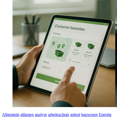
Allgemein
altlasten
analyse
arbeitsschutz
asbest
bauwesen
Energie