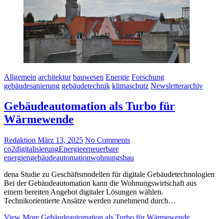
Allgemein
architektur
bauwesen
Energie
Forschung
gebäudesanierung
gebäudetechnik
klimaschutz
Newsletterarchiv
Gebäudeautomation als Turbo für
Wärmewende
Redaktion
März 13, 2025
No Comments
co2
digitalisierung
Energie
erneuerbare
energien
gebäudeautomation
wohnungsbau
dena Studie zu Geschäftsmodellen für digitale Gebäudetechnologien
Bei der Gebäudeautomation kann die Wohnungswirtschaft aus
einem bereiten Angebot digitaler Lösungen wählen.
Technikorientierte Ansätze werden zunehmend durch…
View More
Gebäudeautomation als Turbo für Wärmewende