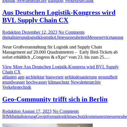
logistik
Newsletterarchiv
transport
Verkehrstechnik
Aus Deutschen Logistik-Kongress wird
BVL Supply Chain CX
Redaktion
Dezember 12, 2023
No Comments
digitalisierung
logistik
logistik4.0
messeneuheiten
Messeservice
tagung
Neue Großveranstaltung für Logistik und Supply Chain
Management auf 20.000 Quadratmetern – Early Bird-Tickets ab
sofort erhältlich „Congress & eXpo“ vom 23. bis zum 25.…
View More
Aus Deutschen Logistik-Kongress wird BVL Supply
Chain CX
altlasten
app
architektur
bauwesen
gebäudesanierung
gesundheit
grundwasser
hochwasser
klimaschutz
Newsletterarchiv
Verkehrstechnik
Geo-Community trifft sich in Berlin
Redaktion
August 17, 2023
No Comments
BIM
digitalisierung
Geoinformation
klimaschutz
kommunen
messeneuhe