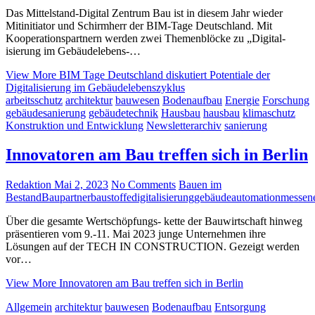
Das Mittelstand-Digital Zentrum Bau ist in diesem Jahr wieder
Mitinitiator und Schirmherr der BIM-Tage Deutschland. Mit
Kooperationspartnern werden zwei Themenblöcke zu „Digital-
isierung im Gebäudelebens-…
View More
BIM Tage Deutschland diskutiert Potentiale der
Digitalisierung im Gebäudelebenszyklus
arbeitsschutz
architektur
bauwesen
Bodenaufbau
Energie
Forschung
gebäudesanierung
gebäudetechnik
Hausbau
hausbau
klimaschutz
Konstruktion und Entwicklung
Newsletterarchiv
sanierung
Innovatoren am Bau treffen sich in Berlin
Redaktion
Mai 2, 2023
No Comments
Bauen im
Bestand
Baupartner
baustoffe
digitalisierung
gebäudeautomation
messen
Über die gesamte Wertschöpfungs- kette der Bauwirtschaft hinweg
präsentieren vom 9.-11. Mai 2023 junge Unternehmen ihre
Lösungen auf der TECH IN CONSTRUCTION. Gezeigt werden
vor…
View More
Innovatoren am Bau treffen sich in Berlin
Allgemein
architektur
bauwesen
Bodenaufbau
Entsorgung