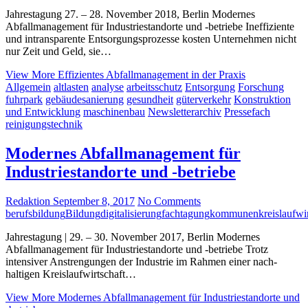
Jahrestagung 27. – 28. November 2018, Berlin Modernes
Abfallmanagement für Industriestandorte und -betriebe Ineffiziente
und intransparente Entsorgungsprozesse kosten Unternehmen nicht
nur Zeit und Geld, sie…
View More
Effizientes Abfallmanagement in der Praxis
Allgemein
altlasten
analyse
arbeitsschutz
Entsorgung
Forschung
fuhrpark
gebäudesanierung
gesundheit
güterverkehr
Konstruktion
und Entwicklung
maschinenbau
Newsletterarchiv
Pressefach
reinigungstechnik
Modernes Abfallmanagement für
Industriestandorte und -betriebe
Redaktion
September 8, 2017
No Comments
berufsbildung
Bildung
digitalisierung
fachtagung
kommunen
kreislaufwi
Jahrestagung | 29. – 30. November 2017, Berlin Modernes
Abfallmanagement für Industriestandorte und -betriebe Trotz
intensiver Anstrengungen der Industrie im Rahmen einer nach-
haltigen Kreislaufwirtschaft…
View More
Modernes Abfallmanagement für Industriestandorte und