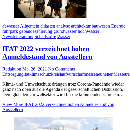
abwasser
Allgemein
altlasten
analyse
architektur
bauwesen
Energie
fuhrpark
gebäudesanierung
grundwasser
hochwasser
Newsletterarchiv
Schadstoffe
Wasser
IFAT 2022 verzeichnet hohen
Anmeldestand von Ausstellern
Redaktion
Mai 26, 2021
No Comments
Entsorgung
ifat
klimaschutz
kreislaufwirtschaft
messeneuheiten
Messetre
Klima- und Umweltschutz drängen trotz Corona-Pandemie wieder
ganz nach oben auf die Agenda der gesellschaftlichen Diskussion.
Dem globalen Umweltsektor wird für die kommenden Jahre ein…
View More
IFAT 2022 verzeichnet hohen Anmeldestand von
Ausstellern