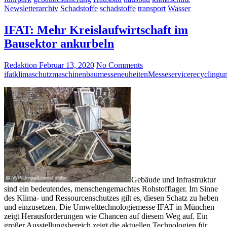
Newsletterarchiv
Schadstoffe
schadstoffe
transport
Wasser
IFAT: Mehr Kreislaufwirtschaft im
Bausektor ankurbeln
Redaktion
Februar 13, 2020
No Comments
ifat
klimaschutz
maschinenbau
messeneuheiten
Messeservice
recycling
um
Gebäude und Infrastruktur
sind ein bedeutendes, menschengemachtes Rohstofflager. Im Sinne
des Klima- und Ressourcenschutzes gilt es, diesen Schatz zu heben
und einzusetzen. Die Umwelttechnologiemesse IFAT in München
zeigt Herausforderungen wie Chancen auf diesem Weg auf. Ein
großer Ausstellungsbereich zeigt die aktuellen Technologien für