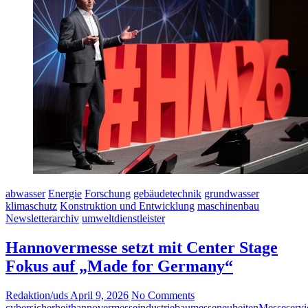
abwasser
Energie
Forschung
gebäudetechnik
grundwasser
klimaschutz
Konstruktion und Entwicklung
maschinenbau
Newsletterarchiv
umweltdienstleister
Hannovermesse setzt mit Center Stage
Fokus auf „Made for Germany“
Redaktion/uds
April 9, 2026
No Comments
cybersicherheit
hannovermesse
industriebau
messeneuheiten
Messeservi