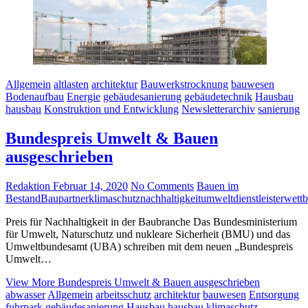
Allgemein
altlasten
architektur
Bauwerkstrocknung
bauwesen
Bodenaufbau
Energie
gebäudesanierung
gebäudetechnik
Hausbau
hausbau
Konstruktion und Entwicklung
Newsletterarchiv
sanierung
Bundespreis Umwelt & Bauen
ausgeschrieben
Redaktion
Februar 14, 2020
No Comments
Bauen im
Bestand
Baupartner
klimaschutz
nachhaltigkeit
umweltdienstleister
wett
Preis für Nachhaltigkeit in der Baubranche Das Bundesministerium
für Umwelt, Naturschutz und nukleare Sicherheit (BMU) und das
Umweltbundesamt (UBA) schreiben mit dem neuen „Bundespreis
Umwelt…
View More
Bundespreis Umwelt & Bauen ausgeschrieben
abwasser
Allgemein
arbeitsschutz
architektur
bauwesen
Entsorgung
fuhrpark
gebäudesanierung
Hausbau
hausbau
klimaschutz