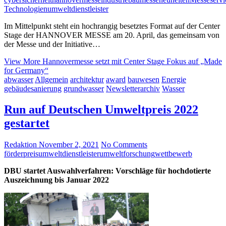
Technologien
umweltdienstleister
Im Mittelpunkt steht ein hochrangig besetztes Format auf der Center
Stage der HANNOVER MESSE am 20. April, das gemeinsam von
der Messe und der Initiative…
View More
Hannovermesse setzt mit Center Stage Fokus auf „Made
for Germany“
abwasser
Allgemein
architektur
award
bauwesen
Energie
gebäudesanierung
grundwasser
Newsletterarchiv
Wasser
Run auf Deutschen Umweltpreis 2022
gestartet
Redaktion
November 2, 2021
No Comments
förderpreis
umweltdienstleister
umweltforschung
wettbewerb
DBU startet Auswahlverfahren: Vorschläge für hochdotierte
Auszeichnung bis Januar 2022