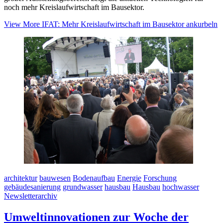
noch mehr Kreislaufwirtschaft im Bausektor.
View More
IFAT: Mehr Kreislaufwirtschaft im Bausektor ankurbeln
architektur
bauwesen
Bodenaufbau
Energie
Forschung
gebäudesanierung
grundwasser
hausbau
Hausbau
hochwasser
Newsletterarchiv
Umweltinnovationen zur Woche der