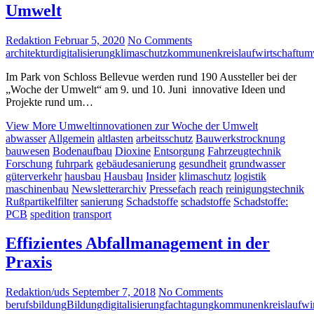
Umwelt
Redaktion
Februar 5, 2020
No Comments
architektur
digitalisierung
klimaschutz
kommunen
kreislaufwirtschaft
umw
Im Park von Schloss Bellevue werden rund 190 Aussteller bei der
„Woche der Umwelt“ am 9. und 10. Juni innovative Ideen und
Projekte rund um…
View More
Umweltinnovationen zur Woche der Umwelt
abwasser
Allgemein
altlasten
arbeitsschutz
Bauwerkstrocknung
bauwesen
Bodenaufbau
Dioxine
Entsorgung
Fahrzeugtechnik
Forschung
fuhrpark
gebäudesanierung
gesundheit
grundwasser
güterverkehr
hausbau
Hausbau
Insider
klimaschutz
logistik
maschinenbau
Newsletterarchiv
Pressefach
reach
reinigungstechnik
Rußpartikelfilter
sanierung
Schadstoffe
schadstoffe
Schadstoffe:
PCB
spedition
transport
Effizientes Abfallmanagement in der
Praxis
Redaktion/uds
September 7, 2018
No Comments
berufsbildung
Bildung
digitalisierung
fachtagung
kommunen
kreislaufwi