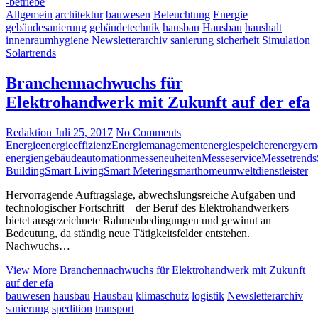
-betriebe
Allgemein
architektur
bauwesen
Beleuchtung
Energie
gebäudesanierung
gebäudetechnik
hausbau
Hausbau
haushalt
innenraumhygiene
Newsletterarchiv
sanierung
sicherheit
Simulation
Solartrends
Branchennachwuchs für
Elektrohandwerk mit Zukunft auf der efa
Redaktion
Juli 25, 2017
No Comments
Energie
energieeffizienz
Energiemanagement
energiespeicher
energy
ern
energien
gebäudeautomation
messeneuheiten
Messeservice
Messetrends
Building
Smart Living
Smart Metering
smarthome
umweltdienstleister
Hervorragende Auftragslage, abwechslungsreiche Aufgaben und
technologischer Fortschritt – der Beruf des Elektrohandwerkers
bietet ausgezeichnete Rahmenbedingungen und gewinnt an
Bedeutung, da ständig neue Tätigkeitsfelder entstehen.
Nachwuchs…
View More
Branchennachwuchs für Elektrohandwerk mit Zukunft
auf der efa
bauwesen
hausbau
Hausbau
klimaschutz
logistik
Newsletterarchiv
sanierung
spedition
transport