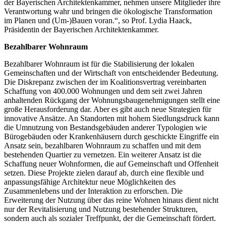
der Bayerischen Architektenkammer, nehmen unsere Mitglieder ihre
Verantwortung wahr und bringen die ökologische Transformation
im Planen und (Um-)Bauen voran.“, so Prof. Lydia Haack,
Präsidentin der Bayerischen Architektenkammer.
Bezahlbarer Wohnraum
Bezahlbarer Wohnraum ist für die Stabilisierung der lokalen
Gemeinschaften und der Wirtschaft von entscheidender Bedeutung.
Die Diskrepanz zwischen der im Koalitionsvertrag vereinbarten
Schaffung von 400.000 Wohnungen und dem seit zwei Jahren
anhaltenden Rückgang der Wohnungsbaugenehmigungen stellt eine
große Herausforderung dar. Aber es gibt auch neue Strategien für
innovative Ansätze. An Standorten mit hohem Siedlungsdruck kann
die Umnutzung von Bestandsgebäuden anderer Typologien wie
Bürogebäuden oder Krankenhäusern durch geschickte Eingriffe ein
Ansatz sein, bezahlbaren Wohnraum zu schaffen und mit dem
bestehenden Quartier zu vernetzen. Ein weiterer Ansatz ist die
Schaffung neuer Wohnformen, die auf Gemeinschaft und Offenheit
setzen. Diese Projekte zielen darauf ab, durch eine flexible und
anpassungsfähige Architektur neue Möglichkeiten des
Zusammenlebens und der Interaktion zu erforschen. Die
Erweiterung der Nutzung über das reine Wohnen hinaus dient nicht
nur der Revitalisierung und Nutzung bestehender Strukturen,
sondern auch als sozialer Treffpunkt, der die Gemeinschaft fördert.