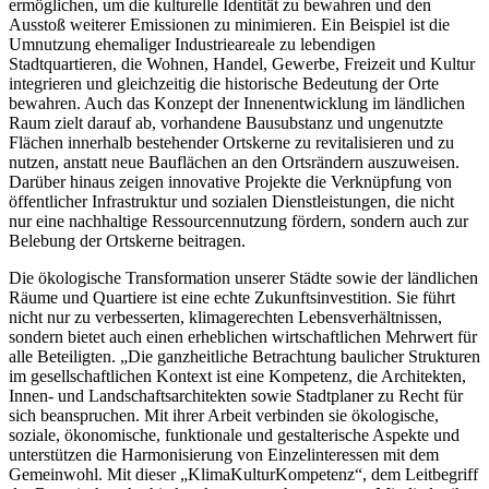
ermöglichen, um die kulturelle Identität zu bewahren und den
Ausstoß weiterer Emissionen zu minimieren. Ein Beispiel ist die
Umnutzung ehemaliger Industrieareale zu lebendigen
Stadtquartieren, die Wohnen, Handel, Gewerbe, Freizeit und Kultur
integrieren und gleichzeitig die historische Bedeutung der Orte
bewahren. Auch das Konzept der Innenentwicklung im ländlichen
Raum zielt darauf ab, vorhandene Bausubstanz und ungenutzte
Flächen innerhalb bestehender Ortskerne zu revitalisieren und zu
nutzen, anstatt neue Bauflächen an den Ortsrändern auszuweisen.
Darüber hinaus zeigen innovative Projekte die Verknüpfung von
öffentlicher Infrastruktur und sozialen Dienstleistungen, die nicht
nur eine nachhaltige Ressourcennutzung fördern, sondern auch zur
Belebung der Ortskerne beitragen.
Die ökologische Transformation unserer Städte sowie der ländlichen
Räume und Quartiere ist eine echte Zukunftsinvestition. Sie führt
nicht nur zu verbesserten, klimagerechten Lebensverhältnissen,
sondern bietet auch einen erheblichen wirtschaftlichen Mehrwert für
alle Beteiligten. „Die ganzheitliche Betrachtung baulicher Strukturen
im gesellschaftlichen Kontext ist eine Kompetenz, die Architekten,
Innen- und Landschaftsarchitekten sowie Stadtplaner zu Recht für
sich beanspruchen. Mit ihrer Arbeit verbinden sie ökologische,
soziale, ökonomische, funktionale und gestalterische Aspekte und
unterstützen die Harmonisierung von Einzelinteressen mit dem
Gemeinwohl. Mit dieser „KlimaKulturKompetenz“, dem Leitbegriff