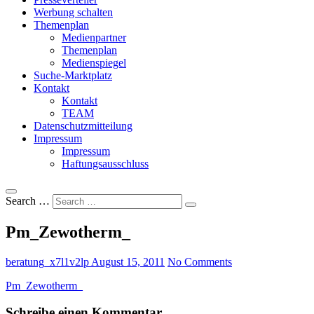
Werbung schalten
Themenplan
Medienpartner
Themenplan
Medienspiegel
Suche-Marktplatz
Kontakt
Kontakt
TEAM
Datenschutzmitteilung
Impressum
Impressum
Haftungsausschluss
Search …
Pm_Zewotherm_
beratung_x7l1v2lp
August 15, 2011
No Comments
Pm_Zewotherm_
Schreibe einen Kommentar