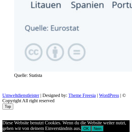
Quelle: Statista
Umweltdienstleister
| Designed by:
Theme Freesia
|
WordPress
| ©
Copyright All right reserved
Top
Aptekazdrowia
Diese Website benutzt Cookies. Wenn du die Website weiter nutzt,
gehen wir von deinem Einverständnis aus.
OK
Nein