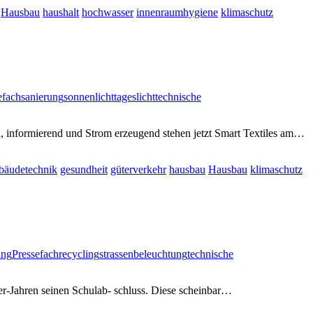
Hausbau
haushalt
hochwasser
innenraumhygiene
klimaschutz
efach
sanierung
sonnenlicht
tageslicht
technische
d, informierend und Strom erzeugend stehen jetzt Smart Textiles am…
bäudetechnik
gesundheit
güterverkehr
hausbau
Hausbau
klimaschutz
ung
Pressefach
recycling
strassenbeleuchtung
technische
er-Jahren seinen Schulab- schluss. Diese scheinbar…