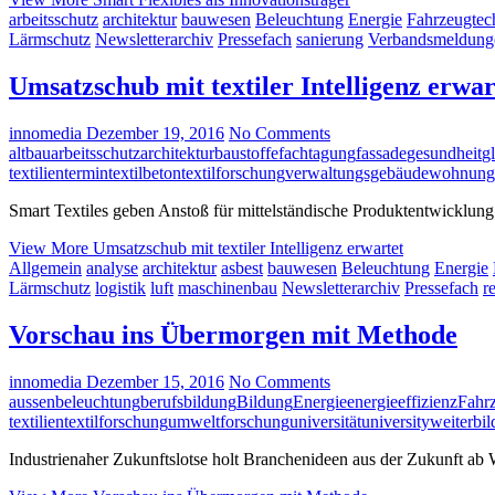
arbeitsschutz
architektur
bauwesen
Beleuchtung
Energie
Fahrzeugtec
Lärmschutz
Newsletterarchiv
Pressefach
sanierung
Verbandsmeldung
Umsatzschub mit textiler Intelligenz erwar
innomedia
Dezember 19, 2016
No Comments
altbau
arbeitsschutz
architektur
baustoffe
fachtagung
fassade
gesundheit
g
textilien
termin
textilbeton
textilforschung
verwaltungsgebäude
wohnung
Smart Textiles geben Anstoß für mittelständische Produktentwicklung
View More
Umsatzschub mit textiler Intelligenz erwartet
Allgemein
analyse
architektur
asbest
bauwesen
Beleuchtung
Energie
Lärmschutz
logistik
luft
maschinenbau
Newsletterarchiv
Pressefach
r
Vorschau ins Übermorgen mit Methode
innomedia
Dezember 15, 2016
No Comments
aussenbeleuchtung
berufsbildung
Bildung
Energie
energieeffizienz
Fahr
textilien
textilforschung
umweltforschung
universität
university
weiterbi
Industrienaher Zukunftslotse holt Branchenideen aus der Zukunft ab 