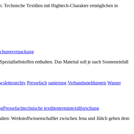
n: Technische Textilien mit Hightech-Charakter ermöglichen in
rschung
verpackung
zialfarbstoffen enthalten. Das Material soll je nach Sonneneinfall
sletterarchiv
Pressefach
sanierung
Verbandsmeldungen
Wasser
ng
Pressefach
technische textilien
termin
textilforschung
rialien: Werkstoffwissenschaftler zwischen Jena und Jülich geben dem