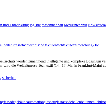
on und Entwicklung
logistik
maschinenbau
Medizintechnik
Newslettera
euheiten
Pressefach
technische textilien
techtextil
textilforschung
ZIM
eitsschutz werden zunehmend intelligente und komplexe Lösungen verla
wird die Weltleitmesse Techtextil (14. -17. Mai in Frankfurt/Main) auc
v
sicherheit
ung
fassade
gebäudeautomation
glasbau
glasfassade
hallenbau
innenlicht
kon