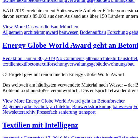
textilien
textilbeton
textilforschung
verwaltungsgebäude
wohnungsbau
BAU 2019 erreichte erneut Spitzenwerte Auf einer Fläche von erstm
davon erstmals 85.000 aus dem Ausland aus über 150 Ländern unterma
View More
Das war die Bau München
Allgemein
architektur
award
bauwesen
Bodenaufbau
Forschung
gebä
Energy Globe World Award geht an Beton
Redaktion
Januar 30, 2019
No Comments
altbau
architektur
baustoffe
f
textilien
textilbeton
textilforschung
verwaltungsgebäude
wohnungsbau
C³-Projekt gewinnt renommierten Energy Globe World Award
Das weltweit am häufigsten verwendete Material nach Wasser – der Be
Kohlendioxid-ausstoßes verantwortlich. Das entspricht etwa der dreif
View More
Energy Globe World Award geht an Betonforscher
Allgemein
arbeitsschutz
architektur
Bauwerkstrocknung
bauwesen
Fo
Newsletterarchiv
Pressefach
sanierung
transport
Textilien mit Intelligenz