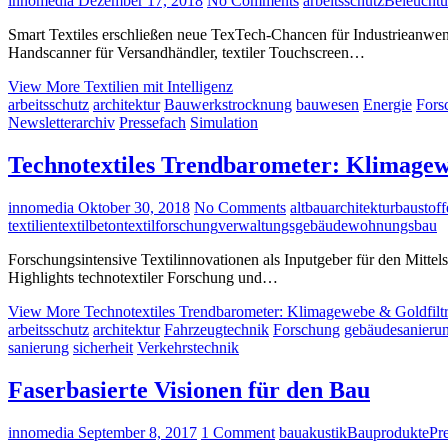
innomedia
Dezember 17, 2018
No Comments
arbeitsschutz
Beleucht
Smart Textiles erschließen neue TexTech-Chancen für Industrieanwen
Handscanner für Versandhändler, textiler Touchscreen…
View More
Textilien mit Intelligenz
arbeitsschutz
architektur
Bauwerkstrocknung
bauwesen
Energie
Fors
Newsletterarchiv
Pressefach
Simulation
Technotextiles Trendbarometer: Klimagew
innomedia
Oktober 30, 2018
No Comments
altbau
architektur
baustoff
textilien
textilbeton
textilforschung
verwaltungsgebäude
wohnungsbau
Forschungsintensive Textilinnovationen als Inputgeber für den Mittel
Highlights technotextiler Forschung und…
View More
Technotextiles Trendbarometer: Klimagewebe & Goldfiltr
arbeitsschutz
architektur
Fahrzeugtechnik
Forschung
gebäudesanieru
sanierung
sicherheit
Verkehrstechnik
Faserbasierte Visionen für den Bau
innomedia
September 8, 2017
1 Comment
bauakustik
Bauprodukte
Pr