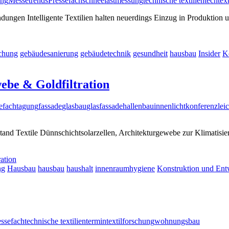
ung
Messetrends
Pressefach
schneelastmessung
technische textilien
techtext
dungen Intelligente Textilien halten neuerdings Einzug in Produktion
chung
gebäudesanierung
gebäudetechnik
gesundheit
hausbau
Insider
K
ebe & Goldfiltration
e
fachtagung
fassade
glasbau
glasfassade
hallenbau
innenlicht
konferenz
lei
stand Textile Dünnschichtsolarzellen, Architekturgewebe zur Klimatisie
ation
ng
Hausbau
hausbau
haushalt
innenraumhygiene
Konstruktion und Ent
essefach
technische textilien
termin
textilforschung
wohnungsbau