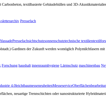
aft Carbonbeton, textilbasierte Gebäudehüllen und 3D-Akustikmaterialie
sletterarchiv
Pressefach
i
fassade
Pressefach
sichtschutz
sonnenschutz
technische textilien
textilfo
stadt.) Gardinen der Zukunft werden womöglich Polymilchfasern mit Spe
k
Forschung
haushalt
innenraumhygiene
Lärmschutz
maschinenbau
New
dustrie 4.0
leichtbau
messeneuheiten
Messeservice
Oberflächenbearbeitu
erflächen, neuartige Trennschichten oder nanostrukturierte Hybridmate