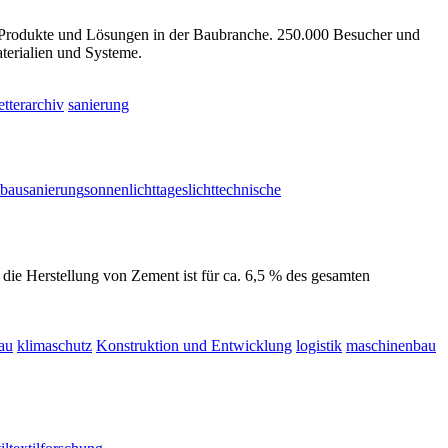
e Produkte und Lösungen in der Baubranche. 250.000 Besucher und
terialien und Systeme.
tterarchiv
sanierung
tbau
sanierung
sonnenlicht
tageslicht
technische
 die Herstellung von Zement ist für ca. 6,5 % des gesamten
au
klimaschutz
Konstruktion und Entwicklung
logistik
maschinenbau