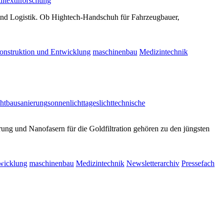
il
textilforschung
 und Logistik. Ob Hightech-Handschuh für Fahrzeugbauer,
onstruktion und Entwicklung
maschinenbau
Medizintechnik
chtbau
sanierung
sonnenlicht
tageslicht
technische
rung und Nanofasern für die Goldfiltration gehören zu den jüngsten
wicklung
maschinenbau
Medizintechnik
Newsletterarchiv
Pressefach