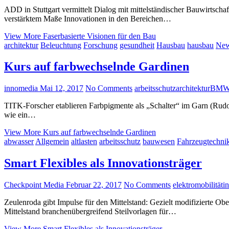
ADD in Stuttgart vermittelt Dialog mit mittelständischer Bauwirtsch
verstärktem Maße Innovationen in den Bereichen…
View More
Faserbasierte Visionen für den Bau
architektur
Beleuchtung
Forschung
gesundheit
Hausbau
hausbau
New
Kurs auf farbwechselnde Gardinen
innomedia
Mai 12, 2017
No Comments
arbeitsschutz
architektur
BMW
TITK-Forscher etablieren Farbpigmente als „Schalter“ im Garn (Rudol
wie ein…
View More
Kurs auf farbwechselnde Gardinen
abwasser
Allgemein
altlasten
arbeitsschutz
bauwesen
Fahrzeugtechni
Smart Flexibles als Innovationsträger
Checkpoint Media
Februar 22, 2017
No Comments
elektromobilität
in
Zeulenroda gibt Impulse für den Mittelstand: Gezielt modifizierte Ob
Mittelstand branchenübergreifend Steilvorlagen für…
View More
Smart Flexibles als Innovationsträger