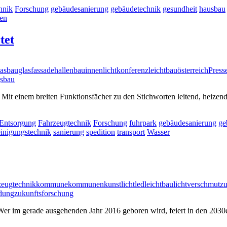
hnik
Forschung
gebäudesanierung
gebäudetechnik
gesundheit
hausbau
en
tet
lasbau
glasfassade
hallenbau
innenlicht
konferenz
leichtbau
österreich
Press
sbau
 Mit einem breiten Funktionsfächer zu den Stichworten leitend, heizen
Entsorgung
Fahrzeugtechnik
Forschung
fuhrpark
gebäudesanierung
ge
einigungstechnik
sanierung
spedition
transport
Wasser
zeugtechnik
kommune
kommunen
kunstlicht
led
leichtbau
lichtverschmutz
ldung
zukunftsforschung
Wer im gerade ausgehenden Jahr 2016 geboren wird, feiert in den 2030