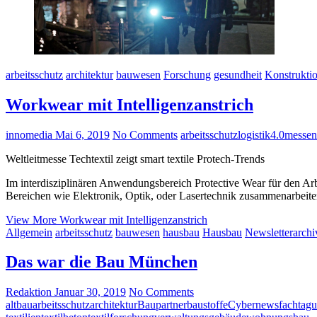
arbeitsschutz
architektur
bauwesen
Forschung
gesundheit
Konstrukti
Workwear mit Intelligenzanstrich
innomedia
Mai 6, 2019
No Comments
arbeitsschutz
logistik4.0
messen
Weltleitmesse Techtextil zeigt smart textile Protech-Trends
Im interdisziplinären Anwendungsbereich Protective Wear für den Arb
Bereichen wie Elektronik, Optik, oder Lasertechnik zusammenarbeiten, 
View More
Workwear mit Intelligenzanstrich
Allgemein
arbeitsschutz
bauwesen
hausbau
Hausbau
Newsletterarchi
Das war die Bau München
Redaktion
Januar 30, 2019
No Comments
altbau
arbeitsschutz
architektur
Baupartner
baustoffe
Cybernews
fachtag