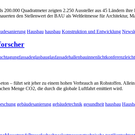
als 200.000 Quadratmeter zeigten 2.250 Aussteller aus 45 Ländern ihr
uerten den Stellenwert der BAU als Weltleitmesse für Architektur, Ma
udesanierung
Hausbau
hausbau
Konstruktion und Entwicklung
Newsle
forscher
achtagung
fassade
glasbau
glasfassade
hallenbau
innenlicht
konferenz
leich
ton – führt seit jeher zu einem hohen Verbrauch an Rohstoffen. Allein
achen Menge CO2, die durch die globale Luftfahrt emittiert wird.
rschung
gebäudesanierung
gebäudetechnik
gesundheit
hausbau
Hausb