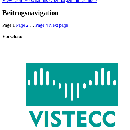
View More
Vorschau ins Übermorgen mit Methode
Beitragsnavigation
Page
1
Page
2
…
Page
4
Next page
Vorschau: