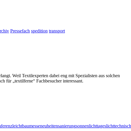
rchiv
Pressefach
spedition
transport
ngt. Weil Textilexperten dabei eng mit Spezialisten aus solchen
h für „textilferne“ Fachbesucher interessant.
ferenz
leichtbau
messeneuheiten
sanierung
sonnenlicht
tageslicht
technisc