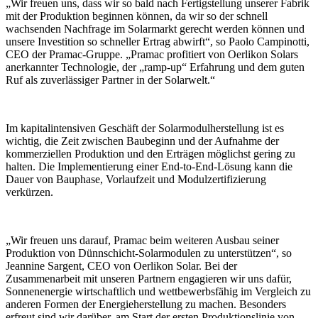
„Wir freuen uns, dass wir so bald nach Fertigstellung unserer Fabrik
mit der Produktion beginnen können, da wir so der schnell
wachsenden Nachfrage im Solarmarkt gerecht werden können und
unsere Investition so schneller Ertrag abwirft“, so Paolo Campinotti,
CEO der Pramac-Gruppe. „Pramac profitiert von Oerlikon Solars
anerkannter Technologie, der „ramp-up“ Erfahrung und dem guten
Ruf als zuverlässiger Partner in der Solarwelt.“
Im kapitalintensiven Geschäft der Solarmodulherstellung ist es
wichtig, die Zeit zwischen Baubeginn und der Aufnahme der
kommerziellen Produktion und den Erträgen möglichst gering zu
halten. Die Implementierung einer End-to-End-Lösung kann die
Dauer von Bauphase, Vorlaufzeit und Modulzertifizierung
verkürzen.
„Wir freuen uns darauf, Pramac beim weiteren Ausbau seiner
Produktion von Dünnschicht-Solarmodulen zu unterstützen“, so
Jeannine Sargent, CEO von Oerlikon Solar. Bei der
Zusammenarbeit mit unseren Partnern engagieren wir uns dafür,
Sonnenenergie wirtschaftlich und wettbewerbsfähig im Vergleich zu
anderen Formen der Energieherstellung zu machen. Besonders
erfreut sind wir darüber, am Start der ersten Produktionslinie von