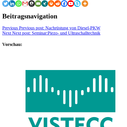
Beitragsnavigation
Previous
Previous post:
Nachrüstung von Diesel-PKW
Next
Next post:
Seminar:Piezo- und Ultraschalltechnik
Vorschau: