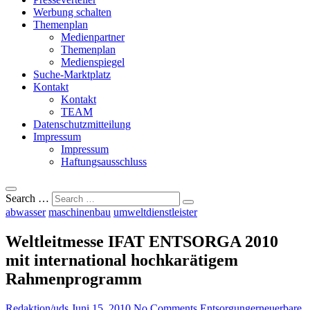
Werbung schalten
Themenplan
Medienpartner
Themenplan
Medienspiegel
Suche-Marktplatz
Kontakt
Kontakt
TEAM
Datenschutzmitteilung
Impressum
Impressum
Haftungsausschluss
Search …
abwasser
maschinenbau
umweltdienstleister
Weltleitmesse IFAT ENTSORGA 2010
mit international hochkarätigem
Rahmenprogramm
Redaktion/uds
Juni 15, 2010
No Comments
Entsorgung
erneuerbare