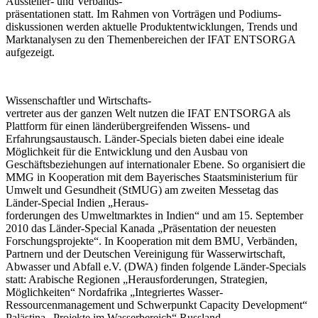
Aussteller- und Verbands-
präsentationen statt. Im Rahmen von Vorträgen und Podiums-
diskussionen werden aktuelle Produktentwicklungen, Trends und
Marktanalysen zu den Themenbereichen der IFAT ENTSORGA
aufgezeigt.
Wissenschaftler und Wirtschafts-
vertreter aus der ganzen Welt nutzen die IFAT ENTSORGA als
Plattform für einen länderübergreifenden Wissens- und
Erfahrungsaustausch. Länder-Specials bieten dabei eine ideale
Möglichkeit für die Entwicklung und den Ausbau von
Geschäftsbeziehungen auf internationaler Ebene. So organisiert die
MMG in Kooperation mit dem Bayerisches Staatsministerium für
Umwelt und Gesundheit (StMUG) am zweiten Messetag das
Länder-Special Indien „Heraus-
forderungen des Umweltmarktes in Indien“ und am 15. September
2010 das Länder-Special Kanada „Präsentation der neuesten
Forschungsprojekte“. In Kooperation mit dem BMU, Verbänden,
Partnern und der Deutschen Vereinigung für Wasserwirtschaft,
Abwasser und Abfall e.V. (DWA) finden folgende Länder-Specials
statt: Arabische Regionen „Herausforderungen, Strategien,
Möglichkeiten“ Nordafrika „Integriertes Wasser-
Ressourcenmanagement und Schwerpunkt Capacity Development“
Palästina „Projekte im Wasserbereich“ Russland