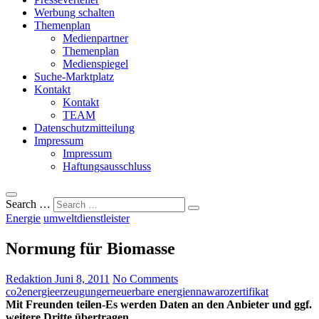
Werbung schalten
Themenplan
Medienpartner
Themenplan
Medienspiegel
Suche-Marktplatz
Kontakt
Kontakt
TEAM
Datenschutzmitteilung
Impressum
Impressum
Haftungsausschluss
Search …
Energie
umweltdienstleister
Normung für Biomasse
Redaktion
Juni 8, 2011
No Comments
co2
energieerzeugung
erneuerbare energien
nawaro
zertifikat
Mit Freunden teilen-Es werden Daten an den Anbieter und ggf.
weitere Dritte übertragen.