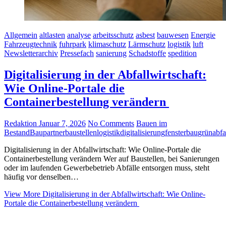
Allgemein
altlasten
analyse
arbeitsschutz
asbest
bauwesen
Energie
Fahrzeugtechnik
fuhrpark
klimaschutz
Lärmschutz
logistik
luft
Newsletterarchiv
Pressefach
sanierung
Schadstoffe
spedition
Digitalisierung in der Abfallwirtschaft:
Wie Online-Portale die
Containerbestellung verändern
Redaktion
Januar 7, 2026
No Comments
Bauen im
Bestand
Baupartner
baustellenlogistik
digitalisierung
fensterbau
grünabfa
Digitalisierung in der Abfallwirtschaft: Wie Online-Portale die
Containerbestellung verändern Wer auf Baustellen, bei Sanierungen
oder im laufenden Gewerbebetrieb Abfälle entsorgen muss, steht
häufig vor denselben…
View More
Digitalisierung in der Abfallwirtschaft: Wie Online-
Portale die Containerbestellung verändern