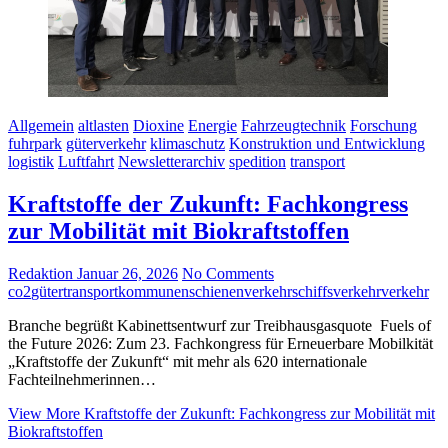
Allgemein
altlasten
Dioxine
Energie
Fahrzeugtechnik
Forschung
fuhrpark
güterverkehr
klimaschutz
Konstruktion und Entwicklung
logistik
Luftfahrt
Newsletterarchiv
spedition
transport
Kraftstoffe der Zukunft: Fachkongress
zur Mobilität mit Biokraftstoffen
Redaktion
Januar 26, 2026
No Comments
co2
gütertransport
kommunen
schienenverkehr
schiffsverkehr
verkehr
Branche begrüßt Kabinettsentwurf zur Treibhausgasquote Fuels of
the Future 2026: Zum 23. Fachkongress für Erneuerbare Mobilkität
„Kraftstoffe der Zukunft“ mit mehr als 620 internationale
Fachteilnehmerinnen…
View More
Kraftstoffe der Zukunft: Fachkongress zur Mobilität mit
Biokraftstoffen