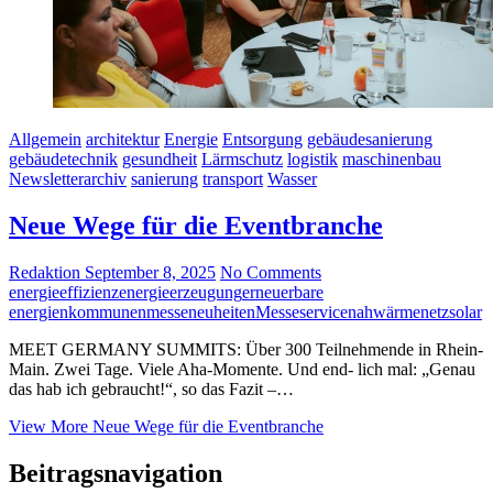
Allgemein
architektur
Energie
Entsorgung
gebäudesanierung
gebäudetechnik
gesundheit
Lärmschutz
logistik
maschinenbau
Newsletterarchiv
sanierung
transport
Wasser
Neue Wege für die Eventbranche
Redaktion
September 8, 2025
No Comments
energieeffizienz
energieerzeugung
erneuerbare
energien
kommunen
messeneuheiten
Messeservice
nahwärmenetz
solar
MEET GERMANY SUMMITS: Über 300 Teilnehmende in Rhein-
Main. Zwei Tage. Viele Aha-Momente. Und end- lich mal: „Genau
das hab ich gebraucht!“, so das Fazit –…
View More
Neue Wege für die Eventbranche
Beitragsnavigation