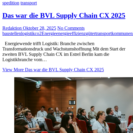
spedition
transport
Das war die BVL Supply Chain CX 2025
Redaktion
Oktober 28, 2025
No Comments
baustellenlogistik
co2
Energie
energieeffizienz
gütertransport
kommunen
Energiewende trifft Logistik: Branche zwischen
Transformationsdruck und Wachstumshoffnung Mit dem Start der
zweiten BVL Supply Chain CX im Estrel Berlin kam die
Logistikbranche vom…
View More
Das war die BVL Supply Chain CX 2025