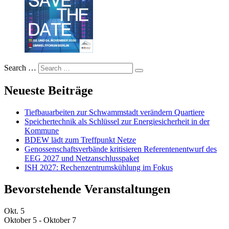
Search …
Neueste Beiträge
Tiefbauarbeiten zur Schwammstadt verändern Quartiere
Speichertechnik als Schlüssel zur Energiesicherheit in der
Kommune
BDEW lädt zum Treffpunkt Netze
Genossenschaftsverbände kritisieren Referentenentwurf des
EEG 2027 und Netzanschlusspaket
ISH 2027: Rechenzentrumskühlung im Fokus
Bevorstehende Veranstaltungen
Okt.
5
Oktober 5
-
Oktober 7