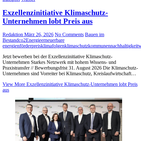
Exzellenzinitiative Klimaschutz-
Unternehmen lobt Preis aus
Redaktion
März 26, 2026
No Comments
Bauen im
Bestand
co2
Energie
erneuerbare
energien
förderpreis
klimafolgen
klimaschutz
kommunen
nachhaltigkeit
w
Jetzt bewerben bei der Exzellenzinitiative Klimaschutz-
Unternehmen Starkes Netzwerk mit hohem Wissens- und
Praxistransfer // Bewerbungsfrist 31. August 2026 Die Klimaschutz-
Unternehmen sind Vorreiter bei Klimaschutz, Kreislaufwirtschaft…
View More
Exzellenzinitiative Klimaschutz-Unternehmen lobt Preis
aus