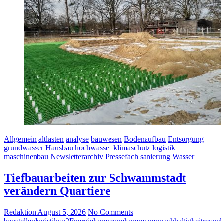
Allgemein
altlasten
analyse
bauwesen
Bodenaufbau
Entsorgung
grundwasser
Hausbau
hochwasser
klimaschutz
logistik
maschinenbau
Newsletterarchiv
Pressefach
sanierung
Wasser
Tiefbauarbeiten zur Schwammstadt
verändern Quartiere
Redaktion
August 5, 2026
No Comments
baustellenlogistik
co2
Energie
kommune
kommunen
nachhaltigkeit
recyc