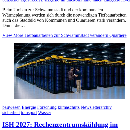
Beim Umbau zur Schwammstadt und der kommunalen
Wärmeplanung werden sich durch die notwendigen Tiefbauarbeiten
auch das Stadtbild von Kommunen und Quartieren stark verändern.
Damit die…
View More
Tiefbauarbeiten zur Schwammstadt verändern Quartiere
bauwesen
Energie
Forschung
klimaschutz
Newsletterarchiv
sicherheit
transport
Wasser
ISH 2027: Rechenzentrumskühlung im