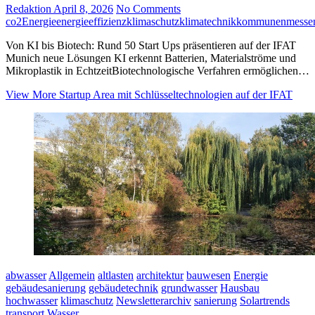
Redaktion
April 8, 2026
No Comments
co2
Energie
energieeffizienz
klimaschutz
klimatechnik
kommunen
messe
Von KI bis Biotech: Rund 50 Start Ups präsentieren auf der IFAT
Munich neue Lösungen KI erkennt Batterien, Materialströme und
Mikroplastik in EchtzeitBiotechnologische Verfahren ermöglichen…
View More
Startup Area mit Schlüsseltechnologien auf der IFAT
abwasser
Allgemein
altlasten
architektur
bauwesen
Energie
gebäudesanierung
gebäudetechnik
grundwasser
Hausbau
hochwasser
klimaschutz
Newsletterarchiv
sanierung
Solartrends
transport
Wasser