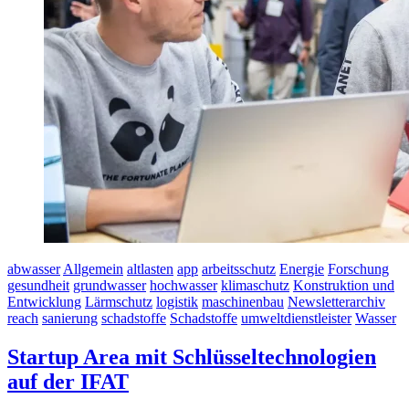
abwasser
Allgemein
altlasten
app
arbeitsschutz
Energie
Forschung
gesundheit
grundwasser
hochwasser
klimaschutz
Konstruktion und
Entwicklung
Lärmschutz
logistik
maschinenbau
Newsletterarchiv
reach
sanierung
schadstoffe
Schadstoffe
umweltdienstleister
Wasser
Startup Area mit Schlüsseltechnologien
auf der IFAT