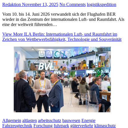
Redaktion
November 13, 2025
No Comments
logistik
spedition
Vom 10. bis 14. Juni 2026 verwandelt sich der Flughafen BER
wieder in das Zentrum der internationalen Luft- und Raumfahrt. Als
eine der weltweit führenden…
View More
ILA Berlin: Internationalen Luft- und Raumfahrt im
Zeichen von Wettbewerbsfähigkeit, Technologie und Souveränität
Allgemein
altlasten
arbeitsschutz
bauwesen
Energie
Fahrzeugtechnik
Forschung
fuhrpark
güterverkehr
klimaschutz