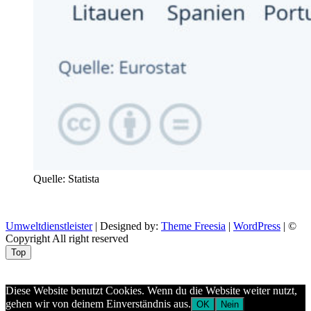
Quelle: Statista
Umweltdienstleister
| Designed by:
Theme Freesia
|
WordPress
| ©
Copyright All right reserved
Top
Aptekazdrowia
Diese Website benutzt Cookies. Wenn du die Website weiter nutzt,
gehen wir von deinem Einverständnis aus.
OK
Nein