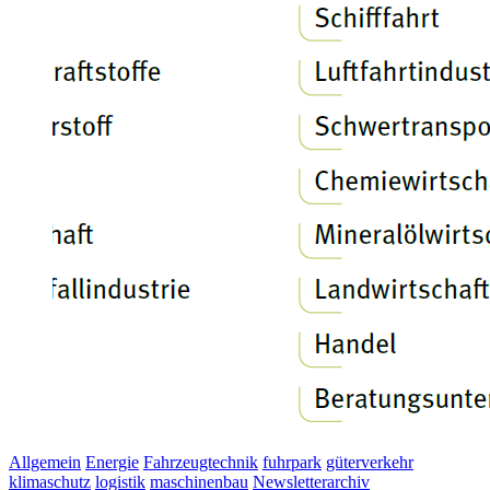
Allgemein
Energie
Fahrzeugtechnik
fuhrpark
güterverkehr
klimaschutz
logistik
maschinenbau
Newsletterarchiv