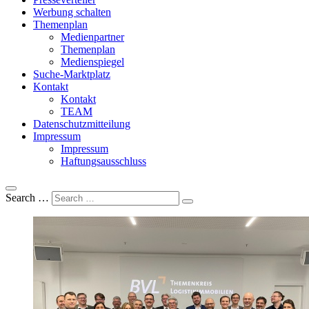
Werbung schalten
Themenplan
Medienpartner
Themenplan
Medienspiegel
Suche-Marktplatz
Kontakt
Kontakt
TEAM
Datenschutzmitteilung
Impressum
Impressum
Haftungsausschluss
Search …