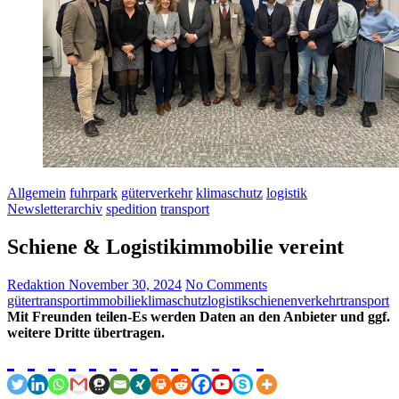
Allgemein
fuhrpark
güterverkehr
klimaschutz
logistik
Newsletterarchiv
spedition
transport
Schiene & Logistikimmobilie vereint
Redaktion
November 30, 2024
No Comments
gütertransport
immobilie
klimaschutz
logistik
schienenverkehr
transport
Mit Freunden teilen-Es werden Daten an den Anbieter und ggf.
weitere Dritte übertragen.