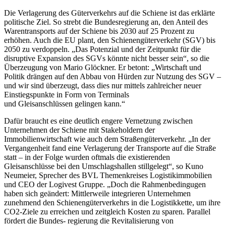
Die Verlagerung des Güterverkehrs auf die Schiene ist das erklärte
politische Ziel. So strebt die Bundesregierung an, den Anteil des
Warentransports auf der Schiene bis 2030 auf 25 Prozent zu
erhöhen. Auch die EU plant, den Schienengüterverkehr (SGV) bis
2050 zu verdoppeln. „Das Potenzial und der Zeitpunkt für die
disruptive Expansion des SGVs könnte nicht besser sein“, so die
Überzeugung von Mario Glöckner. Er betont: „Wirtschaft und
Politik drängen auf den Abbau von Hürden zur Nutzung des SGV –
und wir sind überzeugt, dass dies nur mittels zahlreicher neuer
Einstiegspunkte in Form von Terminals
und Gleisanschlüssen gelingen kann.“
Dafür braucht es eine deutlich engere Vernetzung zwischen
Unternehmen der Schiene mit Stakeholdern der
Immobilienwirtschaft wie auch dem Straßengüterverkehr. „In der
Vergangenheit fand eine Verlagerung der Transporte auf die Straße
statt – in der Folge wurden oftmals die existierenden
Gleisanschlüsse bei den Umschlagshallen stillgelegt“, so Kuno
Neumeier, Sprecher des BVL Themenkreises Logistikimmobilien
und CEO der Logivest Gruppe. „Doch die Rahmenbedingugen
haben sich geändert: Mittlerweile integrieren Unternehmen
zunehmend den Schienengüterverkehrs in die Logistikkette, um ihre
CO2-Ziele zu erreichen und zeitgleich Kosten zu sparen. Parallel
fördert die Bundes- regierung die Revitalisierung von