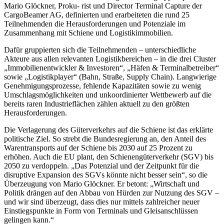
Mario Glöckner, Proku- rist und Director Terminal Capture der
CargoBeamer AG, definierten und erarbeiteten die rund 25
Teilnehmenden die Herausforderungen und Potenziale im
Zusammenhang mit Schiene und Logistikimmobilien.
Dafür gruppierten sich die Teilnehmenden – unterschiedliche
Akteure aus allen relevanten Logistikbereichen – in die drei Cluster
„Immobilienentwickler & Investoren“, „Häfen & Terminalbetreiber“
sowie „Logistikplayer“ (Bahn, Straße, Supply Chain). Langwierige
Genehmigungsprozesse, fehlende Kapazitäten sowie zu wenig
Umschlagsmöglichkeiten und unkoordinierter Wettbewerb auf die
bereits raren Industrieflächen zählen aktuell zu den größten
Herausforderungen.
Die Verlagerung des Güterverkehrs auf die Schiene ist das erklärte
politische Ziel. So strebt die Bundesregierung an, den Anteil des
Warentransports auf der Schiene bis 2030 auf 25 Prozent zu
erhöhen. Auch die EU plant, den Schienengüterverkehr (SGV) bis
2050 zu verdoppeln. „Das Potenzial und der Zeitpunkt für die
disruptive Expansion des SGVs könnte nicht besser sein“, so die
Überzeugung von Mario Glöckner. Er betont: „Wirtschaft und
Politik drängen auf den Abbau von Hürden zur Nutzung des SGV –
und wir sind überzeugt, dass dies nur mittels zahlreicher neuer
Einstiegspunkte in Form von Terminals und Gleisanschlüssen
gelingen kann.“