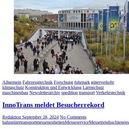
Allgemein
Fahrzeugtechnik
Forschung
fuhrpark
güterverkehr
klimaschutz
Konstruktion und Entwicklung
Lärmschutz
maschinenbau
Newsletterarchiv
spedition
transport
Verkehrstechnik
InnoTrans meldet Besucherrekord
Redaktion
September 28, 2024
No Comments
bahn
gütertransport
messeneuheiten
Messeservice
Messetrends
schienen