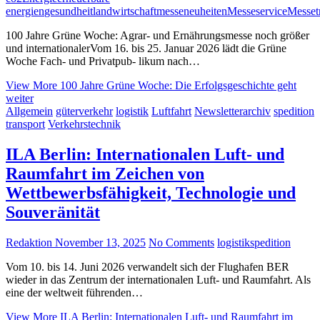
energien
gesundheit
landwirtschaft
messeneuheiten
Messeservice
Messet
100 Jahre Grüne Woche: Agrar- und Ernährungsmesse noch größer
und internationalerVom 16. bis 25. Januar 2026 lädt die Grüne
Woche Fach- und Privatpub- likum nach…
View More
100 Jahre Grüne Woche: Die Erfolgsgeschichte geht
weiter
Allgemein
güterverkehr
logistik
Luftfahrt
Newsletterarchiv
spedition
transport
Verkehrstechnik
ILA Berlin: Internationalen Luft- und
Raumfahrt im Zeichen von
Wettbewerbsfähigkeit, Technologie und
Souveränität
Redaktion
November 13, 2025
No Comments
logistik
spedition
Vom 10. bis 14. Juni 2026 verwandelt sich der Flughafen BER
wieder in das Zentrum der internationalen Luft- und Raumfahrt. Als
eine der weltweit führenden…
View More
ILA Berlin: Internationalen Luft- und Raumfahrt im