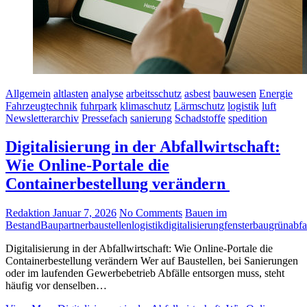
Allgemein
altlasten
analyse
arbeitsschutz
asbest
bauwesen
Energie
Fahrzeugtechnik
fuhrpark
klimaschutz
Lärmschutz
logistik
luft
Newsletterarchiv
Pressefach
sanierung
Schadstoffe
spedition
Digitalisierung in der Abfallwirtschaft:
Wie Online-Portale die
Containerbestellung verändern
Redaktion
Januar 7, 2026
No Comments
Bauen im
Bestand
Baupartner
baustellenlogistik
digitalisierung
fensterbau
grünabfa
Digitalisierung in der Abfallwirtschaft: Wie Online-Portale die
Containerbestellung verändern Wer auf Baustellen, bei Sanierungen
oder im laufenden Gewerbebetrieb Abfälle entsorgen muss, steht
häufig vor denselben…