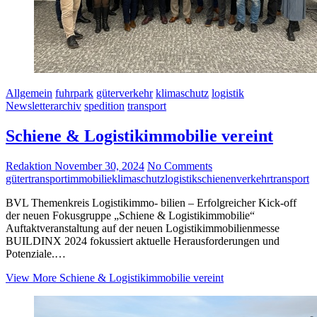
Allgemein
fuhrpark
güterverkehr
klimaschutz
logistik
Newsletterarchiv
spedition
transport
Schiene & Logistikimmobilie vereint
Redaktion
November 30, 2024
No Comments
gütertransport
immobilie
klimaschutz
logistik
schienenverkehr
transport
BVL Themenkreis Logistikimmo- bilien – Erfolgreicher Kick-off
der neuen Fokusgruppe „Schiene & Logistikimmobilie“
Auftaktveranstaltung auf der neuen Logistikimmobilienmesse
BUILDINX 2024 fokussiert aktuelle Herausforderungen und
Potenziale.…
View More
Schiene & Logistikimmobilie vereint