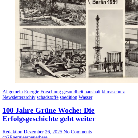
Allgemein
Energie
Forschung
gesundheit
haushalt
klimaschutz
Newsletterarchiv
schadstoffe
spedition
Wasser
100 Jahre Grüne Woche: Die
Erfolgsgeschichte geht weiter
Redaktion
Dezember 26, 2025
No Comments
co2
Energie
erneuerbare