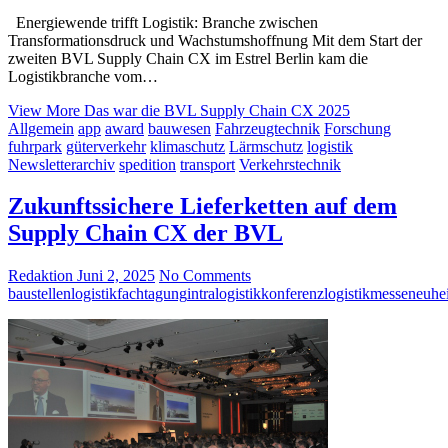
Energiewende trifft Logistik: Branche zwischen
Transformationsdruck und Wachstumshoffnung Mit dem Start der
zweiten BVL Supply Chain CX im Estrel Berlin kam die
Logistikbranche vom…
View More
Das war die BVL Supply Chain CX 2025
Allgemein
app
award
bauwesen
Fahrzeugtechnik
Forschung
fuhrpark
güterverkehr
klimaschutz
Lärmschutz
logistik
Newsletterarchiv
spedition
transport
Verkehrstechnik
Zukunftssichere Lieferketten auf dem
Supply Chain CX der BVL
Redaktion
Juni 2, 2025
No Comments
baustellenlogistik
fachtagung
intralogistik
konferenz
logistik
messeneuhei