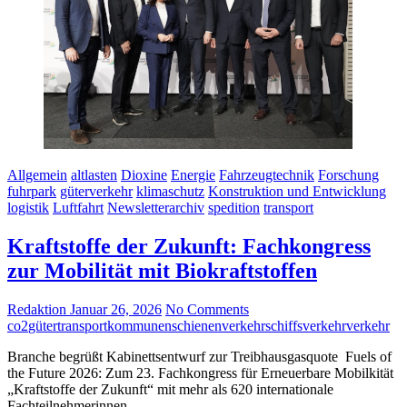
Allgemein
altlasten
Dioxine
Energie
Fahrzeugtechnik
Forschung
fuhrpark
güterverkehr
klimaschutz
Konstruktion und Entwicklung
logistik
Luftfahrt
Newsletterarchiv
spedition
transport
Kraftstoffe der Zukunft: Fachkongress
zur Mobilität mit Biokraftstoffen
Redaktion
Januar 26, 2026
No Comments
co2
gütertransport
kommunen
schienenverkehr
schiffsverkehr
verkehr
Branche begrüßt Kabinettsentwurf zur Treibhausgasquote Fuels of
the Future 2026: Zum 23. Fachkongress für Erneuerbare Mobilkität
„Kraftstoffe der Zukunft“ mit mehr als 620 internationale
Fachteilnehmerinnen…