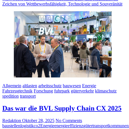
Zeichen von Wettbewerbsfähigkeit, Technologie und Souveränität
Allgemein
altlasten
arbeitsschutz
bauwesen
Energie
Fahrzeugtechnik
Forschung
fuhrpark
güterverkehr
klimaschutz
spedition
transport
Das war die BVL Supply Chain CX 2025
Redaktion
Oktober 28, 2025
No Comments
baustellenlogistik
co2
Energie
energieeffizienz
gütertransport
kommunen