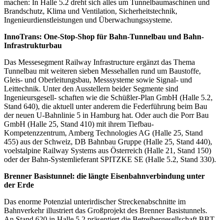
machen: In Halle 5.2 dreht sich alles um Tunnelbaumaschinen und
Brandschutz, Klima und Ventilation, Sicherheitstechnik,
Ingenieurdienstleistungen und Überwachungssysteme.
InnoTrans: One-Stop-Shop für Bahn-Tunnelbau und Bahn-
Infrastrukturbau
Das Messesegment Railway Infrastructure ergänzt das Thema
Tunnelbau mit weiteren sieben Messehallen rund um Baustoffe,
Gleis- und Oberleitungsbau, Messsysteme sowie Signal- und
Leittechnik. Unter den Ausstellern beider Segmente sind
Ingenieursgesell- schaften wie die Schüßler-Plan GmbH (Halle 5.2,
Stand 640), die aktuell unter anderem die Federführung beim Bau
der neuen U-Bahnlinie 5 in Hamburg hat. Oder auch die Porr Bau
GmbH (Halle 25, Stand 410) mit ihrem Tiefbau-
Kompetenzzentrum, Amberg Technologies AG (Halle 25, Stand
455) aus der Schweiz, DB Bahnbau Gruppe (Halle 25, Stand 440),
voelstalpine Railway Systems aus Österreich (Halle 21, Stand 150)
oder der Bahn-Systemlieferant SPITZKE SE (Halle 5.2, Stand 330).
Brenner Basistunnel: die längte Eisenbahnverbindung unter
der Erde
Das enorme Potenzial unterirdischer Streckenabschnitte im
Bahnverkehr illustriert das Großprojekt des Brenner Basistunnels.
An Stand 620 in Halle 5.2 präsentiert die Betreibergesellschaft BBT