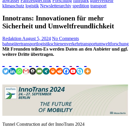
abwasser
Fahrzeugtechnik
Forschung
fuhrpark
güterverkehr
klimaschutz
logistik
Newsletterarchiv
spedition
transport
Innotrans: Innovationen für mehr
Sicherheit und Umweltfreundlichkeit
Redaktion
August 5, 2024
No Comments
bahn
gütertransport
logistik
schienenverkehr
transport
umweltforschung
Mit Freunden teilen-Es werden Daten an den Anbieter und ggf.
weitere Dritte übertragen.
Tunnel Construction auf der InnoTrans 2024