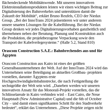
flächendeckende Mobilitätswende. Mit unseren innovativen
Elektroinstallationsprodukten leisten wir einen wichtigen Beitrag zur
Digitalisierung des Bahnverkehrs und unterstützen damit die
Zukunft der Mobilität“, erklärt Bruno Reufels, CEO der Niedax
Group. „Bei der InnoTrans 2024 präsentieren wir unter anderem
unsere smarten Lösungen für die Kabelführung. Bei der Niedax
Group denken wir jedes Digitalisierungsvorhaben ganzheitlich und
übernehmen neben der Beratung, Planung und Konstruktion auch
die Produktion, die projektbezogene Verpackung sowie den
Transport der Kabelverlegesysteme.“ (Halle 5.2, Stand 810)
Orascom Construction S.A.E.: Bahnbrechendes aus und für
Ägypten
Orascom Construction aus Kairo ist eines der größten
Generalbauunternehmen der Welt. Auf der InnoTrans 2024 wird das
Unternehmen seine Beteiligung an aktuellen Großbau- projekten
vorstellen, darunter Ägyptens erste
Hochgeschwindigkeitsbahnstrecke, die nach Fertigstellung die
sechstgrößte der Welt sein wird. „Daneben werden wir unseren
innovativen Ansatz für das Monorail-Projekt vorstellen, das die
Schlüsselareale in Kairo verbinden wird – East Cairo, die Neue
Hauptstadt (New Administrative Capital) und die 6th of October
City – und damit einen signifikanten Schritt für den Stadtverkehr
bedeutet“, erklärt das Unternehmen. „Diese Projekte zeigen nicht