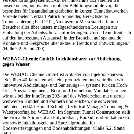
Personenortungssysteme. „Auf der InnoTrans 2024 stellen wir
unsere neuen, innovativen mobilen Belüftungsmodule vor, die
besonders für Instandhaltungsarbeiten in kurzen Tunnelbauwerken
Vorteile bieten“, erklärt Patrick Schneider, Bereichsleiter
Tunnelsanierung bei CFT. „An unserem Messestand erfahren
Besucher alles über unsere maßgeschneiderten Lösungen zur
Einhaltung der Arbeitsschutz- anforderungen. Unser Team freut sich
auf den interessanten Austausch in der Branche, auf spannende
Kontakte und Gespräche über aktuelle Trends und Entwicklungen.“
(Halle 5.2, Stand 700)
WEBAC-Chemie GmbH: Injektionsharze zur Abdichtung
gegen Wasser
Die WEBAC-Chemie GmbH ist Anbieter von Injektionsharzen.
„Seit über 40 Jahren entwickeln, produzieren und vertreiben wir
innovative Abdichtungs- und Sanierungs- – systeme für den Hoch-,
Tief-, Spezial-Ingenieur-, Berg- und Tunnelbau. Von daher freuen
wir uns bei der InnoTrans 2024 auf das Wiedersehen mit unseren
weltweiten Kunden und Partnern und solchen, die es werden
möchten“, erklärt Harald Schmitt, Technical Manager Tunneling &
Waterproofing bei WEBAC. Im Segment Tunnel Construction stellt
die Firma ihr Sortiment an Polyurethan-, Epoxid- und Silikatharzen
vor sowie Injektionsgele und Spezialprodukte für
Bodenverfestigungen und Bodenabdichtungen. (Halle 5.2, Stand
942)