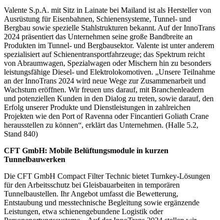
Valente S.p.A. mit Sitz in Lainate bei Mailand ist als Hersteller von
Ausrüstung für Eisenbahnen, Schienensysteme, Tunnel- und
Bergbau sowie spezielle Stahlstrukturen bekannt. Auf der InnoTrans
2024 präsentiert das Unternehmen seine große Bandbreite an
Produkten im Tunnel- und Bergbausektor. Valente ist unter anderem
spezialisiert auf Schienentransportfahrzeuge; das Spektrum reicht
von Abraumwagen, Spezialwagen oder Mischern hin zu besonders
leistungsfähige Diesel- und Elektrolokomotiven. „Unsere Teilnahme
an der InnoTrans 2024 wird neue Wege zur Zusammenarbeit und
Wachstum eröffnen. Wir freuen uns darauf, mit Branchenleadern
und potenziellen Kunden in den Dialog zu treten, sowie darauf, den
Erfolg unserer Produkte und Dienstleistungen in zahlreichen
Projekten wie den Port of Ravenna oder Fincantieri Goliath Crane
herausstellen zu können“, erklärt das Unternehmen. (Halle 5.2,
Stand 840)
CFT GmbH: Mobile Belüftungsmodule in kurzen
Tunnelbauwerken
Die CFT GmbH Compact Filter Technic bietet Turnkey-Lösungen
für den Arbeitsschutz bei Gleisbauarbeiten in temporären
Tunnelbaustellen. Ihr Angebot umfasst die Bewetterung,
Entstaubung und messtechnische Begleitung sowie ergänzende
Leistungen, etwa schienengebundene Logistik oder