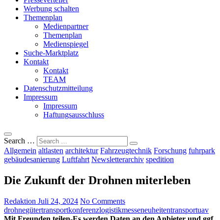
Werbung schalten
Themenplan
Medienpartner
Themenplan
Medienspiegel
Suche-Marktplatz
Kontakt
Kontakt
TEAM
Datenschutzmitteilung
Impressum
Impressum
Haftungsausschluss
Search …
Allgemein
altlasten
architektur
Fahrzeugtechnik
Forschung
fuhrpark
gebäudesanierung
Luftfahrt
Newsletterarchiv
spedition
Die Zukunft der Drohnen miterleben
Redaktion
Juli 24, 2024
No Comments
drohne
gütertransport
konferenz
logistik
messeneuheiten
transport
uav
Mit Freunden teilen-Es werden Daten an den Anbieter und ggf.