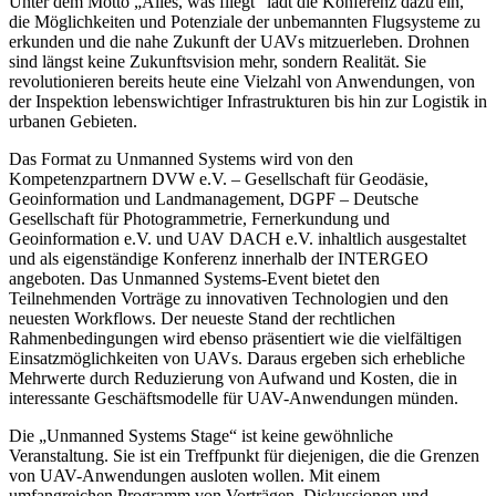
Unter dem Motto „Alles, was fliegt“ lädt die Konferenz dazu ein,
die Möglichkeiten und Potenziale der unbemannten Flugsysteme zu
erkunden und die nahe Zukunft der UAVs mitzuerleben. Drohnen
sind längst keine Zukunftsvision mehr, sondern Realität. Sie
revolutionieren bereits heute eine Vielzahl von Anwendungen, von
der Inspektion lebenswichtiger Infrastrukturen bis hin zur Logistik in
urbanen Gebieten.
Das Format zu Unmanned Systems wird von den
Kompetenzpartnern DVW e.V. – Gesellschaft für Geodäsie,
Geoinformation und Landmanagement, DGPF – Deutsche
Gesellschaft für Photogrammetrie, Fernerkundung und
Geoinformation e.V. und UAV DACH e.V. inhaltlich ausgestaltet
und als eigenständige Konferenz innerhalb der INTERGEO
angeboten. Das Unmanned Systems-Event bietet den
Teilnehmenden Vorträge zu innovativen Technologien und den
neuesten Workflows. Der neueste Stand der rechtlichen
Rahmenbedingungen wird ebenso präsentiert wie die vielfältigen
Einsatzmöglichkeiten von UAVs. Daraus ergeben sich erhebliche
Mehrwerte durch Reduzierung von Aufwand und Kosten, die in
interessante Geschäftsmodelle für UAV-Anwendungen münden.
Die „Unmanned Systems Stage“ ist keine gewöhnliche
Veranstaltung. Sie ist ein Treffpunkt für diejenigen, die die Grenzen
von UAV-Anwendungen ausloten wollen. Mit einem
umfangreichen Programm von Vorträgen, Diskussionen und