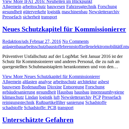
View More
IFAT 2016: Neuheiten im Blickpunkt
Allgemein
arbeitsschutz
bauwesen
Fahrzeugtechnik
Forschung
gesundheit
güterverkehr
logistik
maschinenbau
Newsletterarchiv
Pressefach
sicherheit
transport
Neues Schutzkapitel für Kommissionierer
Redaktion/uds
Februar 27, 2016
No Comments
anlagenbau
arbeitsschutz
baustoffe
brennstoffzellen
elektromobilität
Ents
Präventiver Unfallschutz auf der LogiMat: Seit Januar 2016 ist der
Schutz für Kommissionierer und anderes Personal, die zu nah an
quergestellten Schubmaststaplern herankommen und von den…
View More
Neues Schutzkapitel für Kommissionierer
Allgemein
altlasten
analyse
arbeitsschutz
architektur
asbest
bauwesen
Bodenaufbau
Dioxine
Entsorgung
Forschung
gebäudesanierung
gesundheit
Hausbau
hausbau
innenraumhygiene
klimaschutz
Lindan
logistik
luft
Newsletterarchiv
PCP
Pressefach
reinigungstechnik
Rußpartikelfilter
sanierung
Schadstoffe
schadstoffe
Schadstoffe: PCB
transport
Unterschätzte Gefahren