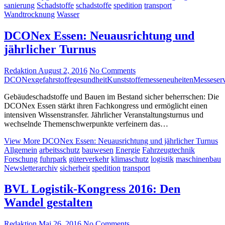
sanierung
Schadstoffe
schadstoffe
spedition
transport
Wandtrocknung
Wasser
DCONex Essen: Neuausrichtung und
jährlicher Turnus
Redaktion
August 2, 2016
No Comments
DCONex
gefahrstoffe
gesundheit
Kunststoffe
messeneuheiten
Messeserv
Gebäudeschadstoffe und Bauen im Bestand sicher beherrschen: Die
DCONex Essen stärkt ihren Fachkongress und ermöglicht einen
intensiven Wissenstransfer. Jährlicher Veranstaltungsturnus und
wechselnde Themenschwerpunkte verfeinern das…
View More
DCONex Essen: Neuausrichtung und jährlicher Turnus
Allgemein
arbeitsschutz
bauwesen
Energie
Fahrzeugtechnik
Forschung
fuhrpark
güterverkehr
klimaschutz
logistik
maschinenbau
Newsletterarchiv
sicherheit
spedition
transport
BVL Logistik-Kongress 2016: Den
Wandel gestalten
Redaktion
Mai 26, 2016
No Comments