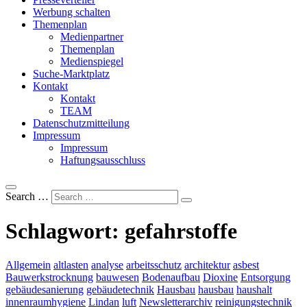
Werbung schalten
Themenplan
Medienpartner
Themenplan
Medienspiegel
Suche-Marktplatz
Kontakt
Kontakt
TEAM
Datenschutzmitteilung
Impressum
Impressum
Haftungsausschluss
Search …
Schlagwort:
gefahrstoffe
Allgemein
altlasten
analyse
arbeitsschutz
architektur
asbest
Bauwerkstrocknung
bauwesen
Bodenaufbau
Dioxine
Entsorgung
gebäudesanierung
gebäudetechnik
Hausbau
hausbau
haushalt
innenraumhygiene
Lindan
luft
Newsletterarchiv
reinigungstechnik