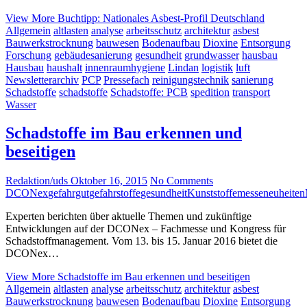
View More
Buchtipp: Nationales Asbest-Profil Deutschland
Allgemein
altlasten
analyse
arbeitsschutz
architektur
asbest
Bauwerkstrocknung
bauwesen
Bodenaufbau
Dioxine
Entsorgung
Forschung
gebäudesanierung
gesundheit
grundwasser
hausbau
Hausbau
haushalt
innenraumhygiene
Lindan
logistik
luft
Newsletterarchiv
PCP
Pressefach
reinigungstechnik
sanierung
Schadstoffe
schadstoffe
Schadstoffe: PCB
spedition
transport
Wasser
Schadstoffe im Bau erkennen und
beseitigen
Redaktion/uds
Oktober 16, 2015
No Comments
DCONex
gefahrgut
gefahrstoffe
gesundheit
Kunststoffe
messeneuheiten
Experten berichten über aktuelle Themen und zukünftige
Entwicklungen auf der DCONex – Fachmesse und Kongress für
Schadstoffmanagement. Vom 13. bis 15. Januar 2016 bietet die
DCONex…
View More
Schadstoffe im Bau erkennen und beseitigen
Allgemein
altlasten
analyse
arbeitsschutz
architektur
asbest
Bauwerkstrocknung
bauwesen
Bodenaufbau
Dioxine
Entsorgung