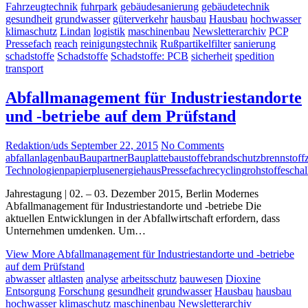
Fahrzeugtechnik
fuhrpark
gebäudesanierung
gebäudetechnik
gesundheit
grundwasser
güterverkehr
hausbau
Hausbau
hochwasser
klimaschutz
Lindan
logistik
maschinenbau
Newsletterarchiv
PCP
Pressefach
reach
reinigungstechnik
Rußpartikelfilter
sanierung
schadstoffe
Schadstoffe
Schadstoffe: PCB
sicherheit
spedition
transport
Abfallmanagement für Industriestandorte
und -betriebe auf dem Prüfstand
Redaktion/uds
September 22, 2015
No Comments
abfall
anlagenbau
Baupartner
Bauplatte
baustoffe
brandschutz
brennstoff
Technologien
papier
plusenergiehaus
Pressefach
recycling
rohstoffe
schal
Jahrestagung | 02. – 03. Dezember 2015, Berlin Modernes
Abfallmanagement für Industriestandorte und -betriebe Die
aktuellen Entwicklungen in der Abfallwirtschaft erfordern, dass
Unternehmen umdenken. Um…
View More
Abfallmanagement für Industriestandorte und -betriebe
auf dem Prüfstand
abwasser
altlasten
analyse
arbeitsschutz
bauwesen
Dioxine
Entsorgung
Forschung
gesundheit
grundwasser
Hausbau
hausbau
hochwasser
klimaschutz
maschinenbau
Newsletterarchiv