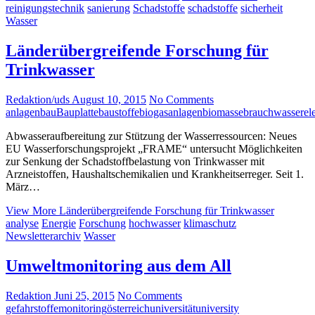
reinigungstechnik
sanierung
Schadstoffe
schadstoffe
sicherheit
Wasser
Länderübergreifende Forschung für
Trinkwasser
Redaktion/uds
August 10, 2015
No Comments
anlagenbau
Bauplatte
baustoffe
biogasanlagen
biomasse
brauchwasser
el
Abwasseraufbereitung zur Stützung der Wasserressourcen: Neues
EU Wasserforschungsprojekt „FRAME“ untersucht Möglichkeiten
zur Senkung der Schadstoffbelastung von Trinkwasser mit
Arzneistoffen, Haushaltschemikalien und Krankheitserreger. Seit 1.
März…
View More
Länderübergreifende Forschung für Trinkwasser
analyse
Energie
Forschung
hochwasser
klimaschutz
Newsletterarchiv
Wasser
Umweltmonitoring aus dem All
Redaktion
Juni 25, 2015
No Comments
gefahrstoffe
monitoring
österreich
universität
university