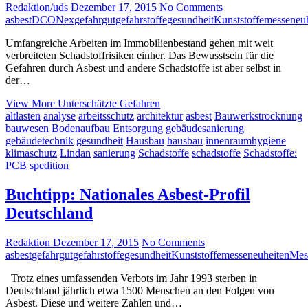
Redaktion/uds
Dezember 17, 2015
No Comments
asbest
DCONex
gefahrgut
gefahrstoffe
gesundheit
Kunststoffe
messeneuh
Umfangreiche Arbeiten im Immobilienbestand gehen mit weit
verbreiteten Schadstoffrisiken einher. Das Bewusstsein für die
Gefahren durch Asbest und andere Schadstoffe ist aber selbst in
der…
View More
Unterschätzte Gefahren
altlasten
analyse
arbeitsschutz
architektur
asbest
Bauwerkstrocknung
bauwesen
Bodenaufbau
Entsorgung
gebäudesanierung
gebäudetechnik
gesundheit
Hausbau
hausbau
innenraumhygiene
klimaschutz
Lindan
sanierung
Schadstoffe
schadstoffe
Schadstoffe:
PCB
spedition
Buchtipp: Nationales Asbest-Profil
Deutschland
Redaktion
Dezember 17, 2015
No Comments
asbest
gefahrgut
gefahrstoffe
gesundheit
Kunststoffe
messeneuheiten
Mes
Trotz eines umfassenden Verbots im Jahr 1993 sterben in
Deutschland jährlich etwa 1500 Menschen an den Folgen von
Asbest. Diese und weitere Zahlen und…