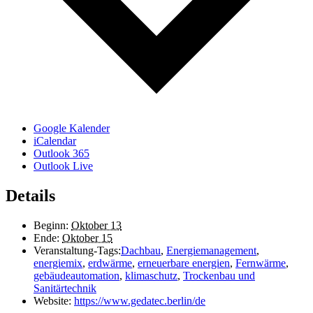
Google Kalender
iCalendar
Outlook 365
Outlook Live
Details
Beginn:
Oktober 13
Ende:
Oktober 15
Veranstaltung-Tags:
Dachbau
,
Energiemanagement
,
energiemix
,
erdwärme
,
erneuerbare energien
,
Fernwärme
,
gebäudeautomation
,
klimaschutz
,
Trockenbau und
Sanitärtechnik
Website:
https://www.gedatec.berlin/de