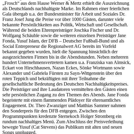
„Frosch“ aus dem Hause Werner & Mertz erhielt die Auszeichnung
als Deutschlands nachhaltigste Marke. Im Rahmen einer feierlichen
Gala übergab u.a. der Bundesminister für Arbeit und Soziales Dr.
Franz Josef Jung die Preise vor über 1000 Gästen, darunter viele
bekannte Persönlichkeiten aus Politik, Wirtschaft und Gesellschaft.
Während die beiden Ehrenpreisträger Joschka Fischer und Dr.
Wolfgang Schäuble sowie die weiteren einzelnen Preisträger Jane
Fonda, Yusuf Islam, der DFB – Deutscher Fußball-Bund und als
Social Entrepreneur die Regionalwert AG bereits im Vorfeld
bekannt gegeben wurden, hielt die Spannung hinsichtlich der
ausgezeichneten Firmen bis in die Abendstunden. Neben mehreren
hundert Unternehmensvertretern kamen u.a. Franziska van Almsick,
Eckart von Hirschhausen, Nazan Eckes, Sönke Wortmann sowie
Alexander und Gabriela Fürsten zu Sayn-Wittgenstein über den
roten Teppich und bekräftigten mit ihrer Teilnahme die
gesellschaftliche Bedeutung des Deutschen Nachhaltigkeitspreises.
Die Preisträger und ihre Laudatoren vermittelten den Gästen einen
sehr persönlichen Zugang zu den Themen des Abends. Jane Fonda
begeisterte mit einem flammenden Plädoyer für ehrenamtliches
Engagement. Dr. Theo Zwanziger und Matthias Sammer nahmen
den Sonderpreis für den DFB entgegen. Zwischen den
Programmpunkten kredenzte Sternekoch Holger Stromberg ein
rundum nachhaltiges Menü. Zum Abschluss der Preisverleihung
bewegte Yusuf (Cat Stevens) das Publikum mit alten und neuen
Songs unplugged.