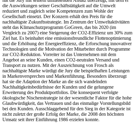
hat die Jury mit seinem umfassenden Ansatz überzeugt, mit dem er
die Auswirkungen seiner Geschäftstätigkeit auf die Umwelt
reduziert und zugleich seine Kompetenzen zum Wohle der
Gesellschaft einsetzt. Der Konzern erhält den Preis für die
nachhaltigste Zukunftsstrategie. Im Zentrum der Umweltaktivitäten
steht das Klimaschutzprogramm GoGreen, das bis 2020 (im
Vergleich zu 2007) eine Steigerung der CO2-Effizienz um 30% zum
Ziel hat. Es beinhaltet eine emissionsfreundliche Flottenoptimierung
und die Erhöhung der Energieeffizienz, die Erforschung innovativer
Technologien und die Motivation der Mitarbeiter durch Programme
zur CO2-Reduktion. Vorreiter ist das Unternehmen mit dem
Angebot an seine Kunden, einen CO2-neutralen Versand und
Transport zu nutzen. Mit der Auszeichnung von Frosch als
nachhaltigste Marke würdigt die Jury die beispielhaften Leistungen
in Markenversprechen und Markenführung. Besonders überzeugt
hat sie die Adaption der Marke an die sich wandelnden
Nachhaltigkeitsbedürfnisse der Kunden und die gelungene
Erweiterung des Produktportfolios. Die konsequent verfolgte
ökologische Nischenstrategie ist der wesentliche Faktor für die hohe
Glaubwürdigkeit, das Vertrauen und das einmalige Vorstellungsbild
bei den Kunden. Ausschlaggebend für den Sieg in der Kategorie ist
nicht zuletzt der große Erfolg der Marke, die 2008 den höchsten
Umsatz seit ihrer Einführung 1986 erzielen konnte.