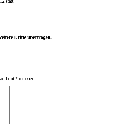
 statt.
eitere Dritte übertragen.
sind mit
*
markiert