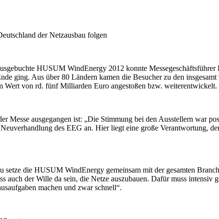
 Deutschland der Netzausbau folgen
zt ausgebuchte HUSUM WindEnergy 2012 konnte Messegeschäftsführer Han
 ging. Aus über 80 Ländern kamen die Besucher zu den insgesamt 9
Wert von rd. fünf Milliarden Euro angestoßen bzw. weiterentwickelt.
er Messe ausgegangen ist: „Die Stimmung bei den Ausstellern war posit
 Neuverhandlung des EEG an. Hier liegt eine große Verantwortung, den
au setze die HUSUM WindEnergy gemeinsam mit der gesamten Branche 
s auch der Wille da sein, die Netze auszubauen. Dafür muss intensiv g
usaufgaben machen und zwar schnell“.