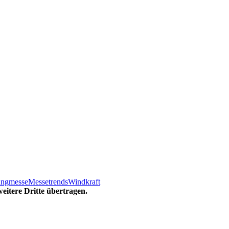
ung
messe
Messetrends
Windkraft
eitere Dritte übertragen.