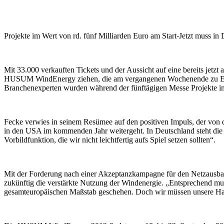
Projekte im Wert von rd. fünf Milliarden Euro am Start-Jetzt muss in
Mit 33.000 verkauften Tickets und der Aussicht auf eine bereits jet
HUSUM WindEnergy ziehen, die am vergangenen Wochenende zu Ende
Branchenexperten wurden während der fünftägigen Messe Projekte im 
Fecke verwies in seinem Resümee auf den positiven Impuls, der von d
in den USA im kommenden Jahr weitergeht. In Deutschland steht die
Vorbildfunktion, die wir nicht leichtfertig aufs Spiel setzen sollten“.
Mit der Forderung nach einer Akzeptanzkampagne für den Netzausb
zukünftig die verstärkte Nutzung der Windenergie. „Entsprechend mus
gesamteuropäischen Maßstab geschehen. Doch wir müssen unsere Ha