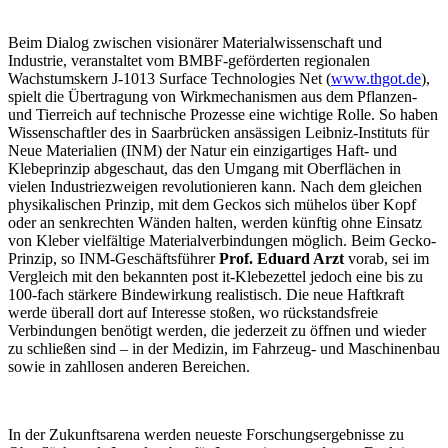
Beim Dialog zwischen visionärer Materialwissenschaft und
Industrie, veranstaltet vom BMBF-geförderten regionalen
Wachstumskern J-1013 Surface Technologies Net (
www.thgot.de
),
spielt die Übertragung von Wirkmechanismen aus dem Pflanzen-
und Tierreich auf technische Prozesse eine wichtige Rolle. So haben
Wissenschaftler des in Saarbrücken ansässigen Leibniz-Instituts für
Neue Materialien (INM) der Natur ein einzigartiges Haft- und
Klebeprinzip abgeschaut, das den Umgang mit Oberflächen in
vielen Industriezweigen revolutionieren kann. Nach dem gleichen
physikalischen Prinzip, mit dem Geckos sich mühelos über Kopf
oder an senkrechten Wänden halten, werden künftig ohne Einsatz
von Kleber vielfältige Materialverbindungen möglich. Beim Gecko-
Prinzip, so INM-Geschäftsführer
Prof. Eduard Arzt
vorab, sei im
Vergleich mit den bekannten post it-Klebezettel jedoch eine bis zu
100-fach stärkere Bindewirkung realistisch. Die neue Haftkraft
werde überall dort auf Interesse stoßen, wo rückstandsfreie
Verbindungen benötigt werden, die jederzeit zu öffnen und wieder
zu schließen sind – in der Medizin, im Fahrzeug- und Maschinenbau
sowie in zahllosen anderen Bereichen.
In der Zukunftsarena werden neueste Forschungsergebnisse zu