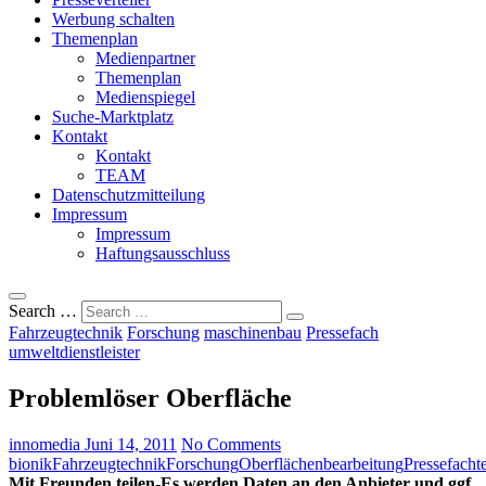
Werbung schalten
Themenplan
Medienpartner
Themenplan
Medienspiegel
Suche-Marktplatz
Kontakt
Kontakt
TEAM
Datenschutzmitteilung
Impressum
Impressum
Haftungsausschluss
Search …
Fahrzeugtechnik
Forschung
maschinenbau
Pressefach
umweltdienstleister
Problemlöser Oberfläche
innomedia
Juni 14, 2011
No Comments
bionik
Fahrzeugtechnik
Forschung
Oberflächenbearbeitung
Pressefach
t
Mit Freunden teilen-Es werden Daten an den Anbieter und ggf.