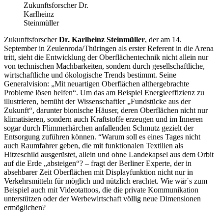
Zukunftsforscher Dr.
Karlheinz
Steinmüller
Zukunftsforscher
Dr. Karlheinz Steinmüller
, der am 14.
September in Zeulenroda/Thüringen als erster Referent in die Arena
tritt, sieht die Entwicklung der Oberflächentechnik nicht allein nur
von technischen Machbarkeiten, sondern durch gesellschaftliche,
wirtschaftliche und ökologische Trends bestimmt. Seine
Generalvision: „Mit neuartigen Oberflächen althergebrachte
Probleme lösen helfen“. Um das am Beispiel Energieeffizienz zu
illustrieren, bemüht der Wissenschaftler „Fundstücke aus der
Zukunft“, darunter bionische Häuser, deren Oberflächen nicht nur
klimatisieren, sondern auch Kraftstoffe erzeugen und im Inneren
sogar durch Flimmerhärchen anfallenden Schmutz gezielt der
Entsorgung zuführen können. “Warum soll es eines Tages nicht
auch Raumfahrer geben, die mit funktionalen Textilien als
Hitzeschild ausgerüstet, allein und ohne Landekapsel aus dem Orbit
auf die Erde „absteigen“? – fragt der Berliner Experte, der in
absehbarer Zeit Oberflächen mit Displayfunktion nicht nur in
Verkehrsmitteln für möglich und nützlich erachtet. Wie wär´s zum
Beispiel auch mit Videotattoos, die die private Kommunikation
unterstützen oder der Werbewirtschaft völlig neue Dimensionen
ermöglichen?