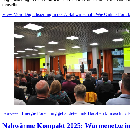
denselben…
View More
Digitalisierung in der Abfallwirtschaft: Wie Online-Porta
bauwesen
Energie
Forschung
gebäudetechnik
Hausbau
klimaschutz
K
Nahwärme Kompakt 2025: Wärmenetze in 