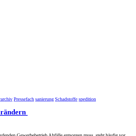
rarchiv
Pressefach
sanierung
Schadstoffe
spedition
verändern
laufenden Gewerbebetrieb Abfälle entsorgen muss, steht häufig vor