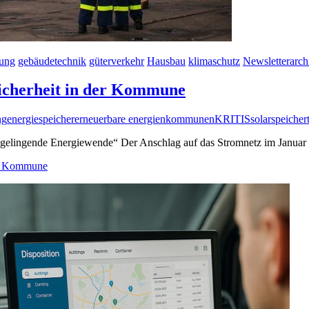
rung
gebäudetechnik
güterverkehr
Hausbau
klimaschutz
Newsletterarch
esicherheit in der Kommune
ng
energiespeicher
erneuerbare energien
kommunen
KRITIS
solar
speicher
ne gelingende Energiewende“ Der Anschlag auf das Stromnetz im Januar
der Kommune