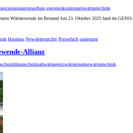
gieerzeugung
erneuerbare energien
kommunen
wärmetechnik
ern Wärmewende im Bestand Am 23. Oktober 2025 fand im GENO-Hau
hnik
Hausbau
Newsletterarchiv
Pressefach
sanierung
wende-Allianz
aschutz
klimatechnik
nahwärmenetz
wärmepumpe
wärmetechnik