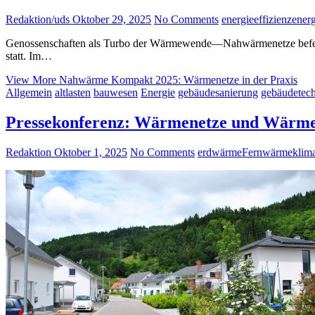
Redaktion/uds
Oktober 29, 2025
No Comments
energieeffizienz
ener
Genossenschaften als Turbo der Wärmewende—Nahwärmenetze befeu
statt. Im…
View More
Nahwärme Kompakt 2025: Wärmenetze in der Praxis
Allgemein
altlasten
bauwesen
Energie
gebäudesanierung
gebäudetec
Pressekonferenz: Wärmenetze und Wärme
Redaktion
Oktober 1, 2025
No Comments
erdwärme
Fernwärme
klim