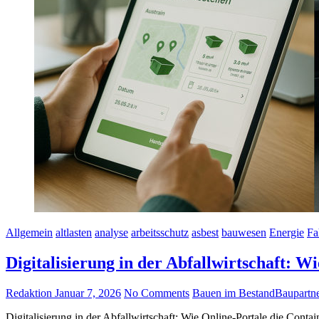
Allgemein
altlasten
analyse
arbeitsschutz
asbest
bauwesen
Energie
Fa
Digitalisierung in der Abfallwirtschaft: 
Redaktion
Januar 7, 2026
No Comments
Bauen im Bestand
Baupartn
Digitalisierung in der Abfallwirtschaft: Wie Online-Portale die Cont