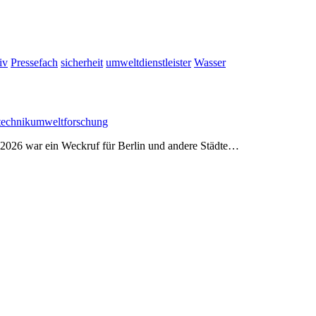
iv
Pressefach
sicherheit
umweltdienstleister
Wasser
technik
umweltforschung
 2026 war ein Weckruf für Berlin und andere Städte…