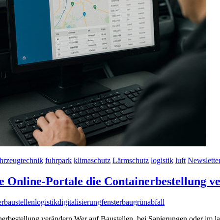
hrzeugtechnik
fuhrpark
klimaschutz
Lärmschutz
logistik
luft
Newslette
Wie Online-Portale die Containerbestellung 
er
baustellenlogistik
digitalisierung
fensterbau
grünabfall
ainerbestellung verändern Wer auf Baustellen, bei Sanierungen oder im 