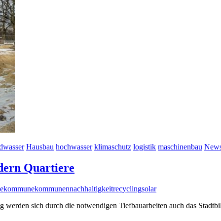
dwasser
Hausbau
hochwasser
klimaschutz
logistik
maschinenbau
Newsl
dern Quartiere
e
kommune
kommunen
nachhaltigkeit
recycling
solar
rden sich durch die notwendigen Tiefbauarbeiten auch das Stadtbi