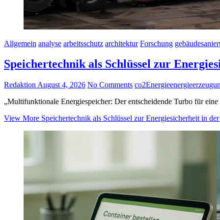
Allgemein
analyse
arbeitsschutz
architektur
Forschung
gebäudesanie
Speichertechnik als Schlüssel zur Energi
Redaktion
August 4, 2026
No Comments
co2
Energie
energieerzeugu
„Multifunktionale Energiespeicher: Der entscheidende Turbo für ei
View More
Speichertechnik als Schlüssel zur Energiesicherheit in 