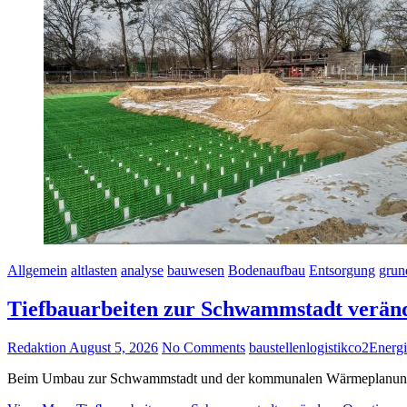
Allgemein
altlasten
analyse
bauwesen
Bodenaufbau
Entsorgung
grun
Tiefbauarbeiten zur Schwammstadt verän
Redaktion
August 5, 2026
No Comments
baustellenlogistik
co2
Energi
Beim Umbau zur Schwammstadt und der kommunalen Wärmeplanung we