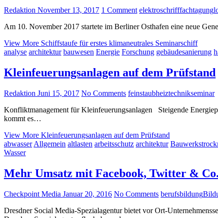
Redaktion
November 13, 2017
1 Comment
elektroschriff
fachtagung
l
Am 10. November 2017 startete im Berliner Osthafen eine neue Gene
View More
Schiffstaufe für erstes klimaneutrales Seminarschiff
analyse
architektur
bauwesen
Energie
Forschung
gebäudesanierung
h
Kleinfeuerungsanlagen auf dem Prüfstand
Redaktion
Juni 15, 2017
No Comments
feinstaub
heiztechnik
seminar
Konfliktmanagement für Kleinfeuerungsanlagen Steigende Energiepre
kommt es…
View More
Kleinfeuerungsanlagen auf dem Prüfstand
abwasser
Allgemein
altlasten
arbeitsschutz
architektur
Bauwerkstrock
Wasser
Mehr Umsatz mit Facebook, Twitter & Co
Checkpoint Media
Januar 20, 2016
No Comments
berufsbildung
Bild
Dresdner Social Media-Spezialagentur bietet vor Ort-Unternehmensse