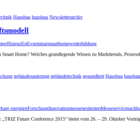
echnik
Hausbau
hausbau
Newsletterarchiv
ftsmodell
ieeffizienz
EnEv
seminar
smarthome
weiterbildung
h Smart Home? Welches grundlegende Wissen zu Markttrends, Prozessbe
schung
gebäudesanierung
gebäudetechnik
gesundheit
Hausbau
hausba
rbare energien
Forschung
Innovation
messeneuheiten
Messeservice
nachha
nz „TRIZ Future Conference 2015“ bietet vom 26. – 29. Oktober Vortr