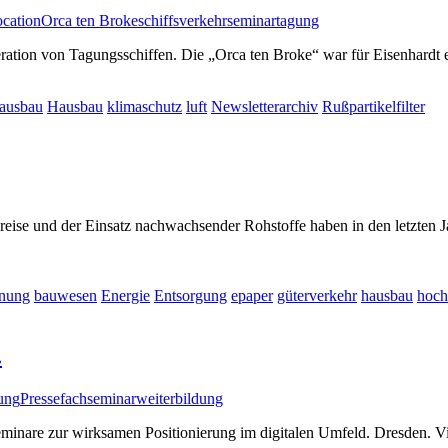
ocation
Orca ten Broke
schiffsverkehr
seminar
tagung
ration von Tagungsschiffen. Die „Orca ten Broke“ war für Eisenhard
ausbau
Hausbau
klimaschutz
luft
Newsletterarchiv
Rußpartikelfilter
ise und der Einsatz nachwachsender Rohstoffe haben in den letzten J
nung
bauwesen
Energie
Entsorgung
epaper
güterverkehr
hausbau
hoch
.
ung
Pressefach
seminar
weiterbildung
minare zur wirksamen Positionierung im digitalen Umfeld. Dresden. V