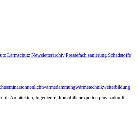
utz
Lärmschutz
Newsletterarchiv
Pressefach
sanierung
Schadstoffe
cht
seminar
sonnenlicht
wärmedämmung
wärmetechnik
weiterbildung
ür Architekten, Ingenieure, Immobilienexperten plus. zukunft