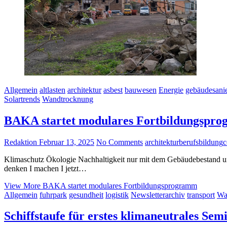
Allgemein
altlasten
architektur
asbest
bauwesen
Energie
gebäudesani
Solartrends
Wandtrocknung
BAKA startet modulares Fortbildungspr
Redaktion
Februar 13, 2025
No Comments
architektur
berufsbildung
c
Klimaschutz Ökologie Nachhaltigkeit nur mit dem Gebäudebestand un
denken I machen I jetzt…
View More
BAKA startet modulares Fortbildungsprogramm
Allgemein
fuhrpark
gesundheit
logistik
Newsletterarchiv
transport
Wa
Schiffstaufe für erstes klimaneutrales Sem