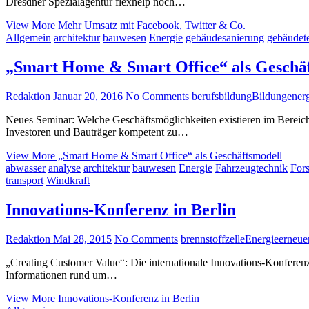
Dresdner Spezialagentur flexhelp noch…
View More
Mehr Umsatz mit Facebook, Twitter & Co.
Allgemein
architektur
bauwesen
Energie
gebäudesanierung
gebäudet
„Smart Home & Smart Office“ als Geschä
Redaktion
Januar 20, 2016
No Comments
berufsbildung
Bildung
energ
Neues Seminar: Welche Geschäftsmöglichkeiten existieren im Bereic
Investoren und Bauträger kompetent zu…
View More
„Smart Home & Smart Office“ als Geschäftsmodell
abwasser
analyse
architektur
bauwesen
Energie
Fahrzeugtechnik
For
transport
Windkraft
Innovations-Konferenz in Berlin
Redaktion
Mai 28, 2015
No Comments
brennstoffzelle
Energie
erneue
„Creating Customer Value“: Die internationale Innovations-Konfere
Informationen rund um…
View More
Innovations-Konferenz in Berlin