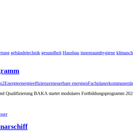
erung
gebäudetechnik
gesundheit
Hausbau
innenraumhygiene
klimasch
ogramm
o2
Energie
energieeffizienz
erneuerbare energien
Fachplaner
kommunen
li
d Qualifizierung BAKA startet modulares Fortbildungsprogramm 2025 f
sser
inarschiff