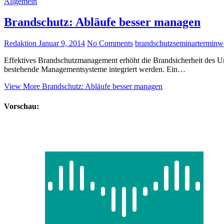
Allgemein
Brandschutz: Abläufe besser managen
Redaktion
Januar 9, 2014
No Comments
brandschutz
seminar
termin
w
Effektives Brandschutzmanagement erhöht die Brandsicherheit des 
bestehende Managementsysteme integriert werden. Ein…
View More
Brandschutz: Abläufe besser managen
Vorschau: