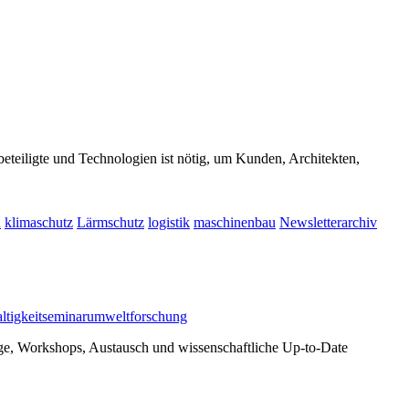
teiligte und Technologien ist nötig, um Kunden, Architekten,
u
klimaschutz
Lärmschutz
logistik
maschinenbau
Newsletterarchiv
ltigkeit
seminar
umweltforschung
äge, Workshops, Austausch und wissenschaftliche Up-to-Date