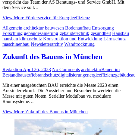
verspricht das Team der AS Beratungs- und Service GmbH. Mit
dem Service soll…
View More
Förderservice für Energieeffizienz
Allgemein
architektur
bauwesen
Bodenaufbau
Entsorgung
Forschung
gebäudesanierung
gebäudetechnik
gesundheit
Hausbau
hausbau
klimaschutz
Konstruktion und Entwicklung
Lärmschutz
maschinenbau
Newsletterarchiv
Wandtrocknung
Zukunft des Bauens in München
Redaktion
April 26, 2023
No Comments
architektur
Bauen im
Bestand
baustoffe
brandschutz
digitalisierung
energieeffizienz
gebäudeau
Mit einer ausgebuchten BAU erreichte die Messe 2023 einen
Ausstellerrekord. Die Aussteller und Besucher bewerteten die
Messe mit guten Noten. Serieller Modulbau vs. modulare
Raumsysteme…
View More
Zukunft des Bauens in München