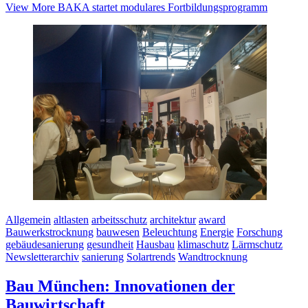
View More
BAKA startet modulares Fortbildungsprogramm
Allgemein
altlasten
arbeitsschutz
architektur
award
Bauwerkstrocknung
bauwesen
Beleuchtung
Energie
Forschung
gebäudesanierung
gesundheit
Hausbau
klimaschutz
Lärmschutz
Newsletterarchiv
sanierung
Solartrends
Wandtrocknung
Bau München: Innovationen der
Bauwirtschaft