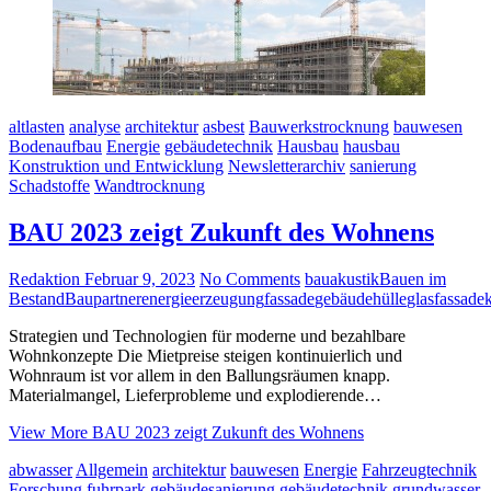
altlasten
analyse
architektur
asbest
Bauwerkstrocknung
bauwesen
Bodenaufbau
Energie
gebäudetechnik
Hausbau
hausbau
Konstruktion und Entwicklung
Newsletterarchiv
sanierung
Schadstoffe
Wandtrocknung
BAU 2023 zeigt Zukunft des Wohnens
Redaktion
Februar 9, 2023
No Comments
bauakustik
Bauen im
Bestand
Baupartner
energieerzeugung
fassade
gebäudehülle
glasfassade
Strategien und Technologien für moderne und bezahlbare
Wohnkonzepte Die Mietpreise steigen kontinuierlich und
Wohnraum ist vor allem in den Ballungsräumen knapp.
Materialmangel, Lieferprobleme und explodierende…
View More
BAU 2023 zeigt Zukunft des Wohnens
abwasser
Allgemein
architektur
bauwesen
Energie
Fahrzeugtechnik
Forschung
fuhrpark
gebäudesanierung
gebäudetechnik
grundwasser