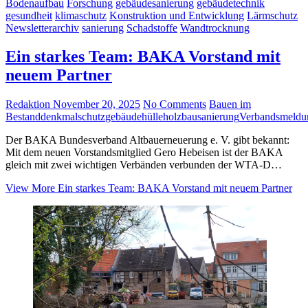
Bodenaufbau
Forschung
gebäudesanierung
gebäudetechnik
gesundheit
klimaschutz
Konstruktion und Entwicklung
Lärmschutz
Newsletterarchiv
sanierung
Schadstoffe
Wandtrocknung
Ein starkes Team: BAKA Vorstand mit
neuem Partner
Redaktion
November 20, 2025
No Comments
Bauen im
Bestand
denkmalschutz
gebäudehülle
holzbau
sanierung
Verbandsmeldu
Der BAKA Bundesverband Altbauerneuerung e. V. gibt bekannt:
Mit dem neuen Vorstandsmitglied Gero Hebeisen ist der BAKA
gleich mit zwei wichtigen Verbänden verbunden der WTA-D…
View More
Ein starkes Team: BAKA Vorstand mit neuem Partner