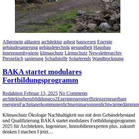
Allgemein
altlasten
architektur
asbest
bauwesen
Energie
gebäudesanierung
gebäudetechnik
gesundheit
Hausbau
innenraumhygiene
klimaschutz
Lärmschutz
Newsletterarchiv
Pressefach
sanierung
Schadstoffe
Solartrends
Wandtrocknung
BAKA startet modulares
Fortbildungsprogramm
Redaktion
Februar 13, 2025
No Comments
architektur
berufsbildung
co2
Energie
energieeffizienz
erneuerbare
energien
Fachplaner
kommunen
licht
seminar
sonnenlicht
wärmedämmu
Klimaschutz Ökologie Nachhaltigkeit nur mit dem Gebäudebestand
und Qualifizierung BAKA startet modulares Fortbildungsprogramm
2025 für Architekten, Ingenieure, Immobilienexperten plus. zukunft
denken I machen I jetzt…