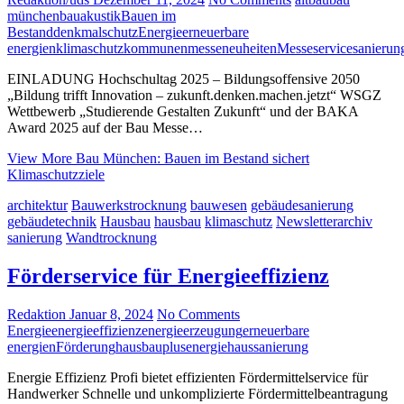
münchen
bauakustik
Bauen im
Bestand
denkmalschutz
Energie
erneuerbare
energien
klimaschutz
kommunen
messeneuheiten
Messeservice
sanierun
EINLADUNG Hochschultag 2025 – Bildungsoffensive 2050
„Bildung trifft Innovation – zukunft.denken.machen.jetzt“ WSGZ
Wettbewerb „Studierende Gestalten Zukunft“ und der BAKA
Award 2025 auf der Bau Messe…
View More
Bau München: Bauen im Bestand sichert
Klimaschutzziele
architektur
Bauwerkstrocknung
bauwesen
gebäudesanierung
gebäudetechnik
Hausbau
hausbau
klimaschutz
Newsletterarchiv
sanierung
Wandtrocknung
Förderservice für Energieeffizienz
Redaktion
Januar 8, 2024
No Comments
Energie
energieeffizienz
energieerzeugung
erneuerbare
energien
Förderung
hausbau
plusenergiehaus
sanierung
Energie Effizienz Profi bietet effizienten Fördermittelservice für
Handwerker Schnelle und unkomplizierte Fördermittelbeantragung