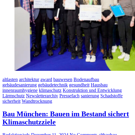
altlasten
architektur
award
bauwesen
Bodenaufbau
gebäudesanierung
gebäudetechnik
gesundheit
Hausbau
innenraumhygiene
klimaschutz
Konstruktion und Entwicklung
Lärmschutz
Newsletterarchiv
Pressefach
sanierung
Schadstoffe
sicherheit
Wandtrocknung
Bau München: Bauen im Bestand sichert
Klimaschutzziele
Redaktion/uds
Dezember 11, 2024
No Comments
altbau
bau