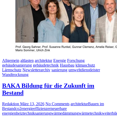
Allgemein
altlasten
architektur
Energie
Forschung
gebäudesanierung
gebäudetechnik
Hausbau
klimaschutz
Lärmschutz
Newsletterarchiv
sanierung
umweltdienstleister
Wandtrocknung
BAKA Bildung für die Zukunft im
Bestand
Redaktion
März 13, 2026
No Comments
architektur
Bauen im
Bestand
co2
energieeffizienz
erneuerbare
energien
heiztechnik
sanierung
wärmedämmung
wärmetechnik
weiterbi