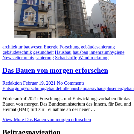
architektur
bauwesen
Energie
Forschung
gebäudesanierung
gebäudetechnik
gesundheit
Hausbau
hausbau
innenraumhygiene
Newsletterarchiv
sanierung
Schadstoffe
Wandtrocknung
Das Bauen von morgen erforschen
Redaktion
Februar 19, 2021
No Comments
Entsorgung
Forschung
gebäudehülle
hausbau
passivhaus
plusenergiehau
Förderaufruf 2021: Forschungs- und Entwicklungsvorhaben für das
Bauen von morgen Das Bundesministerium des Innern, für Bau und
Heimat (BMI) ruft zur Teilnahme an der neuen…
View More
Das Bauen von morgen erforschen
Beitragsnavigation