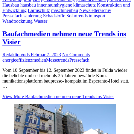
Hausbau
hausbau
innenraumhygiene
klimaschutz
Konstruktion und
Entwicklung
Lärmschutz
maschinenbau
Newsletterarchiv
Pressefach
sanierung
Schadstoffe
Solartrends
transport
Wandtrocknung
Wasser
Baufachmedien nehmen neue Trends ins
Visier
Redaktion/uds
Februar 7, 2023
No Comments
energieeffizienz
medien
Messetrends
Pressefach
Vom 10.September bis 12. September 2023 findet in Fulda wieder
die beliebte und seit mehr als 25 Jahren bewährte Kom-
munikationsplattform baupresse- kompakt im Esperanto-Hotel statt.
…
View More
Baufachmedien nehmen neue Trends ins Visier