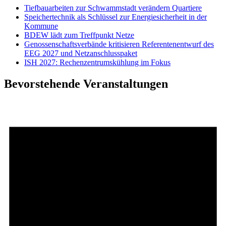
Tiefbauarbeiten zur Schwammstadt verändern Quartiere
Speichertechnik als Schlüssel zur Energiesicherheit in der
Kommune
BDEW lädt zum Treffpunkt Netze
Genossenschaftsverbände kritisieren Referentenentwurf des
EEG 2027 und Netzanschlusspaket
ISH 2027: Rechenzentrumskühlung im Fokus
Bevorstehende Veranstaltungen