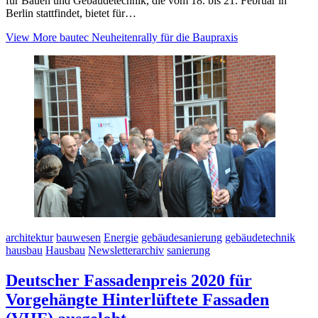
für Bauen und Gebäudetechnik, die vom 18. bis 21. Februar in
Berlin stattfindet, bietet für…
View More
bautec Neuheitenrally für die Baupraxis
architektur
bauwesen
Energie
gebäudesanierung
gebäudetechnik
hausbau
Hausbau
Newsletterarchiv
sanierung
Deutscher Fassadenpreis 2020 für
Vorgehängte Hinterlüftete Fassaden