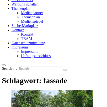
Werbung schalten
Themenplan
Medienpartner
Themenplan
Medienspiegel
Suche-Marktplatz
Kontakt
Kontakt
TEAM
Datenschutzmitteilung
Impressum
Impressum
Haftungsausschluss
Search …
Schlagwort:
fassade