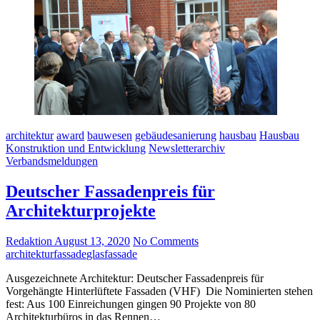
architektur
award
bauwesen
gebäudesanierung
hausbau
Hausbau
Konstruktion und Entwicklung
Newsletterarchiv
Verbandsmeldungen
Deutscher Fassadenpreis für
Architekturprojekte
Redaktion
August 13, 2020
No Comments
architektur
fassade
glasfassade
Ausgezeichnete Architektur: Deutscher Fassadenpreis für
Vorgehängte Hinterlüftete Fassaden (VHF) Die Nominierten stehen
fest: Aus 100 Einreichungen gingen 90 Projekte von 80
Architekturbüros in das Rennen…