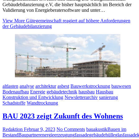
Gebäudebilanzierung e.V, die bisher hauptsächlich im Bereich der
Validierung von Energieberatersoftware und unter…
View More
Gütegemeinschaft reagiert auf höhere Anforderungen
der Gebäudebilanzierung
altlasten
analyse
architektur
asbest
Bauwerkstrocknung
bauwesen
Bodenaufbau
Energie
gebäudetechnik
hausbau
Hausbau
Konstruktion und Entwicklung
Newsletterarchiv
sanierung
Schadstoffe
Wandtrocknung
BAU 2023 zeigt Zukunft des Wohnens
Redaktion
Februar 9, 2023
No Comments
bauakustik
Bauen im
Bestand
Baupartner
energieerzeugung
fassade
gebäudehülle
glasfassade