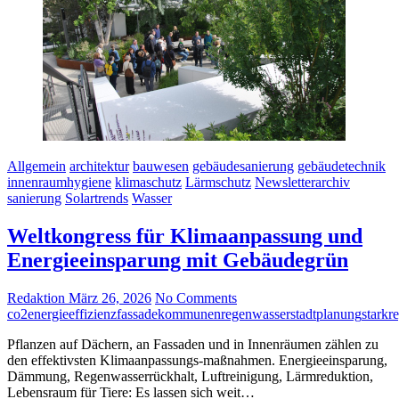
Allgemein
architektur
bauwesen
gebäudesanierung
gebäudetechnik
innenraumhygiene
klimaschutz
Lärmschutz
Newsletterarchiv
sanierung
Solartrends
Wasser
Weltkongress für Klimaanpassung und
Energieeinsparung mit Gebäudegrün
Redaktion
März 26, 2026
No Comments
co2
energieeffizienz
fassade
kommunen
regenwasser
stadtplanung
starkr
Pflanzen auf Dächern, an Fassaden und in Innenräumen zählen zu
den effektivsten Klimaanpassungs-maßnahmen. Energieeinsparung,
Dämmung, Regenwasserrückhalt, Luftreinigung, Lärmreduktion,
Lebensraum für Tiere: Es lassen sich weit…