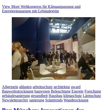
View More
Weltkongress für Klimaanpassung und
Energieeinsparung mit Gebäudegrün
Allgemein
altlasten
arbeitsschutz
architektur
award
Bauwerkstrocknung
bauwesen
Beleuchtung
Energie
Forschung
gebäudesanierung
gesundheit
Hausbau
klimaschutz
Lärmschutz
Newsletterarchiv
sanierung
Solartrends
Wandtrocknung