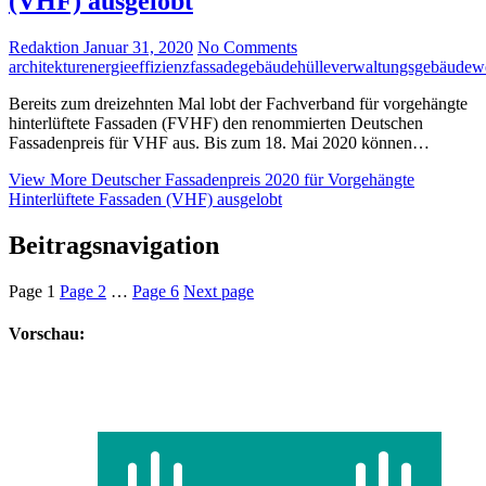
(VHF) ausgelobt
Redaktion
Januar 31, 2020
No Comments
architektur
energieeffizienz
fassade
gebäudehülle
verwaltungsgebäude
w
Bereits zum dreizehnten Mal lobt der Fachverband für vorgehängte
hinterlüftete Fassaden (FVHF) den renommierten Deutschen
Fassadenpreis für VHF aus. Bis zum 18. Mai 2020 können…
View More
Deutscher Fassadenpreis 2020 für Vorgehängte
Hinterlüftete Fassaden (VHF) ausgelobt
Beitragsnavigation
Page
1
Page
2
…
Page
6
Next page
Vorschau: