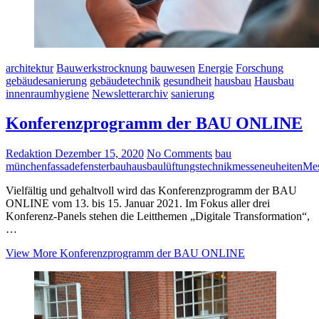
architektur
Bauwerkstrocknung
bauwesen
Energie
Forschung
gebäudesanierung
gebäudetechnik
gesundheit
hausbau
Hausbau
innenraumhygiene
Newsletterarchiv
sanierung
Konferenzprogramm der BAU ONLINE
Redaktion
Dezember 15, 2020
No Comments
bau
münchen
fassade
fensterbau
hausbau
lüftungstechnik
messeneuheiten
Mes
Vielfältig und gehaltvoll wird das Konferenzprogramm der BAU
ONLINE vom 13. bis 15. Januar 2021. Im Fokus aller drei
Konferenz-Panels stehen die Leitthemen „Digitale Transformation“,
…
View More
Konferenzprogramm der BAU ONLINE