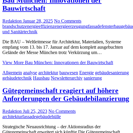
Bau München: Innovationen der
Bauwirtschaft
Redaktion
Januar 28, 2025
No Comments
brandschutz
energieeffizienz
energieerzeugung
fassade
fensterbau
gebäu
und Sanitärtechnik
Die BAU – Weltleitmesse für Architektur, Materialien, Systeme
empfang vom 13. bis 17. Januar auf dem komplett ausgebuchten
Gelände der Messe München trotz Verkürzung um…
View More
Bau München: Innovationen der Bauwirtschaft
Allgemein
analyse
architektur
bauwesen
Energie
gebäudesanierung
gebäudetechnik
Hausbau
Newsletterarchiv
sanierung
Gütegemeinschaft reagiert auf höhere
Anforderungen der Gebäudebilanzierung
Redaktion
Juli 25, 2023
No Comments
architektur
fassade
gebäudehülle
Strategische Neuausrichtung – der Aktionsradius der
Gütegemeinschaft erweitert sich künftig Die Gütegemeinschaft