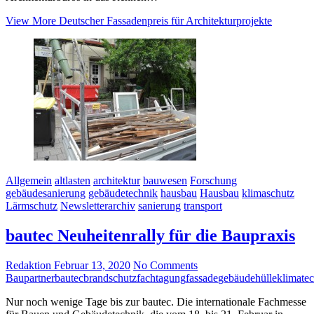
View More
Deutscher Fassadenpreis für Architekturprojekte
Allgemein
altlasten
architektur
bauwesen
Forschung
gebäudesanierung
gebäudetechnik
hausbau
Hausbau
klimaschutz
Lärmschutz
Newsletterarchiv
sanierung
transport
bautec Neuheitenrally für die Baupraxis
Redaktion
Februar 13, 2020
No Comments
Baupartner
bautec
brandschutz
fachtagung
fassade
gebäudehülle
klimate
Nur noch wenige Tage bis zur bautec. Die internationale Fachmesse