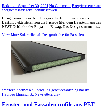
Redaktion
September 30, 2021
No Comments
Energie
erneuerbare
energien
fassade
gebäudehülle
schweiz
Design kann erneuerbare Energien fördern: Solarzellen als
Designobjekte zieren neu die Fassade über dem Haupteingang des
NEST-Gebäudes der Empa und Eawag. Das Design stammt aus…
View More
Solarzellen als Designobjekte für Fassaden
architektur
bauwesen
Forschung
gebäudesanierung
hausbau
Hausbau
klimaschutz
Newsletterarchiv
Fenster- und Fassadenprofile aus PET-