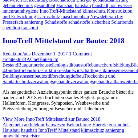
gebäudetechnik
gesundheit
Hausbau
hausbau
haushalt
hochwasser
innenraumhygiene
InnoTreff-Mittelstand
klimaschutz
Konstruktion
und Entwicklung
Lärmschutz
maschinenbau
Newsletterarchiv
Pressefach
sanierung
Schadstoffe
schadstoffe
sicherheit
Solartrends
spedition
transport
InnoTreff Mittelstand zur Bautec 2018
Redaktion/uds
Dezember 1, 2017
1 Comment
architektur
BACnet
Bauen im
Bestand
Baupartner
baustellenlogistik
baustoffe
bautec
berufsbildung
Bil
4.0
industriebau
Infrastruktur
kreislaufwirtschaft
logistik
messe
messeneuh
Building
strassenbau
textilforschung
tiefbau
Trockenbau und
Sanitärtechnik
verwaltungsgebäude
verwaltungsgebäudealtbau
weiterb
Als magnetischer Anziehungspunkt einer ganzen Branche bietet die
bautec auch 2018 ein hochinteressantes Begleit- programm.
Hallenforen, Kongresse, Symposien, Wettbewerbe und
Preisverleihungen bringen Besucher und Teilnehmer…
View More
InnoTreff Mittelstand zur Bautec 2018
Allgemein
architektur
bauwesen
Beleuchtung
Energie
gesundheit
Hausbau
haushalt
InnoTreff-Mittelstand
klimaschutz
sanierung
umweltdienstleister