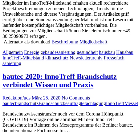
Mitglieder im InnoTreff-Mittelstand erhalten aktuell recherchierte
Projektbeschreibungen zu neuen Technologien, Trends für die
Umweltbranche und diverse Vergünstigungen. Der Artikelzugriff
erfolgt über eine Sonderaussendung per Mail und ist nur Lesern mit
laufender kostenpflichtiger Mitgliedschaft vorbehalten. Die
Bedingungen zur Mitgliedschaft können Sie telefonisch unter +49
30 25090973 erfragen.
Alternativ als download
Beschreibung Mitgliedschaft
Allgemein
Energie
gebäudesanierung
gesundheit
hausbau
Hausbau
InnoTreff-Mittelstand
klimaschutz
Newsletterarchiv
Pressefach
sanierung
bautec 2020: InnoTreff Brandschutz
verbindet Wissen und Praxis
Redaktion/uds
März 25, 2020
No Comments
bautec
brandschutz
Brandschutzbeauftragte
fachtagung
InnoTreff
Messet
Brandschutzwissenstransfer noch vor dem Corona Höhepunkt
(COVID-19) Vorträge online abrufbar Mit dem InnoTreff
Brandschutz im Rahmen des Messeprogramms der Berliner bautec,
die internationale Fachmesse für…