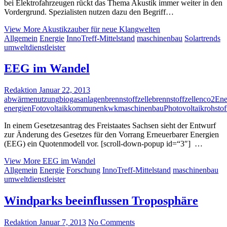
bei Elektrofahrzeugen rückt das Thema Akustik immer weiter in den
Vordergrund. Spezialisten nutzen dazu den Begriff…
View More
Akustikzauber für neue Klangwelten
Allgemein
Energie
InnoTreff-Mittelstand
maschinenbau
Solartrends
umweltdienstleister
EEG im Wandel
Redaktion
Januar 22, 2013
abwärmenutzung
biogasanlagen
brennstoffzelle
brennstoffzellen
co2
Ene
energien
Fotovoltaik
kommunen
kwk
maschinenbau
Photovoltaik
rohstof
In einem Gesetzesantrag des Freistaates Sachsen sieht der Entwurf
zur Änderung des Gesetzes für den Vorrang Erneuerbarer Energien
(EEG) ein Quotenmodell vor. [scroll-down-popup id=“3″] …
View More
EEG im Wandel
Allgemein
Energie
Forschung
InnoTreff-Mittelstand
maschinenbau
umweltdienstleister
Windparks beeinflussen Troposphäre
Redaktion
Januar 7, 2013
No Comments