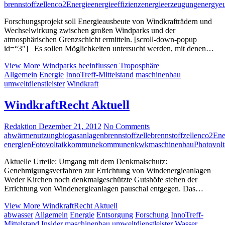
brennstoffzellen
co2
Energie
energieeffizienz
energieerzeugung
energy
e
Forschungsprojekt soll Energieausbeute von Windkrafträdern und
Wechselwirkung zwischen großen Windparks und der
atmosphärischen Grenzschicht ermitteln. [scroll-down-popup
id=“3″] Es sollen Möglichkeiten untersucht werden, mit denen…
View More
Windparks beeinflussen Troposphäre
Allgemein
Energie
InnoTreff-Mittelstand
maschinenbau
umweltdienstleister
Windkraft
WindkraftRecht Aktuell
Redaktion
Dezember 21, 2012
No Comments
abwärmenutzung
biogasanlagen
brennstoffzelle
brennstoffzellen
co2
Ene
energien
Fotovoltaik
kommune
kommunen
kwk
maschinenbau
Photovolt
Aktuelle Urteile: Umgang mit dem Denkmalschutz:
Genehmigungsverfahren zur Errichtung von Windenergieanlagen
Weder Kirchen noch denkmalgeschützte Gutshöfe stehen der
Errichtung von Windenergieanlagen pauschal entgegen. Das…
View More
WindkraftRecht Aktuell
abwasser
Allgemein
Energie
Entsorgung
Forschung
InnoTreff-
Mittelstand
Insider
maschinenbau
umweltdienstleister
Wasser