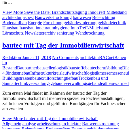
für…
View More
Save the Date: Brandschutztagung InnoTreff Mittelstand
architektur
asbest
Bauwerkstrocknung
bauwesen
Beleuchtung
Bodenaufbau
Energie
Forschung
gebäudesanierung
gebäudetechnik
Hausbau
hausbau
innenraumhygiene
InnoTreff-Mittelstand
Lärmschutz
Newsletterarchiv
sanierung
Wandtrocknung
bautec mit Tag der Immobilienwirtschaft
Redaktion
Januar 11, 2018
No Comments
architektur
BACnet
Bauen
im
Bestand
Baupartner
baustellenlogistik
baustoffe
bautec
berufsbildung
Bil
4.0
industriebau
Infrastruktur
kreislaufwirtschaft
logistik
messe
messeneuh
Building
strassenbau
textilforschung
tiefbau
Trockenbau und
Sanitärtechnik
verwaltungsgebäude
verwaltungsgebäudealtbau
wärme
Zum ersten Mal findet im Rahmen der bautec der Tag der
Immobilienwirtschaft mit mehreren speziellen Fachveranstaltungen,
zahlreichen Vorträgen und geführten Rundgängen für Fachbesucher
am zweiten…
View More
bautec mit Tag der Immobilienwirtschaft
Allgemein
analyse
arbeitsschutz
architektur
Bauwerkstrocknung
bauwesen
Beleuchtung
Bodenaufbau
Energie
gebäudesanierung