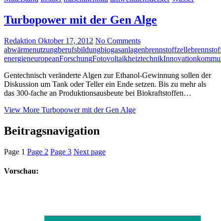
Turbopower mit der Gen Alge
Redaktion
Oktober 17, 2012
No Comments
abwärmenutzung
berufsbildung
biogasanlagen
brennstoffzelle
brennstof
energien
european
Forschung
Fotovoltaik
heiztechnik
Innovation
kommu
Gentechnisch veränderte Algen zur Ethanol-Gewinnung sollen der
Diskussion um Tank oder Teller ein Ende setzen. Bis zu mehr als
das 300-fache an Produktionsausbeute bei Biokraftstoffen…
View More
Turbopower mit der Gen Alge
Beitragsnavigation
Page
1
Page
2
Page
3
Next page
Vorschau: