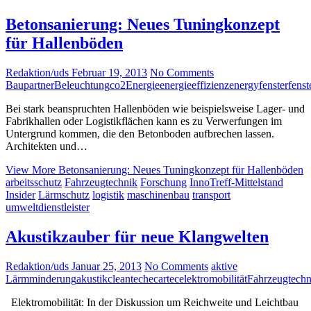
Betonsanierung: Neues Tuningkonzept
für Hallenböden
Redaktion/uds
Februar 19, 2013
No Comments
Baupartner
Beleuchtung
co2
Energie
energieeffizienz
energy
fenster
fenst
Bei stark beanspruchten Hallenböden wie beispielsweise Lager- und
Fabrikhallen oder Logistikflächen kann es zu Verwerfungen im
Untergrund kommen, die den Betonboden aufbrechen lassen.
Architekten und…
View More
Betonsanierung: Neues Tuningkonzept für Hallenböden
arbeitsschutz
Fahrzeugtechnik
Forschung
InnoTreff-Mittelstand
Insider
Lärmschutz
logistik
maschinenbau
transport
umweltdienstleister
Akustikzauber für neue Klangwelten
Redaktion/uds
Januar 25, 2013
No Comments
aktive
Lärmminderung
akustik
cleantech
ecartec
elektromobilität
Fahrzeugtechn
Elektromobilität: In der Diskussion um Reichweite und Leichtbau