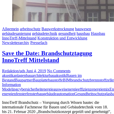
Allgemein
arbeitsschutz
Bauwerkstrocknung
bauwesen
gebäudesanierung
gebäudetechnik
gesundheit
hausbau
Hausbau
InnoTreff-Mittelstand
Konstruktion und Entwicklung
Newsletterarchiv
Pressefach
Save the Date: Brandschutztagung
InnoTreff Mittelstand
Redaktion/uds
Juni 4, 2019
No Comments
akustik
anlagenbau
architektur
bauakustik
Bauen im
Bestand
Baupartner
Bauplatte
baustoffe
BIM
brandschutz
brennstoffzelle
Information
Modeling
cybersicherheit
energieausweis
energieeffizienz
energiemix
En
energien
fenster
fensterbau
gebäudeautomation
Gesundheitsschutz
glasb
InnoTreff Brandschutz – Vorsprung durch Wissen bautec die
internationale Fachmesse für Bauen und Gebäudetechnik vom 18.
bis 21. Februar 2020 „Brandschutzkonzept geprüft und genehmigt“,