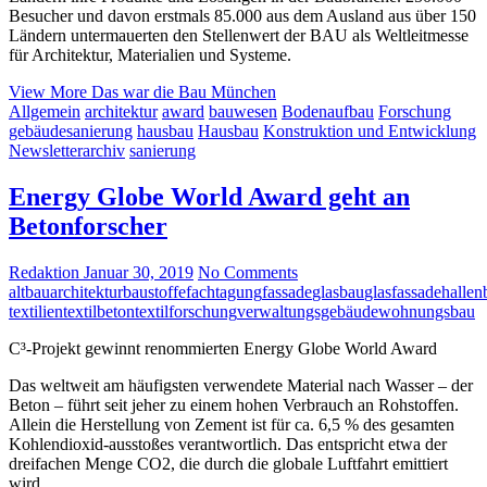
Besucher und davon erstmals 85.000 aus dem Ausland aus über 150
Ländern untermauerten den Stellenwert der BAU als Weltleitmesse
für Architektur, Materialien und Systeme.
View More
Das war die Bau München
Allgemein
architektur
award
bauwesen
Bodenaufbau
Forschung
gebäudesanierung
hausbau
Hausbau
Konstruktion und Entwicklung
Newsletterarchiv
sanierung
Energy Globe World Award geht an
Betonforscher
Redaktion
Januar 30, 2019
No Comments
altbau
architektur
baustoffe
fachtagung
fassade
glasbau
glasfassade
hallen
textilien
textilbeton
textilforschung
verwaltungsgebäude
wohnungsbau
C³-Projekt gewinnt renommierten Energy Globe World Award
Das weltweit am häufigsten verwendete Material nach Wasser – der
Beton – führt seit jeher zu einem hohen Verbrauch an Rohstoffen.
Allein die Herstellung von Zement ist für ca. 6,5 % des gesamten
Kohlendioxid-ausstoßes verantwortlich. Das entspricht etwa der
dreifachen Menge CO2, die durch die globale Luftfahrt emittiert
wird.