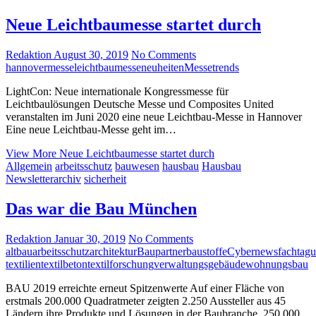
Neue Leichtbaumesse startet durch
Redaktion
August 30, 2019
No Comments
hannovermesse
leichtbau
messeneuheiten
Messetrends
LightCon: Neue internationale Kongressmesse für
Leichtbaulösungen Deutsche Messe und Composites United
veranstalten im Juni 2020 eine neue Leichtbau-Messe in Hannover
Eine neue Leichtbau-Messe geht im…
View More
Neue Leichtbaumesse startet durch
Allgemein
arbeitsschutz
bauwesen
hausbau
Hausbau
Newsletterarchiv
sicherheit
Das war die Bau München
Redaktion
Januar 30, 2019
No Comments
altbau
arbeitsschutz
architektur
Baupartner
baustoffe
Cybernews
fachtag
textilien
textilbeton
textilforschung
verwaltungsgebäude
wohnungsbau
BAU 2019 erreichte erneut Spitzenwerte Auf einer Fläche von
erstmals 200.000 Quadratmeter zeigten 2.250 Aussteller aus 45
Ländern ihre Produkte und Lösungen in der Baubranche. 250.000