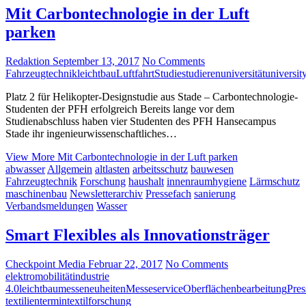
Mit Carbontechnologie in der Luft
parken
Redaktion
September 13, 2017
No Comments
Fahrzeugtechnik
leichtbau
Luftfahrt
Studie
studieren
universität
universit
Platz 2 für Helikopter-Designstudie aus Stade – Carbontechnologie-
Studenten der PFH erfolgreich Bereits lange vor dem
Studienabschluss haben vier Studenten des PFH Hansecampus
Stade ihr ingenieurwissenschaftliches…
View More
Mit Carbontechnologie in der Luft parken
abwasser
Allgemein
altlasten
arbeitsschutz
bauwesen
Fahrzeugtechnik
Forschung
haushalt
innenraumhygiene
Lärmschutz
maschinenbau
Newsletterarchiv
Pressefach
sanierung
Verbandsmeldungen
Wasser
Smart Flexibles als Innovationsträger
Checkpoint Media
Februar 22, 2017
No Comments
elektromobilität
industrie
4.0
leichtbau
messeneuheiten
Messeservice
Oberflächenbearbeitung
Pres
textilien
termin
textilforschung