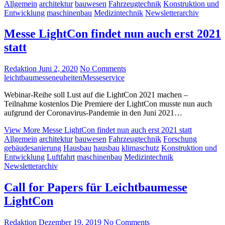
Allgemein
architektur
bauwesen
Fahrzeugtechnik
Konstruktion und
Entwicklung
maschinenbau
Medizintechnik
Newsletterarchiv
Messe LightCon findet nun auch erst 2021
statt
Redaktion
Juni 2, 2020
No Comments
leichtbau
messeneuheiten
Messeservice
Webinar-Reihe soll Lust auf die LightCon 2021 machen –
Teilnahme kostenlos Die Premiere der LightCon musste nun auch
aufgrund der Coronavirus-Pandemie in den Juni 2021…
View More
Messe LightCon findet nun auch erst 2021 statt
Allgemein
architektur
bauwesen
Fahrzeugtechnik
Forschung
gebäudesanierung
Hausbau
hausbau
klimaschutz
Konstruktion und
Entwicklung
Luftfahrt
maschinenbau
Medizintechnik
Newsletterarchiv
Call for Papers für Leichtbaumesse
LightCon
Redaktion
Dezember 19, 2019
No Comments