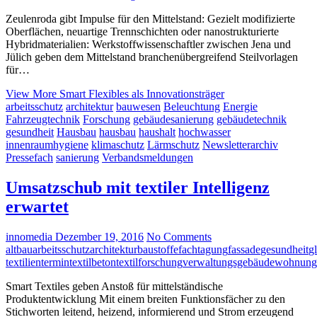
Zeulenroda gibt Impulse für den Mittelstand: Gezielt modifizierte
Oberflächen, neuartige Trennschichten oder nanostrukturierte
Hybridmaterialien: Werkstoffwissenschaftler zwischen Jena und
Jülich geben dem Mittelstand branchenübergreifend Steilvorlagen
für…
View More
Smart Flexibles als Innovationsträger
arbeitsschutz
architektur
bauwesen
Beleuchtung
Energie
Fahrzeugtechnik
Forschung
gebäudesanierung
gebäudetechnik
gesundheit
Hausbau
hausbau
haushalt
hochwasser
innenraumhygiene
klimaschutz
Lärmschutz
Newsletterarchiv
Pressefach
sanierung
Verbandsmeldungen
Umsatzschub mit textiler Intelligenz
erwartet
innomedia
Dezember 19, 2016
No Comments
altbau
arbeitsschutz
architektur
baustoffe
fachtagung
fassade
gesundheit
g
textilien
termin
textilbeton
textilforschung
verwaltungsgebäude
wohnung
Smart Textiles geben Anstoß für mittelständische
Produktentwicklung Mit einem breiten Funktionsfächer zu den
Stichworten leitend, heizend, informierend und Strom erzeugend