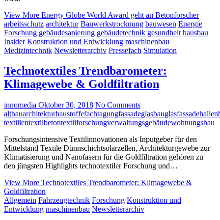
View More
Energy Globe World Award geht an Betonforscher
arbeitsschutz
architektur
Bauwerkstrocknung
bauwesen
Energie
Forschung
gebäudesanierung
gebäudetechnik
gesundheit
hausbau
Insider
Konstruktion und Entwicklung
maschinenbau
Medizintechnik
Newsletterarchiv
Pressefach
Simulation
Technotextiles Trendbarometer:
Klimagewebe & Goldfiltration
innomedia
Oktober 30, 2018
No Comments
altbau
architektur
baustoffe
fachtagung
fassade
glasbau
glasfassade
hallen
textilien
textilbeton
textilforschung
verwaltungsgebäude
wohnungsbau
Forschungsintensive Textilinnovationen als Inputgeber für den
Mittelstand Textile Dünnschichtsolarzellen, Architekturgewebe zur
Klimatisierung und Nanofasern für die Goldfiltration gehören zu
den jüngsten Highlights technotextiler Forschung und…
View More
Technotextiles Trendbarometer: Klimagewebe &
Goldfiltration
Allgemein
Fahrzeugtechnik
Forschung
Konstruktion und
Entwicklung
maschinenbau
Newsletterarchiv