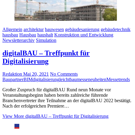
Allgemein
architektur
bauwesen
gebäudesanierung
gebäudetechnik
hausbau
Hausbau
haushalt
Konstruktion und Entwicklung
Newsletterarchiv
Simulation
digitalBAU – Treffpunkt für
Digitalisierung
Redaktion
Mai 20, 2021
No Comments
Baupartner
BIM
digitalisierung
leichtbau
messeneuheiten
Messetrends
Großer Zuspruch für digitalBAU Rund neun Monate vor
Veranstaltungsbeginn haben bereits zahlreiche führende
Branchenvertreter ihre Teilnahme an der digitalBAU 2022 bestätigt.
Nach der erfolgreichen Premiere…
View More
digitalBAU – Treffpunkt für Digitalisierung