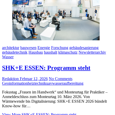
architektur
bauwesen
Energie
Forschung
gebäudesanierung
gebäudetechnik
Hausbau
haushalt
klimaschutz
Newsletterarchiv
Wasser
SHK+E ESSEN: Programm steht
Redaktion
Februar 12, 2026
No Comments
Geoinformation
heiztechnik
uav
wasseraufbereitung
Fokustag „Frauen im Handwerk“ und Monteurtag für Praktiker –
Anmeldeschluss zum Monteurtag 10. März 2026. Von
Wärmewende bis Digitalisierung: SHK+E ESSEN 2026 bündelt
Know-how für…
View More
SHK+E ESSEN: Programm steht