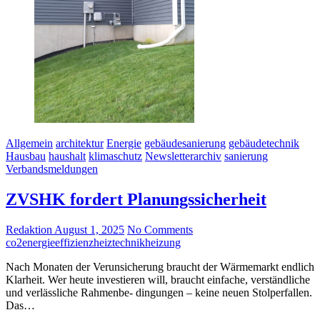
Allgemein
architektur
Energie
gebäudesanierung
gebäudetechnik
Hausbau
haushalt
klimaschutz
Newsletterarchiv
sanierung
Verbandsmeldungen
ZVSHK fordert Planungssicherheit
Redaktion
August 1, 2025
No Comments
co2
energieeffizienz
heiztechnik
heizung
Nach Monaten der Verunsicherung braucht der Wärmemarkt endlich
Klarheit. Wer heute investieren will, braucht einfache, verständliche
und verlässliche Rahmenbe- dingungen – keine neuen Stolperfallen.
Das…