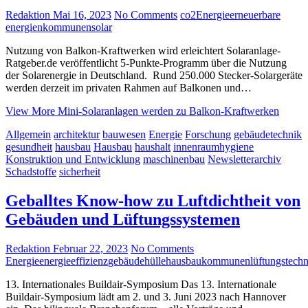
Redaktion
Mai 16, 2023
No Comments
co2
Energie
erneuerbare
energien
kommunen
solar
Nutzung von Balkon-Kraftwerken wird erleichtert Solaranlage-
Ratgeber.de veröffentlicht 5-Punkte-Programm über die Nutzung
der Solarenergie in Deutschland. Rund 250.000 Stecker-Solargeräte
werden derzeit im privaten Rahmen auf Balkonen und…
View More
Mini-Solaranlagen werden zu Balkon-Kraftwerken
Allgemein
architektur
bauwesen
Energie
Forschung
gebäudetechnik
gesundheit
hausbau
Hausbau
haushalt
innenraumhygiene
Konstruktion und Entwicklung
maschinenbau
Newsletterarchiv
Schadstoffe
sicherheit
Geballtes Know-how zu Luftdichtheit von
Gebäuden und Lüftungssystemen
Redaktion
Februar 22, 2023
No Comments
Energie
energieeffizienz
gebäudehülle
hausbau
kommunen
lüftungstech
13. Internationales Buildair-Symposium Das 13. Internationale
Buildair-Symposium lädt am 2. und 3. Juni 2023 nach Hannover