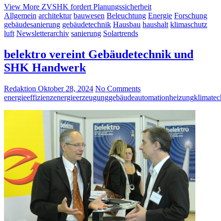
View More
ZVSHK fordert Planungssicherheit
Allgemein
architektur
bauwesen
Beleuchtung
Energie
Forschung
gebäudesanierung
gebäudetechnik
Hausbau
haushalt
klimaschutz
luft
Newsletterarchiv
sanierung
Solartrends
belektro vereint Gebäudetechnik und
SHK Handwerk
Redaktion
Oktober 28, 2024
No Comments
energieeffizienz
energieerzeugung
gebäudeautomation
heizung
klimatec