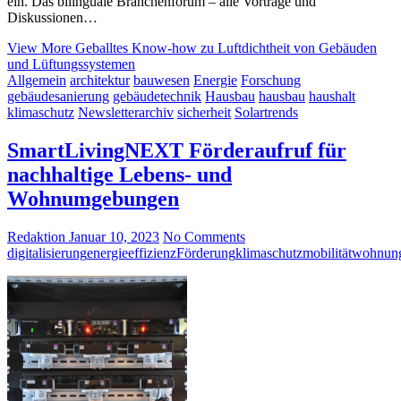
ein. Das bilinguale Branchenforum – alle Vorträge und
Diskussionen…
View More
Geballtes Know-how zu Luftdichtheit von Gebäuden
und Lüftungssystemen
Allgemein
architektur
bauwesen
Energie
Forschung
gebäudesanierung
gebäudetechnik
Hausbau
hausbau
haushalt
klimaschutz
Newsletterarchiv
sicherheit
Solartrends
SmartLivingNEXT Förderaufruf für
nachhaltige Lebens- und
Wohnumgebungen
Redaktion
Januar 10, 2023
No Comments
digitalisierung
energieeffizienz
Förderung
klimaschutz
mobilität
wohnun