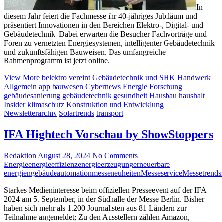
In
diesem Jahr feiert die Fachmesse ihr 40-jähriges Jubiläum und
präsentiert Innovationen in den Bereichen Elektro-, Digital- und
Gebäudetechnik. Dabei erwarten die Besucher Fachvorträge und
Foren zu vernetzten Energiesystemen, intelligenter Gebäudetechnik
und zukunftsfähigen Bauweisen. Das umfangreiche
Rahmenprogramm ist jetzt online.
View More
belektro vereint Gebäudetechnik und SHK Handwerk
Allgemein
app
bauwesen
Cybernews
Energie
Forschung
gebäudesanierung
gebäudetechnik
gesundheit
Hausbau
haushalt
Insider
klimaschutz
Konstruktion und Entwicklung
Newsletterarchiv
Solartrends
transport
IFA Hightech Vorschau by ShowStoppers
Redaktion
August 28, 2024
No Comments
Energie
energieeffizienz
energieerzeugung
erneuerbare
energien
gebäudeautomation
messeneuheiten
Messeservice
Messetrends
Starkes Medieninteresse beim offiziellen Presseevent auf der IFA
2024 am 5. September, in der Südhalle der Messe Berlin. Bisher
haben sich mehr als 1.200 Journalisten aus 81 Ländern zur
Teilnahme angemeldet; Zu den Ausstellern zählen Amazon,