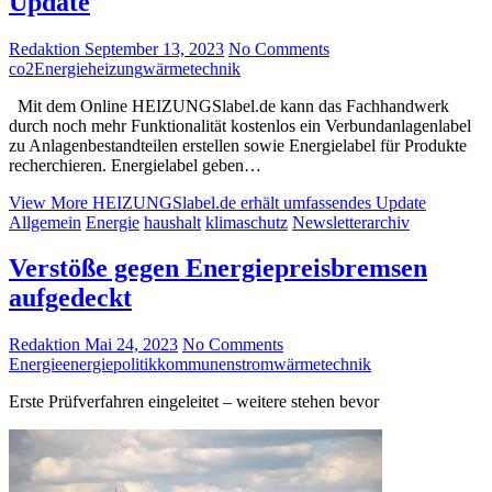
Update
Redaktion
September 13, 2023
No Comments
co2
Energie
heizung
wärmetechnik
Mit dem Online HEIZUNGSlabel.de kann das Fachhandwerk
durch noch mehr Funktionalität kostenlos ein Verbundanlagenlabel
zu Anlagenbestandteilen erstellen sowie Energielabel für Produkte
recherchieren. Energielabel geben…
View More
HEIZUNGSlabel.de erhält umfassendes Update
Allgemein
Energie
haushalt
klimaschutz
Newsletterarchiv
Verstöße gegen Energiepreisbremsen
aufgedeckt
Redaktion
Mai 24, 2023
No Comments
Energie
energiepolitik
kommunen
strom
wärmetechnik
Erste Prüfverfahren eingeleitet – weitere stehen bevor