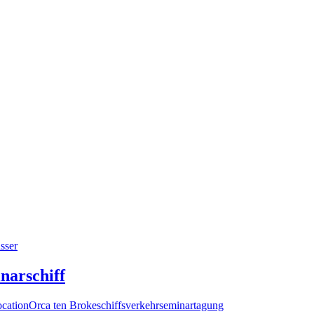
sser
inarschiff
ocation
Orca ten Broke
schiffsverkehr
seminar
tagung