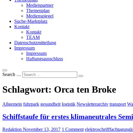
Medienpartner
Themenplan
Medienspiegel
Suche-Marktplatz
Kontakt
Kontakt
TEAM
Datenschutzmitteilung
Impressum
Impressum
Haftungsausschluss
Search …
Schlagwort:
Orca ten Broke
Allgemein
fuhrpark
gesundheit
logistik
Newsletterarchiv
transport
Wa
Schiffstaufe für erstes klimaneutrales Sem
Redaktion
November 13, 2017
1 Comment
elektroschriff
fachtagung
l