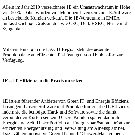
Allein im Jahr 2010 verzeichnete 1E ein Umsatzwachstum in Höhe
von 60 %. Dabei wurden vier Millionen Lizenzen von 1E-Software
an bestehende Kunden verkauft. Die 1E-Vertretung in EMEA
umfasst wichtige Großkunden wie CSC, Dell, HSBC, Nestlé und
Syngenta.
Mit dem Einzug in die DACH-Region steht die gesamte
Produktpalette an effizienten IT-Lösungen von 1E ab sofort zur
Verfügung.
1E – IT Effizienz in die Praxis umsetzen
1E ist ein führender Anbieter von Green IT- und Energie-Effizienz-
Lösungen. Unsere Software und Produkte fördern die IT-Effizienz,
indem sie die benötigte Hard- und Software sowie die damit
verbundenen Kosten senken. Unsere Kunden sparen dadurch
Energie und Zeit. Unser Portfolio an Energiesparlösungen trägt zur
effizienten Energienutzung und -verwaltung am Arbeitsplatz bei.
Dazu zählen innovative Green IT- und PC Power-Management-