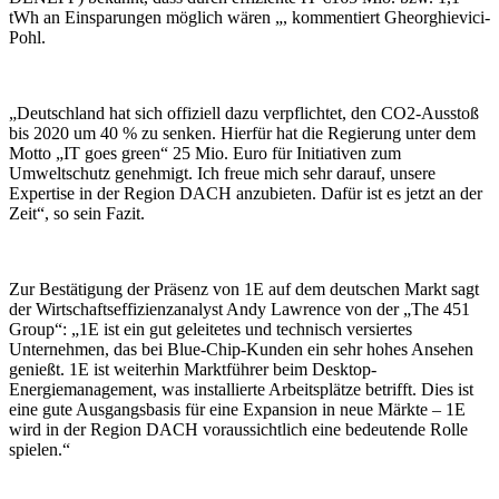
tWh an Einsparungen möglich wären „, kommentiert Gheorghievici-
Pohl.
„Deutschland hat sich offiziell dazu verpflichtet, den CO2-Ausstoß
bis 2020 um 40 % zu senken. Hierfür hat die Regierung unter dem
Motto „IT goes green“ 25 Mio. Euro für Initiativen zum
Umweltschutz genehmigt. Ich freue mich sehr darauf, unsere
Expertise in der Region DACH anzubieten. Dafür ist es jetzt an der
Zeit“, so sein Fazit.
Zur Bestätigung der Präsenz von 1E auf dem deutschen Markt sagt
der Wirtschaftseffizienzanalyst Andy Lawrence von der „The 451
Group“: „1E ist ein gut geleitetes und technisch versiertes
Unternehmen, das bei Blue-Chip-Kunden ein sehr hohes Ansehen
genießt. 1E ist weiterhin Marktführer beim Desktop-
Energiemanagement, was installierte Arbeitsplätze betrifft. Dies ist
eine gute Ausgangsbasis für eine Expansion in neue Märkte – 1E
wird in der Region DACH voraussichtlich eine bedeutende Rolle
spielen.“