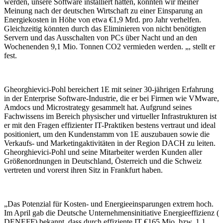
werden, unsere Software installiert hätten, könnten wir meiner
Meinung nach der deutschen Wirtschaft zu einer Einsparung an
Energiekosten in Höhe von etwa €1,9 Mrd. pro Jahr verhelfen.
Gleichzeitig könnten durch das Eliminieren von nicht benötigten
Servern und das Ausschalten von PCs über Nacht und an den
Wochenenden 9,1 Mio. Tonnen CO2 vermieden werden. „, stellt er
fest.
Gheorghievici-Pohl bereichert 1E mit seiner 30-jährigen Erfahrung
in der Enterprise Software-Industrie, die er bei Firmen wie VMware,
Amdocs und Microstrategy gesammelt hat. Aufgrund seines
Fachwissens im Bereich physischer und virtueller Infrastrukturen ist
er mit den Fragen effizienter IT-Praktiken bestens vertraut und ideal
positioniert, um den Kundenstamm von 1E auszubauen sowie die
Verkaufs- und Marketingaktivitäten in der Region DACH zu leiten.
Gheorghievici-Pohl und seine Mitarbeiter werden Kunden aller
Größenordnungen in Deutschland, Österreich und die Schweiz
vertreten und vorerst ihren Sitz in Frankfurt haben.
„Das Potenzial für Kosten- und Energieeinsparungen extrem hoch.
Im April gab die Deutsche Unternehmensinitiative Energieeffizienz (
DENEFF) bekannt, dass durch effiziente IT €165 Mio. bzw. 1,1