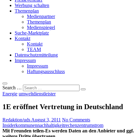
Werbung schalten
Themenplan
Medienpartner
Themenplan
Medienspiegel
Suche-Marktplatz
Kontakt
Kontakt
TEAM
Datenschutzmitteilung
Impressum
Impressum
Haftungsausschluss
Search …
Energie
umweltdienstleister
1E eröffnet Vertretung in Deutschland
Redaktion/uds
August 3, 2011
No Comments
Insider
kommunen
nachhaltigkeit
rechenzentrum
strom
Mit Freunden teilen-Es werden Daten an den Anbieter und ggf.
weitere Dritte übertragen.