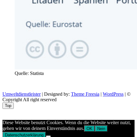
Quelle: Statista
Umweltdienstleister
| Designed by:
Theme Freesia
|
WordPress
| ©
Copyright All right reserved
Top
Aptekazdrowia
Diese Website benutzt Cookies. Wenn du die Website weiter nutzt,
gehen wir von deinem Einverständnis aus.
OK
Nein
Datenschutzerklärung