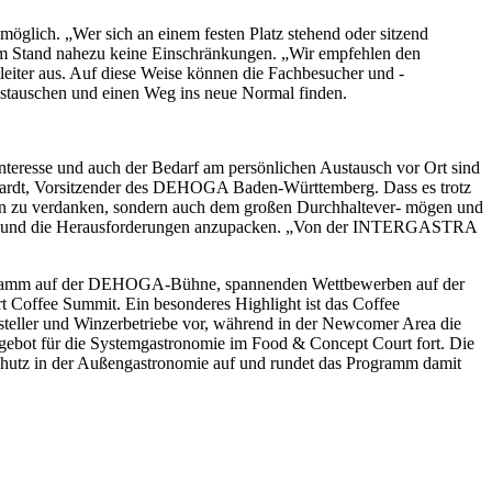
möglich. „Wer sich an einem festen Platz stehend oder sitzend
 am Stand nahezu keine Einschränkungen. „Wir empfehlen den
leiter aus. Auf diese Weise können die Fachbesucher und -
ustauschen und einen Weg ins neue Normal finden.
eresse und auch der Bedarf am persönlichen Austausch vor Ort sind
hardt, Vorsitzender des DEHOGA Baden-Württemberg. Dass es trotz
men zu verdanken, sondern auch dem großen Durchhaltever- mögen und
licken und die Herausforderungen anzupacken. „Von der INTERGASTRA
ogramm auf der DEHOGA-Bühne, spannenden Wettbewerben auf der
 Coffee Summit. Ein besonderes Highlight ist das Coffee
rsteller und Winzerbetriebe vor, während in der Newcomer Area die
ngebot für die Systemgastronomie im Food & Concept Court fort. Die
hutz in der Außengastronomie auf und rundet das Programm damit