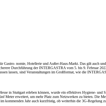
stro- nomie, Hotellerie und Außer-Haus-Markt. Das gilt auch und ins
e sicherere Durchführung der INTERGASTRA vom 5. bis 9. Februar 20
npassen lassen, sind Veranstaltungen im Großformat, wie die INTERGAST
Messe in Stuttgart erleben können, wurde ein effektives Hygiene- un
f Meter erweitert, um mehr Platz zum Netzwerken zu bieten. Die Messe
im kommenden Jahr auch kurzfristig, ob weiterhin die 3G-Regelung zu