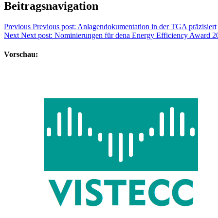
Beitragsnavigation
Previous
Previous post:
Anlagendokumentation in der TGA präzisiert
Next
Next post:
Nominierungen für dena Energy Efficiency Award 20
Vorschau: