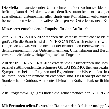
Die Vielfalt an ausstellenden Unternehmen auf der Fachmesse bleibt 
befindet, kann die Maske – wie aus dem Restaurant bekannt – ablege
ausstellenden Unternehmen aller- dings eine Kontaktnachverfolgung p
besucherinnen wieder innovative Lösungen vor Ort erleben, neue Ko
Messe setzt entscheidende Impulse für den Aufbruch
Zur INTERGASTRA 2022 rechnen die Veranstalter mit ebenso vielen t
groß. „Für die Branche ist die INTERGASTRA nach extrem schwierig
langer Lockdown-Monate nicht zu der befürchteten Pleitewelle im G
dem Ideenreichtum von Unternehmerinnen, Unternehmern und Beschäf
erwarten wir dafür wichtige Impulse“, so Engelhardt.
Auf der INTERGASTRA 2022 erwartet die Besucherinnen und Besuc
parallel stattfindenden Eisfachmesse GELATISSIMO, themenspezifisc
Symposium, bei dem Experten und Expertinnen ihr Wissen teilen. In d
neuesten Ideen der Branche zu entdecken sind. Das Konzept der them
Sonderschau „Outdoor. Ambiente. Living“ im Rothaus Park greift h
ab.
Alle Programm-Highlights finden die Teilnehmenden der INTERGA
Mit Freunden teilen-Es werden Daten an den Anbieter und ggf. w