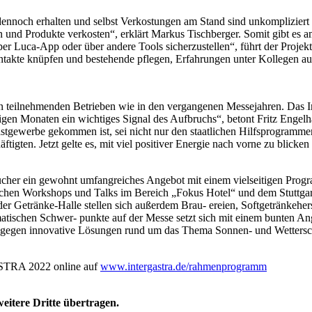
dennoch erhalten und selbst Verkostungen am Stand sind unkompliziert 
n und Produkte verkosten“, erklärt Markus Tischberger. Somit gibt es
er Luca-App oder über andere Tools sicherzustellen“, führt der Projekt
ntakte knüpfen und bestehende pflegen, Erfahrungen unter Kollegen a
eilnehmenden Betrieben wie in den vergangenen Messejahren. Das Int
en Monaten ein wichtiges Signal des Aufbruchs“, betont Fritz Engel
astgewerbe gekommen ist, sei nicht nur den staatlichen Hilfsprogram
tigten. Jetzt gelte es, mit viel positiver Energie nach vorne zu b
her ein gewohnt umfangreiches Angebot mit einem vielseitigen Pr
hen Workshops und Talks im Bereich „Fokus Hotel“ und dem Stuttgart
er Getränke-Halle stellen sich außerdem Brau- ereien, Softgetränkehe
atischen Schwer- punkte auf der Messe setzt sich mit einem bunten A
ingegen innovative Lösungen rund um das Thema Sonnen- und Wettersc
STRA 2022 online auf
www.intergastra.de/rahmenprogramm
eitere Dritte übertragen.