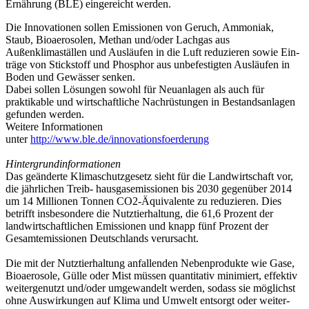
Ernährung (BLE) eingereicht werden.
Die Innovationen sollen Emissionen von Geruch, Ammoniak,
Staub, Bioaerosolen, Methan und/oder Lachgas aus
Außenklimaställen und Ausläufen in die Luft reduzieren sowie Ein-
träge von Stickstoff und Phosphor aus unbefestigten Ausläufen in
Boden und Gewässer senken.
Dabei sollen Lösungen sowohl für Neuanlagen als auch für
praktikable und wirtschaftliche Nachrüstungen in Bestandsanlagen
gefunden werden.
Weitere Informationen
unter
http://www.ble.de/innovationsfoerderung
Hintergrundinformationen
Das geänderte Klimaschutzgesetz sieht für die Landwirtschaft vor,
die jährlichen Treib- hausgasemissionen bis 2030 gegenüber 2014
um 14 Millionen Tonnen CO2-Äquivalente zu reduzieren. Dies
betrifft insbesondere die Nutztierhaltung, die 61,6 Prozent der
landwirtschaftlichen Emissionen und knapp fünf Prozent der
Gesamtemissionen Deutschlands verursacht.
Die mit der Nutztierhaltung anfallenden Nebenprodukte wie Gase,
Bioaerosole, Gülle oder Mist müssen quantitativ minimiert, effektiv
weitergenutzt und/oder umgewandelt werden, sodass sie möglichst
ohne Auswirkungen auf Klima und Umwelt entsorgt oder weiter-