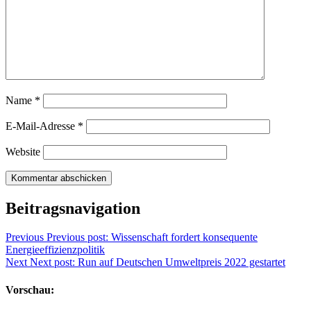
Name
*
E-Mail-Adresse
*
Website
Beitragsnavigation
Previous
Previous post:
Wissenschaft fordert konsequente
Energieeffizienzpolitik
Next
Next post:
Run auf Deutschen Umweltpreis 2022 gestartet
Vorschau: