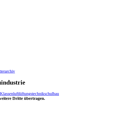
terarchiv
uindustrie
Klassenluft
lüftungstechnik
schulbau
eitere Dritte übertragen.