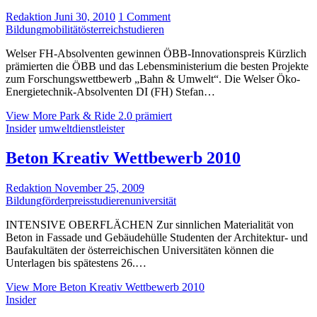
Redaktion
Juni 30, 2010
1 Comment
Bildung
mobilität
österreich
studieren
Welser FH-Absolventen gewinnen ÖBB-Innovationspreis Kürzlich
prämierten die ÖBB und das Lebensministerium die besten Projekte
zum Forschungswettbewerb „Bahn & Umwelt“. Die Welser Öko-
Energietechnik-Absolventen DI (FH) Stefan…
View More
Park & Ride 2.0 prämiert
Insider
umweltdienstleister
Beton Kreativ Wettbewerb 2010
Redaktion
November 25, 2009
Bildung
förderpreis
studieren
universität
INTENSIVE OBERFLÄCHEN Zur sinnlichen Materialität von
Beton in Fassade und Gebäudehülle Studenten der Architektur- und
Baufakultäten der österreichischen Universitäten können die
Unterlagen bis spätestens 26.…
View More
Beton Kreativ Wettbewerb 2010
Insider