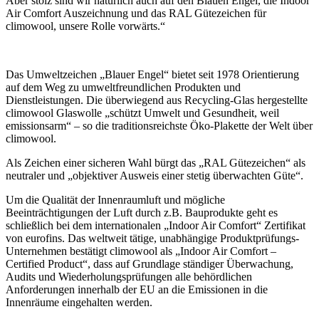
Aber stolz sind wir natürlich auch auf den Blauen Engel, die Indoor
Air Comfort Auszeichnung und das RAL Gütezeichen für
climowool, unsere Rolle vorwärts.“
Das Umweltzeichen „Blauer Engel“ bietet seit 1978 Orientierung
auf dem Weg zu umweltfreundlichen Produkten und
Dienstleistungen. Die überwiegend aus Recycling-Glas hergestellte
climowool Glaswolle „schützt Umwelt und Gesundheit, weil
emissionsarm“ – so die traditionsreichste Öko-Plakette der Welt über
climowool.
Als Zeichen einer sicheren Wahl bürgt das „RAL Gütezeichen“ als
neutraler und „objektiver Ausweis einer stetig überwachten Güte“.
Um die Qualität der Innenraumluft und mögliche
Beeinträchtigungen der Luft durch z.B. Bauprodukte geht es
schließlich bei dem internationalen „Indoor Air Comfort“ Zertifikat
von eurofins. Das weltweit tätige, unabhängige Produktprüfungs-
Unternehmen bestätigt climowool als „Indoor Air Comfort –
Certified Product“, dass auf Grundlage ständiger Überwachung,
Audits und Wiederholungsprüfungen alle behördlichen
Anforderungen innerhalb der EU an die Emissionen in die
Innenräume eingehalten werden.