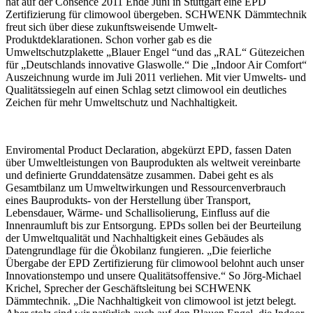
hat auf der Consence 2011 Ende Juni in Stuttgart eine EPD
Zertifizierung für climowool übergeben. SCHWENK Dämmtechnik
freut sich über diese zukunftsweisende Umwelt-
Produktdeklarationen. Schon vorher gab es die
Umweltschutzplakette „Blauer Engel “und das „RAL“ Gütezeichen
für „Deutschlands innovative Glaswolle.“ Die „Indoor Air Comfort“
Auszeichnung wurde im Juli 2011 verliehen. Mit vier Umwelts- und
Qualitätssiegeln auf einen Schlag setzt climowool ein deutliches
Zeichen für mehr Umweltschutz und Nachhaltigkeit.
Enviromental Product Declaration, abgekürzt EPD, fassen Daten
über Umweltleistungen von Bauprodukten als weltweit vereinbarte
und definierte Grunddatensätze zusammen. Dabei geht es als
Gesamtbilanz um Umweltwirkungen und Ressourcenverbrauch
eines Bauprodukts- von der Herstellung über Transport,
Lebensdauer, Wärme- und Schallisolierung, Einfluss auf die
Innenraumluft bis zur Entsorgung. EPDs sollen bei der Beurteilung
der Umweltqualität und Nachhaltigkeit eines Gebäudes als
Datengrundlage für die Ökobilanz fungieren. „Die feierliche
Übergabe der EPD Zertifizierung für climowool belohnt auch unser
Innovationstempo und unsere Qualitätsoffensive.“ So Jörg-Michael
Krichel, Sprecher der Geschäftsleitung bei SCHWENK
Dämmtechnik. „Die Nachhaltigkeit von climowool ist jetzt belegt.