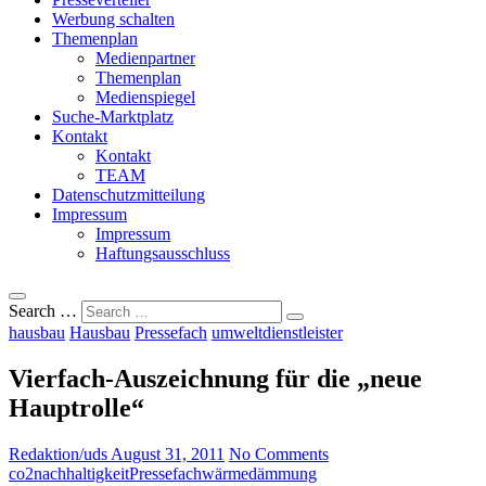
Werbung schalten
Themenplan
Medienpartner
Themenplan
Medienspiegel
Suche-Marktplatz
Kontakt
Kontakt
TEAM
Datenschutzmitteilung
Impressum
Impressum
Haftungsausschluss
Search …
hausbau
Hausbau
Pressefach
umweltdienstleister
Vierfach-Auszeichnung für die „neue
Hauptrolle“
Redaktion/uds
August 31, 2011
No Comments
co2
nachhaltigkeit
Pressefach
wärmedämmung