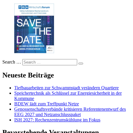
Search …
Neueste Beiträge
Tiefbauarbeiten zur Schwammstadt verändern Quartiere
Speichertechnik als Schlüssel zur Energiesicherheit in der
Kommune
BDEW lädt zum Treffpunkt Netze
Genossenschaftsverbände kritisieren Referentenentwurf des
EEG 2027 und Netzanschlusspaket
ISH 2027: Rechenzentrumskühlung im Fokus
Bevorstehende Veranstaltungen