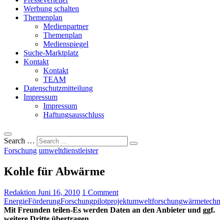
Werbung schalten
Themenplan
Medienpartner
Themenplan
Medienspiegel
Suche-Marktplatz
Kontakt
Kontakt
TEAM
Datenschutzmitteilung
Impressum
Impressum
Haftungsausschluss
Search …
Forschung
umweltdienstleister
Kohle für Abwärme
Redaktion
Juni 16, 2010
1 Comment
Energie
Förderung
Forschung
pilotprojekt
umweltforschung
wärmetechn
Mit Freunden teilen-Es werden Daten an den Anbieter und ggf.
weitere Dritte übertragen.