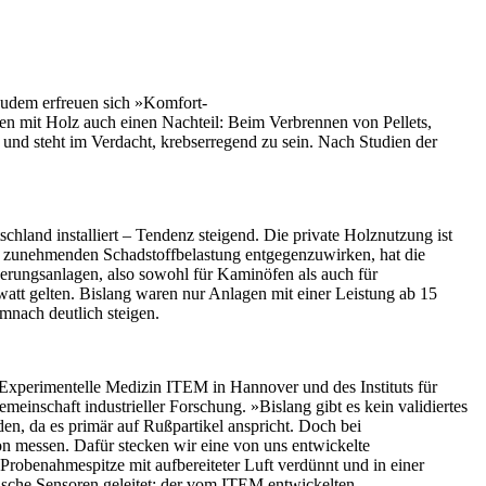
 Zudem erfreuen sich »Komfort-
en mit Holz auch einen Nachteil: Beim Verbrennen von Pellets,
 und steht im Verdacht, krebserregend zu sein. Nach Studien der
land installiert – Tendenz steigend. Die private Holznutzung ist
er zunehmenden Schadstoffbelastung entgegenzuwirken, hat die
erungsanlagen, also sowohl für Kaminöfen als auch für
att gelten. Bislang waren nur Anlagen mit einer Leistung ab 15
mnach deutlich steigen.
d Experimentelle Medizin ITEM in Hannover und des Instituts für
inschaft industrieller Forschung. »Bislang gibt es kein validiertes
, da es primär auf Rußpartikel anspricht. Doch bei
n messen. Dafür stecken wir eine von uns entwickelte
robenahmespitze mit aufbereiteter Luft verdünnt und in einer
nische Sensoren geleitet: der vom ITEM entwickelten