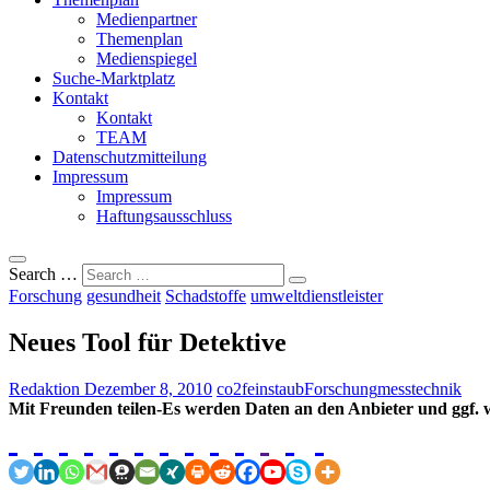
Medienpartner
Themenplan
Medienspiegel
Suche-Marktplatz
Kontakt
Kontakt
TEAM
Datenschutzmitteilung
Impressum
Impressum
Haftungsausschluss
Search …
Forschung
gesundheit
Schadstoffe
umweltdienstleister
Neues Tool für Detektive
Redaktion
Dezember 8, 2010
co2
feinstaub
Forschung
messtechnik
Mit Freunden teilen-Es werden Daten an den Anbieter und ggf. w