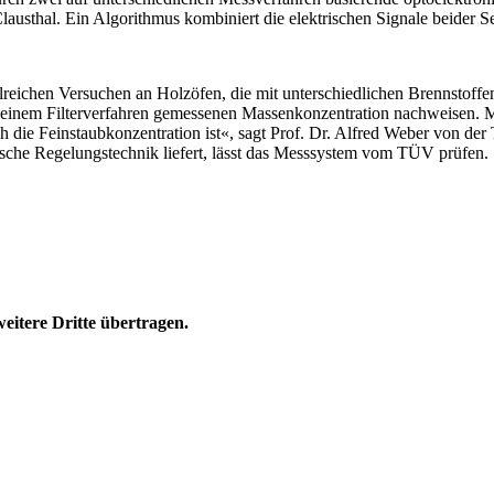
austhal. Ein Algorithmus kombiniert die elektrischen Signale beider S
ahlreichen Versuchen an Holzöfen, die mit unterschiedlichen Brennsto
t einem Filterverfahren gemessenen Massenkonzentration nachweisen. 
ch die Feinstaubkonzentration ist«, sagt Prof. Dr. Alfred Weber von d
nische Regelungstechnik liefert, lässt das Messsystem vom TÜV prüfen.
eitere Dritte übertragen.