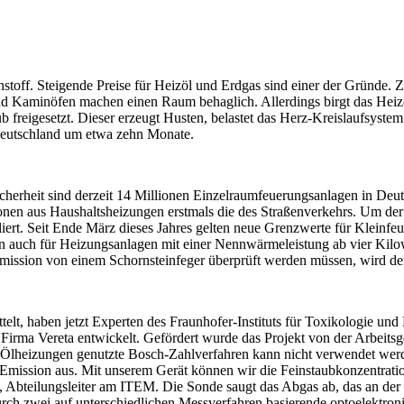
nstoff. Steigende Preise für Heizöl und Erdgas sind einer der Gründe.
und Kaminöfen machen einen Raum behaglich. Allerdings birgt das Heiz
 freigesetzt. Dieser erzeugt Husten, belastet das Herz-Kreislaufsystem
Deutschland um etwa zehn Monate.
rheit sind derzeit 14 Millionen Einzelraumfeuerungsanlagen in Deutsch
sionen aus Haushaltsheizungen erstmals die des Straßenverkehrs. Um d
ert. Seit Ende März dieses Jahres gelten neue Grenzwerte für Kleinfeu
n auch für Heizungsanlagen mit einer Nennwärmeleistung ab vier Kilow
bemission von einem Schornsteinfeger überprüft werden müssen, wird de
telt, haben jetzt Experten des Fraunhofer-Instituts für Toxikologie un
ma Vereta entwickelt. Gefördert wurde das Projekt von der Arbeitsgeme
Ölheizungen genutzte Bosch-Zahlverfahren kann nicht verwendet werden
Emission aus. Mit unserem Gerät können wir die Feinstaubkonzentratio
Abteilungsleiter am ITEM. Die Sonde saugt das Abgas ab, das an der P
urch zwei auf unterschiedlichen Messverfahren basierende optoelektro