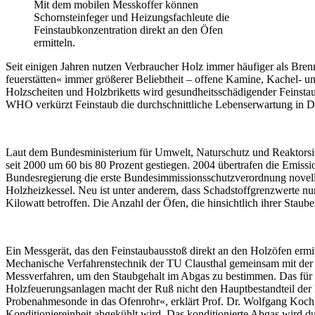
Mit dem mobilen Messkoffer können
Schornsteinfeger und Heizungsfachleute die
Feinstaubkonzentration direkt an den Öfen
ermitteln.
Seit einigen Jahren nutzen Verbraucher Holz immer häufiger als Bren
feuerstätten« immer größerer Beliebtheit – offene Kamine, Kachel- 
Holzscheiten und Holzbriketts wird gesundheitsschädigender Feinstaub
WHO verkürzt Feinstaub die durchschnittliche Lebenserwartung in 
Laut dem Bundesministerium für Umwelt, Naturschutz und Reaktorsiche
seit 2000 um 60 bis 80 Prozent gestiegen. 2004 übertrafen die Emis
Bundesregierung die erste Bundesimmissionsschutzverordnung novelli
Holzheizkessel. Neu ist unter anderem, dass Schadstoffgrenzwerte nu
Kilowatt betroffen. Die Anzahl der Öfen, die hinsichtlich ihrer Stau
Ein Messgerät, das den Feinstaubausstoß direkt an den Holzöfen ermit
Mechanische Verfahrenstechnik der TU Clausthal gemeinsam mit der Fir
Messverfahren, um den Staubgehalt im Abgas zu bestimmen. Das für 
Holzfeuerungsanlagen macht der Ruß nicht den Hauptbestandteil der 
Probenahmesonde in das Ofenrohr«, erklärt Prof. Dr. Wolfgang Koch, 
Konditioniereinheit abgekühlt wird. Das konditionierte Abgas wird d