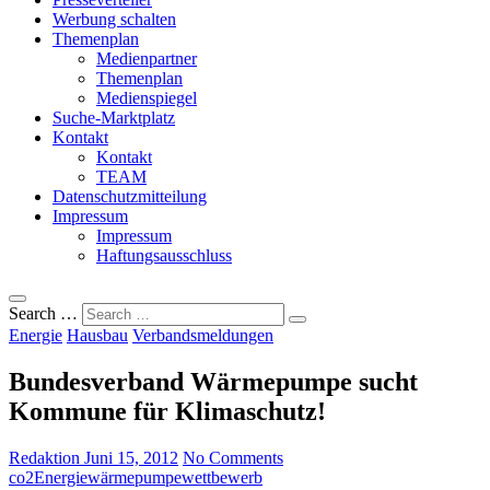
Werbung schalten
Themenplan
Medienpartner
Themenplan
Medienspiegel
Suche-Marktplatz
Kontakt
Kontakt
TEAM
Datenschutzmitteilung
Impressum
Impressum
Haftungsausschluss
Search …
Energie
Hausbau
Verbandsmeldungen
Bundesverband Wärmepumpe sucht
Kommune für Klimaschutz!
Redaktion
Juni 15, 2012
No Comments
co2
Energie
wärmepumpe
wettbewerb