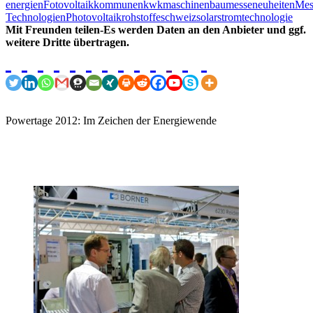
energien
Fotovoltaik
kommunen
kwk
maschinenbau
messeneuheiten
Mes
Technologien
Photovoltaik
rohstoffe
schweiz
solar
strom
technologie
Mit Freunden teilen-Es werden Daten an den Anbieter und ggf.
weitere Dritte übertragen.
Powertage 2012: Im Zeichen der Energiewende