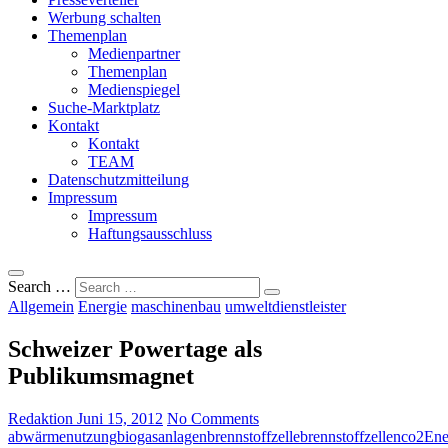
Werbung schalten
Themenplan
Medienpartner
Themenplan
Medienspiegel
Suche-Marktplatz
Kontakt
Kontakt
TEAM
Datenschutzmitteilung
Impressum
Impressum
Haftungsausschluss
Search …
Allgemein
Energie
maschinenbau
umweltdienstleister
Schweizer Powertage als
Publikumsmagnet
Redaktion
Juni 15, 2012
No Comments
abwärmenutzung
biogasanlagen
brennstoffzelle
brennstoffzellen
co2
Ene