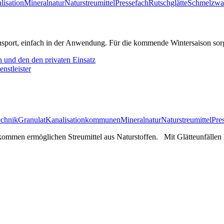
lisation
Mineral
natur
Naturstreumittel
Pressefach
Rutschglätte
Schmelzwa
nsport, einfach in der Anwendung. Für die kommende Wintersaison sorge
 und den den privaten Einsatz
nstleister
echnik
Granulat
Kanalisation
kommunen
Mineral
natur
Naturstreumittel
Pre
 kommen ermöglichen Streumittel aus Naturstoffen. Mit Glätteunfällen