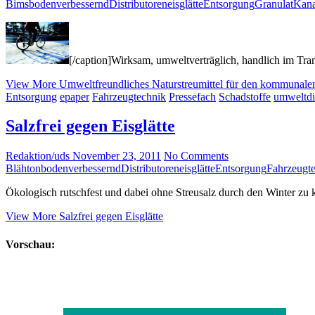
Bims
bodenverbessernd
Distributoren
eisglätte
Entsorgung
Granulat
Kana
[/caption]Wirksam, umweltverträglich, handlich im Tra
View More
Umweltfreundliches Naturstreumittel für den kommunalen
Entsorgung
epaper
Fahrzeugtechnik
Pressefach
Schadstoffe
umweltdie
Salzfrei gegen Eisglätte
Redaktion/uds
November 23, 2011
No Comments
Blähton
bodenverbessernd
Distributoren
eisglätte
Entsorgung
Fahrzeugt
Ökologisch rutschfest und dabei ohne Streusalz durch den Winter zu
View More
Salzfrei gegen Eisglätte
Vorschau: