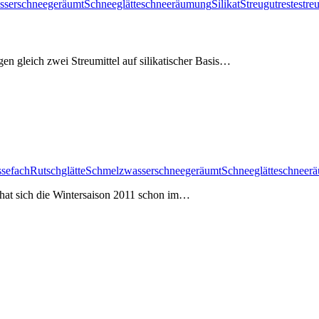
sser
schneegeräumt
Schneeglätte
schneeräumung
Silikat
Streugutreste
stre
n gleich zwei Streumittel auf silikatischer Basis…
ssefach
Rutschglätte
Schmelzwasser
schneegeräumt
Schneeglätte
schneer
 hat sich die Wintersaison 2011 schon im…