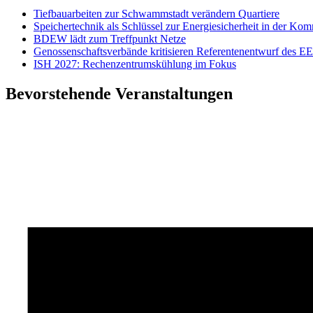
Tiefbauarbeiten zur Schwammstadt verändern Quartiere
Speichertechnik als Schlüssel zur Energiesicherheit in der K
BDEW lädt zum Treffpunkt Netze
Genossenschaftsverbände kritisieren Referentenentwurf des 
ISH 2027: Rechenzentrumskühlung im Fokus
Bevorstehende Veranstaltungen