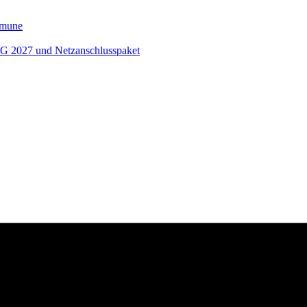
ommune
EEG 2027 und Netzanschlusspaket