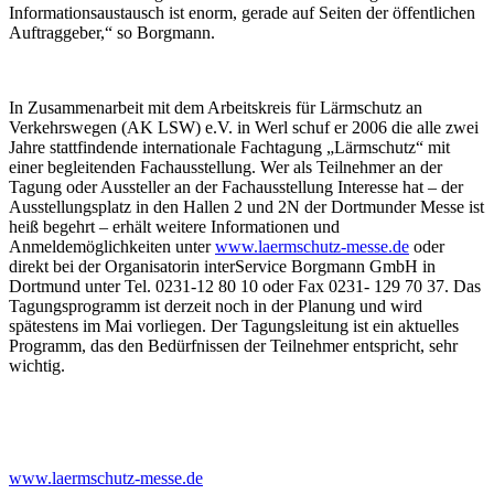
Informationsaustausch ist enorm, gerade auf Seiten der öffentlichen
Auftraggeber,“ so Borgmann.
In Zusammenarbeit mit dem Arbeitskreis für Lärmschutz an
Verkehrswegen (AK LSW) e.V. in Werl schuf er 2006 die alle zwei
Jahre stattfindende internationale Fachtagung „Lärmschutz“ mit
einer begleitenden Fachausstellung. Wer als Teilnehmer an der
Tagung oder Aussteller an der Fachausstellung Interesse hat – der
Ausstellungsplatz in den Hallen 2 und 2N der Dortmunder Messe ist
heiß begehrt – erhält weitere Informationen und
Anmeldemöglichkeiten unter
www.laermschutz-messe.de
oder
direkt bei der Organisatorin interService Borgmann GmbH in
Dortmund unter Tel. 0231-12 80 10 oder Fax 0231- 129 70 37. Das
Tagungsprogramm ist derzeit noch in der Planung und wird
spätestens im Mai vorliegen. Der Tagungsleitung ist ein aktuelles
Programm, das den Bedürfnissen der Teilnehmer entspricht, sehr
wichtig.
www.laermschutz-messe.de