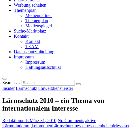
Werbung schalten
Themenplan
Medienpartner
Themenplan
Medienspiegel
Suche-Marktplatz
Kontakt
Kontakt
TEAM
Datenschutzmitteilung
Impressum
Impressum
Haftungsausschluss
Search …
Insider
Lärmschutz
umweltdienstleister
Lärmschutz 2010 – ein Thema von
internationalem Interesse
Redaktion/uds
März 31, 2010
No Comments
aktive
Lärmminderung
kommunen
Lärmschutz
messe
messeneuheiten
Messeser