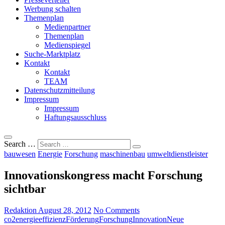
Werbung schalten
Themenplan
Medienpartner
Themenplan
Medienspiegel
Suche-Marktplatz
Kontakt
Kontakt
TEAM
Datenschutzmitteilung
Impressum
Impressum
Haftungsausschluss
Search …
bauwesen
Energie
Forschung
maschinenbau
umweltdienstleister
Innovationskongress macht Forschung
sichtbar
Redaktion
August 28, 2012
No Comments
co2
energieeffizienz
Förderung
Forschung
Innovation
Neue