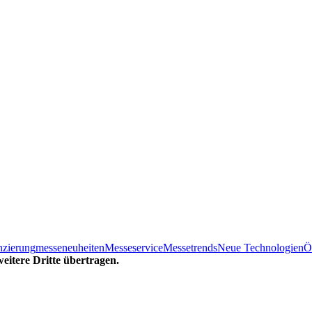
nzierung
messeneuheiten
Messeservice
Messetrends
Neue Technologien
Ö
eitere Dritte übertragen.