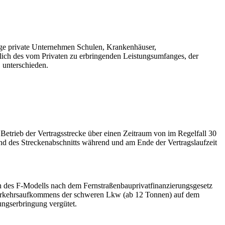
lage private Unternehmen Schulen, Krankenhäuser,
tlich des vom Privaten zu erbringenden Leistungsumfanges, der
 unterschieden.
trieb der Vertragsstrecke über einen Zeitraum von im Regelfall 30
nd des Streckenabschnitts während und am Ende der Vertragslaufzeit
n des F-Modells nach dem Fernstraßenbauprivatfinanzierungsgesetz
 Verkehrsaufkommens der schweren Lkw (ab 12 Tonnen) auf dem
ungserbringung vergütet.