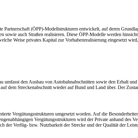
vate Partnerschaft (ÖPP)-Modellstrukturen entwickelt, auf deren Grund
ten sowie auch Straßen realisieren. Diese ÖPP-Modelle werden hinsich
elche Weise privates Kapital zur Vorhabenrealisierung eingesetzt wird,
umfasst den Ausbau von Autobahnabschnitten sowie den Erhalt und Be
 auf dem Streckenabschnitt wieder auf Bund und Land über. Der Zusta
ntierte Vergütungsstrukturen umgesetzt worden. Auf die Besonderheite
mengenabhängigen Vergütungsstrukturen wird der Private anhand des
ach der Verfüg- bzw. Nutzbarkeit der Strecke und der Qualität der Leist