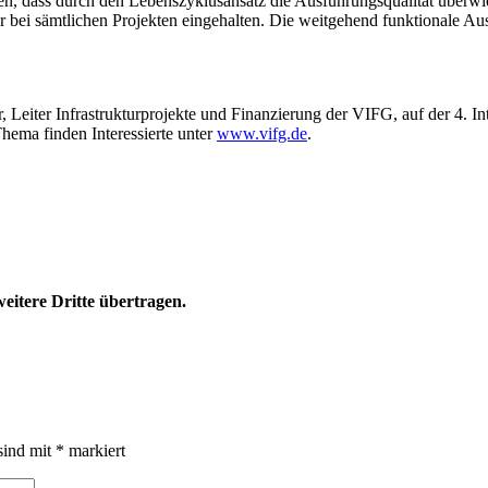
eigen, dass durch den Lebenszyklusansatz die Ausführungsqualität überw
 bei sämtlichen Projekten eingehalten. Die weitgehend funktionale A
, Leiter Infrastrukturprojekte und Finanzierung der VIFG, auf der 4.
hema finden Interessierte unter
www.vifg.de
.
eitere Dritte übertragen.
sind mit
*
markiert