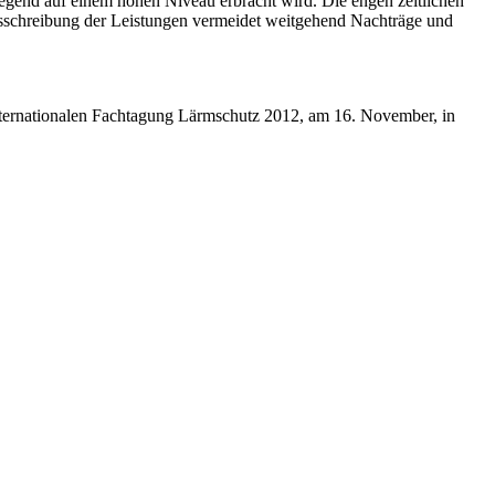
iegend auf einem hohen Niveau erbracht wird. Die engen zeitlichen
usschreibung der Leistungen vermeidet weitgehend Nachträge und
 Internationalen Fachtagung Lärmschutz 2012, am 16. November, in