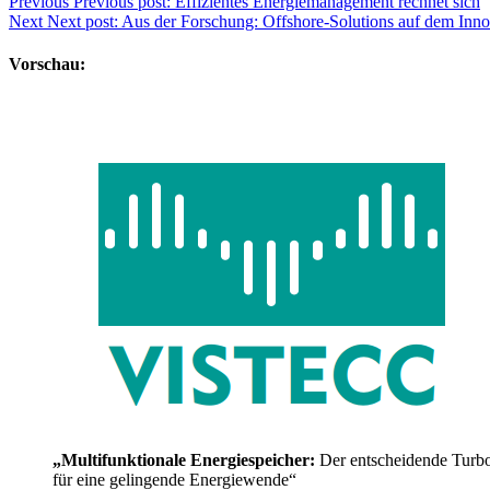
Previous
Previous post:
Effizientes Energiemanagement rechnet sich
Next
Next post:
Aus der Forschung: Offshore-Solutions auf dem Innov
Vorschau:
„Multifunktionale Energiespeicher:
Der entscheidende Turb
für eine gelingende Energiewende“