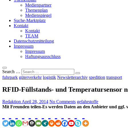
Medienpartner
Themenplan
Medienspiegel
Suche-Marktplatz
Kontakt
Kontakt
TEAM
Datenschutzmitteilung
Impressum
Impressum
Haftungsausschluss
Search …
fuhrpark
güterverkehr
logistik
Newsletterarchiv
spedition
transport
RFID-Füllstands- und Temperatursensor n
Redaktion
April 28, 2014
No Comments
gefahrstoffe
Mit Freunden teilen-Es werden Daten an den Anbieter und ggf. w