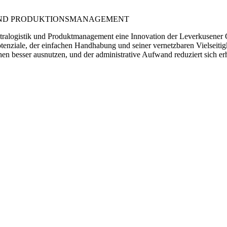
IK UND PRODUKTIONSMANAGEMENT
e Intralogistik und Produktmanagement eine Innovation der Leverkusen
otenziale, der einfachen Handhabung und seiner vernetzbaren Vielseiti
hen besser ausnutzen, und der administrative Aufwand reduziert sich er