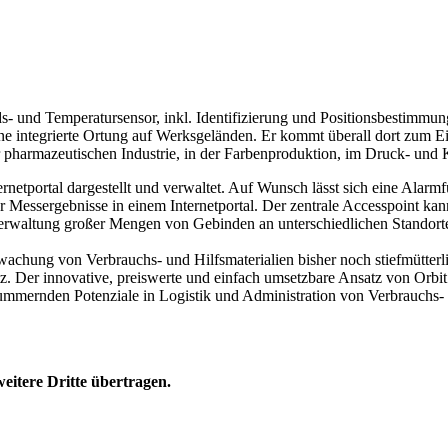
s- und Temperatursensor, inkl. Identifizierung und Positionsbestimmu
e integrierte Ortung auf Werksgeländen. Er kommt überall dort zum Ei
 pharmazeutischen Industrie, in der Farbenproduktion, im Druck- und
netportal dargestellt und verwaltet. Auf Wunsch lässt sich eine Alarmf
r Messergebnisse in einem Internetportal. Der zentrale Accesspoint kan
 Verwaltung großer Mengen von Gebinden an unterschiedlichen Standort
achung von Verbrauchs- und Hilfsmaterialien bisher noch stiefmütterl
 Der innovative, preiswerte und einfach umsetzbare Ansatz von Orbit 
lummernden Potenziale in Logistik und Administration von Verbrauchs- 
eitere Dritte übertragen.