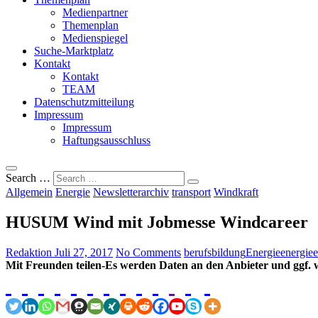
Medienpartner
Themenplan
Medienspiegel
Suche-Marktplatz
Kontakt
Kontakt
TEAM
Datenschutzmitteilung
Impressum
Impressum
Haftungsausschluss
Search …
Allgemein
Energie
Newsletterarchiv
transport
Windkraft
HUSUM Wind mit Jobmesse Windcareer
Redaktion
Juli 27, 2017
No Comments
berufsbildung
Energie
energie
Mit Freunden teilen-Es werden Daten an den Anbieter und ggf. w