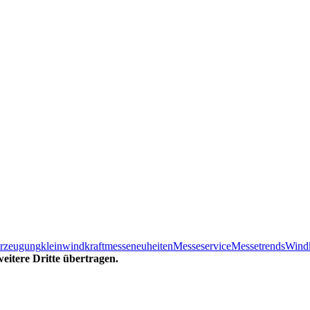
erzeugung
kleinwindkraft
messeneuheiten
Messeservice
Messetrends
Windk
eitere Dritte übertragen.