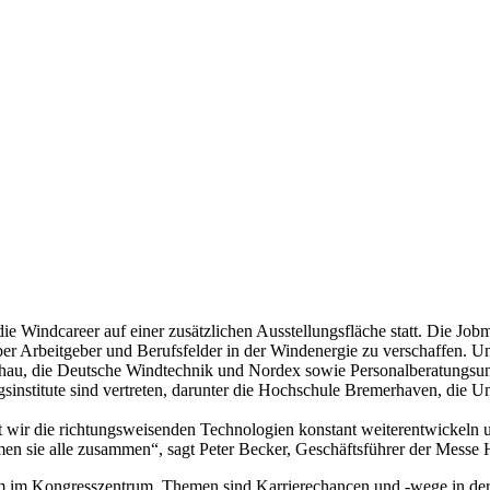
Windcareer auf einer zusätzlichen Ausstellungsfläche statt. Die Jobm
über Arbeitgeber und Berufsfelder in der Windenergie zu verschaffen.
rchau, die Deutsche Windtechnik und Nordex sowie Personalberatun
institute sind vertreten, darunter die Hochschule Bremerhaven, die Un
 wir die richtungsweisenden Technologien konstant weiterentwickeln u
men sie alle zusammen“, sagt Peter Becker, Geschäftsführer der Mess
mm im Kongresszentrum. Themen sind Karrierechancen und -wege in de