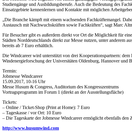
Studiengänge und Ausbildungsberufe. Auch die Bedeutung des Fachk
Einsatzgebiete kennenlernen und Kontakte mit möglichen Arbeitgebe
„Die Branche kämpft mit einem wachsenden Fachkräftemangel. Daher ha
Austausch mit Nachwuchskräften sowie Fachkräften“, sagt Marc Alt
Für Besucher gibt es außerdem direkt vor Ort die Möglichkeit für e
Städten Norddeutschlands direkt zur Messe nutzen, unter anderem a
bereits ab 7 Euro erhältlich.
Die Windcareer wird unterstützt von drei Kooperationspartnern: d
Windenergieforschung der Universitäten Oldenburg, Hannover und Br
Termin:
Jobmesse Windcareer
15.09.2017, 10-16 Uhr
Messe Husum & Congress, Auditorium des Kongresszentrums
Vortragsprogramm im Forum 1 (direkt an der Ausstellungsfläche)
Tickets:
– Online / Ticket-Shop (Print at Home): 7 Euro
– Tageskasse / vor Ort: 10 Euro
– Die Tageskarte der Jobmesse Windcareer ermöglicht ebenfalls d
http://www.husumwind.com