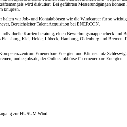
räftemangels wird diskutiert. Bei geführten Messerundgängen können
rn knüpfen.
lten wir Job- und Kontaktbörsen wie die Windcareer für so wichtig. S
meyer, Bereichsleiter Talent Acquisition bei ENERCON.
ine individuelle Karriereberatung, einen Bewerbungsmappencheck und 
us Flensburg, Kiel, Heide, Lübeck, Hamburg, Oldenburg und Bremen. D
em Kompetenzzentrum Erneuerbare Energien und Klimaschutz Schleswi
emen, und eejobs.de, der Online-Jobbörse für erneuerbare Energien.
en Zugang zur HUSUM Wind.