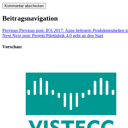
Beitragsnavigation
Previous
Previous post:
IFA 2017: Apps befeuern Produktneuheiten i
Next
Next post:
Projekt Pilotfabrik 4.0 geht an den Start
Vorschau: