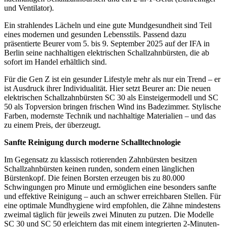
und Ventilator).
Ein strahlendes Lächeln und eine gute Mundgesundheit sind Teil
eines modernen und gesunden Lebensstils. Passend dazu
präsentierte Beurer vom 5. bis 9. September 2025 auf der IFA in
Berlin seine nachhaltigen elektrischen Schallzahnbürsten, die ab
sofort im Handel erhältlich sind.
Für die Gen Z ist ein gesunder Lifestyle mehr als nur ein Trend – er
ist Ausdruck ihrer Individualität. Hier setzt Beurer an: Die neuen
elektrischen Schallzahnbürsten SC 30 als Einsteigermodell und SC
50 als Topversion bringen frischen Wind ins Badezimmer. Stylische
Farben, modernste Technik und nachhaltige Materialien – und das
zu einem Preis, der überzeugt.
Sanfte Reinigung durch moderne Schalltechnologie
Im Gegensatz zu klassisch rotierenden Zahnbürsten besitzen
Schallzahnbürsten keinen runden, sondern einen länglichen
Bürstenkopf. Die feinen Borsten erzeugen bis zu 80.000
Schwingungen pro Minute und ermöglichen eine besonders sanfte
und effektive Reinigung – auch an schwer erreichbaren Stellen. Für
eine optimale Mundhygiene wird empfohlen, die Zähne mindestens
zweimal täglich für jeweils zwei Minuten zu putzen. Die Modelle
SC 30 und SC 50 erleichtern das mit einem integrierten 2-Minuten-