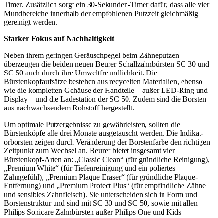
Timer. Zusätzlich sorgt ein 30-Sekunden-Timer dafür, dass alle vier
Mundbereiche innerhalb der empfohlenen Putzzeit gleichmäßig
gereinigt werden.
Starker Fokus auf Nachhaltigkeit
Neben ihrem geringen Geräuschpegel beim Zähneputzen
überzeugen die beiden neuen Beurer Schallzahnbürsten SC 30 und
SC 50 auch durch ihre Umweltfreundlichkeit. Die
Bürstenkopfaufsätze bestehen aus recycelten Materialien, ebenso
wie die kompletten Gehäuse der Handteile – außer LED-Ring und
Display – und die Ladestation der SC 50. Zudem sind die Borsten
aus nachwachsendem Rohstoff hergestellt.
Um optimale Putzergebnisse zu gewährleisten, sollten die
Bürstenköpfe alle drei Monate ausgetauscht werden. Die Indikat-
orborsten zeigen durch Veränderung der Borstenfarbe den richtigen
Zeitpunkt zum Wechsel an. Beurer bietet insgesamt vier
Bürstenkopf-Arten an: „Classic Clean“ (für gründliche Reinigung),
„Premium White“ (für Tiefenreinigung und ein poliertes
Zahngefühl), „Premium Plaque Eraser“ (für gründliche Plaque-
Entfernung) und „Premium Protect Plus“ (für empfindliche Zähne
und sensibles Zahnfleisch). Sie unterscheiden sich in Form und
Borstenstruktur und sind mit SC 30 und SC 50, sowie mit allen
Philips Sonicare Zahnbürsten außer Philips One und Kids