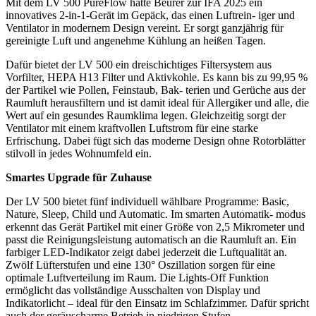
Mit dem LV 500 PureFlow hatte Beurer zur IFA 2025 ein
innovatives 2-in-1-Gerät im Gepäck, das einen Luftrein- iger und
Ventilator in modernem Design vereint. Er sorgt ganzjährig für
gereinigte Luft und angenehme Kühlung an heißen Tagen.
Dafür bietet der LV 500 ein dreischichtiges Filtersystem aus
Vorfilter, HEPA H13 Filter und Aktivkohle. Es kann bis zu 99,95 %
der Partikel wie Pollen, Feinstaub, Bak- terien und Gerüche aus der
Raumluft herausfiltern und ist damit ideal für Allergiker und alle, die
Wert auf ein gesundes Raumklima legen. Gleichzeitig sorgt der
Ventilator mit einem kraftvollen Luftstrom für eine starke
Erfrischung. Dabei fügt sich das moderne Design ohne Rotorblätter
stilvoll in jedes Wohnumfeld ein.
Smartes Upgrade für Zuhause
Der LV 500 bietet fünf individuell wählbare Programme: Basic,
Nature, Sleep, Child und Automatic. Im smarten Automatik- modus
erkennt das Gerät Partikel mit einer Größe von 2,5 Mikrometer und
passt die Reinigungsleistung automatisch an die Raumluft an. Ein
farbiger LED-Indikator zeigt dabei jederzeit die Luftqualität an.
Zwölf Lüfterstufen und eine 130° Oszillation sorgen für eine
optimale Luftverteilung im Raum. Die Lights-Off Funktion
ermöglicht das vollständige Ausschalten von Display und
Indikatorlicht – ideal für den Einsatz im Schlafzimmer. Dafür spricht
auch der geräuscharme Betrieb in niedrigen Stufen.