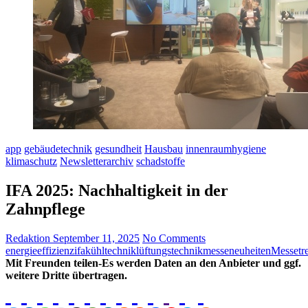
app
gebäudetechnik
gesundheit
Hausbau
innenraumhygiene
klimaschutz
Newsletterarchiv
schadstoffe
IFA 2025: Nachhaltigkeit in der
Zahnpflege
Redaktion
September 11, 2025
No Comments
energieeffizienz
ifa
kühltechnik
lüftungstechnik
messeneuheiten
Messetr
Mit Freunden teilen-Es werden Daten an den Anbieter und ggf.
weitere Dritte übertragen.