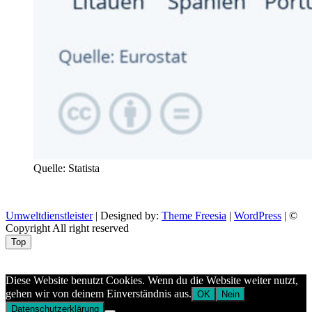
Quelle: Statista
Umweltdienstleister
| Designed by:
Theme Freesia
|
WordPress
| ©
Copyright All right reserved
Top
Aptekazdrowia
Diese Website benutzt Cookies. Wenn du die Website weiter nutzt,
gehen wir von deinem Einverständnis aus.
OK
Nein
Datenschutzerklärung