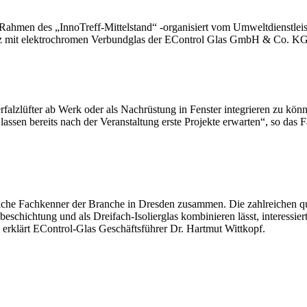
 Rahmen des „InnoTreff-Mittelstand“ -organisiert vom Umweltdienstleis
 mit elektrochromen Verbundglas der EControl Glas GmbH & Co. KG
lzlüfter ab Werk oder als Nachrüstung in Fenster integrieren zu könne
en bereits nach der Veranstaltung erste Projekte erwarten“, so das F
eiche Fachkenner der Branche in Dresden zusammen. Die zahlreichen q
hichtung und als Dreifach-Isolierglas kombinieren lässt, interessierte
erklärt EControl-Glas Geschäftsführer Dr. Hartmut Wittkopf.