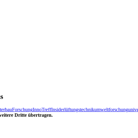
s
terbau
Forschung
InnoTreff
Insider
lüftungstechnik
umweltforschung
unive
eitere Dritte übertragen.