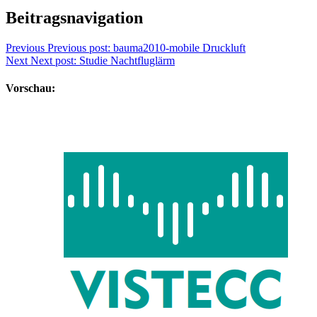
Beitragsnavigation
Previous
Previous post:
bauma2010-mobile Druckluft
Next
Next post:
Studie Nachtfluglärm
Vorschau: