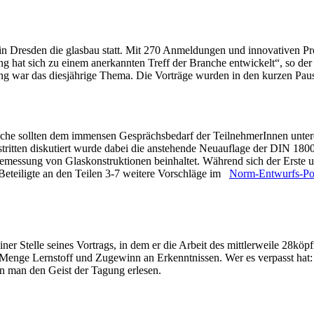
n Dresden die glasbau statt. Mit 270 Anmeldungen und innovativen Pro
g hat sich zu einem anerkannten Treff der Branche entwickelt“, so der
g war das diesjährige Thema. Die Vorträge wurden in den kurzen Pause
che sollten dem immensen Gesprächsbedarf der TeilnehmerInnen untere
ritten diskutiert wurde dabei die anstehende Neuauflage der DIN 1800
messung von Glaskonstruktionen beinhaltet. Während sich der Erste u
Beteiligte an den Teilen 3-7 weitere Vorschläge im
Norm-Entwurfs-Por
ner Stelle seines Vortrags, in dem er die Arbeit des mittlerweile 28köpfi
enge Lernstoff und Zugewinn an Erkenntnissen. Wer es verpasst hat: E
ann man den Geist der Tagung erlesen.