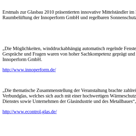
Erstmals zur Glasbau 2010 präsentierten innovative Mittelständler im
Raumbelüftung der Innoperform GmbH und regelbaren Sonnenschutz
„Die Möglichkeiten, winddruckabhängig automatisch regelnde Fensterfa
Gespräche und Fragen waren von hoher Sachkompetenz geprägt und lass
Innoperform GmbH.
http://www.innoperform.de/
„Die thematische Zusammenstellung der Veranstaltung brachte zahlr
Verbundglas, welches sich auch mit einer hochwertigen Wärmeschutzbesc
Dienstes sowie Unternehmen der Glasindustrie und des Metallbaues“, 
http://www.econtrol-glas.de/