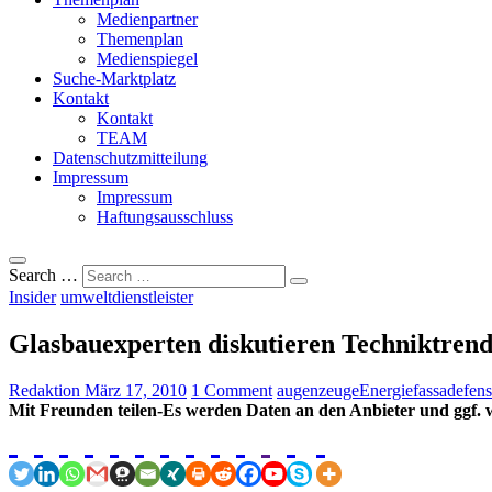
Medienpartner
Themenplan
Medienspiegel
Suche-Marktplatz
Kontakt
Kontakt
TEAM
Datenschutzmitteilung
Impressum
Impressum
Haftungsausschluss
Search …
Insider
umweltdienstleister
Glasbauexperten diskutieren Techniktrend
Redaktion
März 17, 2010
1 Comment
augenzeuge
Energie
fassade
fens
Mit Freunden teilen-Es werden Daten an den Anbieter und ggf. w